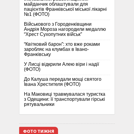
майданчик облаштували для
пацієнтів Франківської міської лікарні
№1 (ФОТО)
Військового з Городенківщини
Андрія Мороза нагородили медаллю
“Хрест Сухопутних військ”
“Квітковий барон”: хто вже роками
заробляє на клумбах в Івано-
Франківську
У Лисці відкрили Алею віри і надії
(ФОТО)
До Калуша передали мощі святого
Івана Хрестителя (ФОТО)
На Маковиці травмувалася туристка
з Одещини: її транспортували гірські
рятувальники
ФОТО ТИЖНЯ