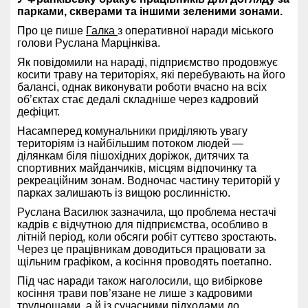
парками, скверами та іншими зеленими зонами.
Про це пише
Галка
з оперативної наради міського
голови Руслана Марцінківа.
Як повідомили на нараді, підприємство продовжує
косити траву на територіях, які перебувають на його
балансі, однак виконувати роботи вчасно на всіх
об’єктах стає дедалі складніше через кадровий
дефіцит.
Насамперед комунальники приділяють увагу
територіям із найбільшим потоком людей —
ділянкам біля пішохідних доріжок, дитячих та
спортивних майданчиків, місцям відпочинку та
рекреаційним зонам. Водночас частину територій у
парках залишають із вищою рослинністю.
Руслана Василюк зазначила, що проблема нестачі
кадрів є відчутною для підприємства, особливо в
літній період, коли обсяги робіт суттєво зростають.
Через це працівникам доводиться працювати за
щільним графіком, а косіння проводять поетапно.
Під час наради також наголосили, що вибіркове
косіння трави пов’язане не лише з кадровими
труднощами, а й із сучасними підходами до