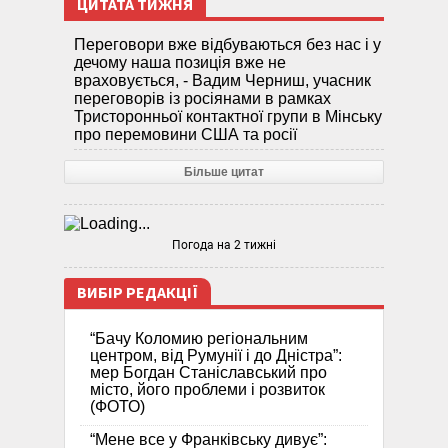
ЦИТАТА ТИЖНЯ
Переговори вже відбуваються без нас і у
дечому наша позиція вже не
враховується, - Вадим Черниш, учасник
переговорів із росіянами в рамках
Тристоронньої контактної групи в Мінську
про перемовини США та росії
Більше цитат
Погода на 2 тижні
ВИБІР РЕДАКЦІЇ
“Бачу Коломию регіональним
центром, від Румунії і до Дністра”:
мер Богдан Станіславський про
місто, його проблеми і розвиток
(ФОТО)
“Мене все у Франківську дивує”: