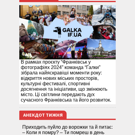
В рамках проєкту “Франківськ у
фотографіях 2024” команда “Галки”
зібрала найяскравіші моменти року:
відкриття нових міських просторів,
культурні фестивалі, спортивні
досягнення та ініціативи, що змінюють
місто. Ці світлини передають дух
сучасного Франківська та його розвиток.
АНЕКДОТ ТИЖНЯ
Приходить пуйло до ворожки та й питає:
– Коли я помру? – Ти помреш в день