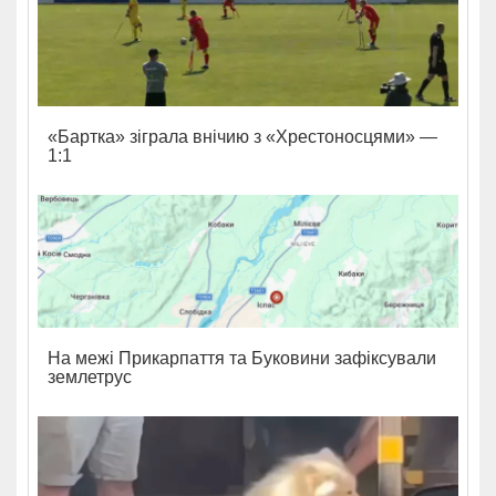
«Бартка» зіграла внічию з «Хрестоносцями» —
1:1
На межі Прикарпаття та Буковини зафіксували
землетрус