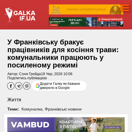
У Франківську бракує
працівників для косіння трави:
комунальники працюють у
посиленому режимі
Автор:
Соня Грейда
18 Чер, 2026 10:06
Поділитись публікацією
Додати Галку як бажане
джерело в Google
Життя
Теми:
Комуналка
,
Франківські новини