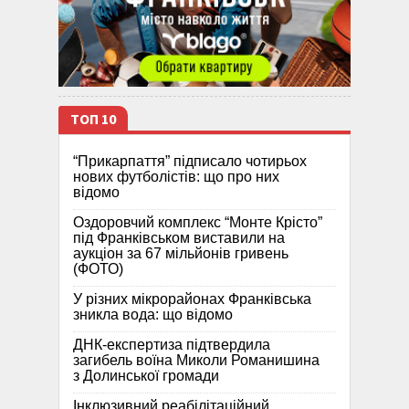
ТОП 10
“Прикарпаття” підписало чотирьох
нових футболістів: що про них
відомо
Оздоровчий комплекс “Монте Крісто”
під Франківськом виставили на
аукціон за 67 мільйонів гривень
(ФОТО)
У різних мікрорайонах Франківська
зникла вода: що відомо
ДНК-експертиза підтвердила
загибель воїна Миколи Романишина
з Долинської громади
Інклюзивний реабілітаційний