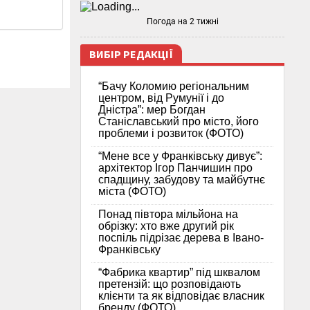
Погода на 2 тижні
ВИБІР РЕДАКЦІЇ
“Бачу Коломию регіональним
центром, від Румунії і до
Дністра”: мер Богдан
Станіславський про місто, його
проблеми і розвиток (ФОТО)
“Мене все у Франківську дивує”:
архітектор Ігор Панчишин про
спадщину, забудову та майбутнє
міста (ФОТО)
Понад півтора мільйона на
обрізку: хто вже другий рік
поспіль підрізає дерева в Івано-
Франківську
“Фабрика квартир” під шквалом
претензій: що розповідають
клієнти та як відповідає власник
бренду (ФОТО)