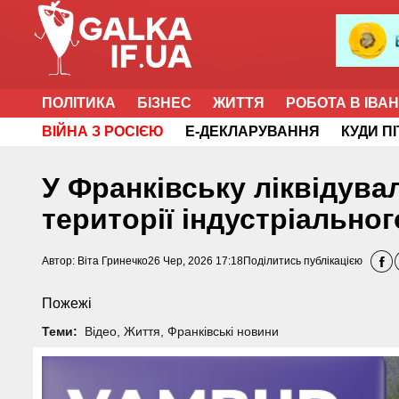
ПОЛІТИКА
БІЗНЕС
ЖИТТЯ
РОБОТА В ІВА
ВІЙНА З РОСІЄЮ
Е-ДЕКЛАРУВАННЯ
КУДИ П
У Франківську ліквідув
території індустріально
Автор:
Віта Гринечко
26 Чер, 2026 17:18
Поділитись публікацією
Пожежі
Теми:
Відео
,
Життя
,
Франківські новини