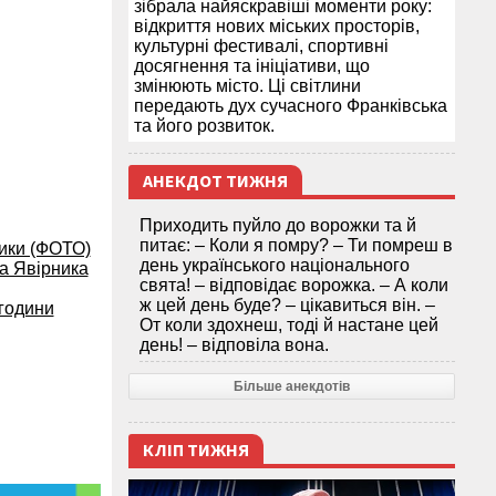
зібрала найяскравіші моменти року:
відкриття нових міських просторів,
культурні фестивалі, спортивні
досягнення та ініціативи, що
змінюють місто. Ці світлини
передають дух сучасного Франківська
та його розвиток.
АНЕКДОТ ТИЖНЯ
Приходить пуйло до ворожки та й
питає: – Коли я помру? – Ти помреш в
ники (ФОТО)
день українського національного
та Явірника
свята! – відповідає ворожка. – А коли
ж цей день буде? – цікавиться він. –
 години
От коли здохнеш, тоді й настане цей
день! – відповіла вона.
Більше анекдотів
КЛІП ТИЖНЯ