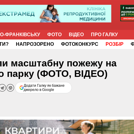
НО-ФРАНКІВСЬКУ
ФОТО
ВІДЕО
ПРО ГАЛКУ
ІТИ?
НАПРОЗОРЕНО
ФОТОКОНКУРС
РОЗБІР
али масштабну пожежу на
го парку (ФОТО, ВІДЕО)
Додати Галку як бажане
джерело в Google