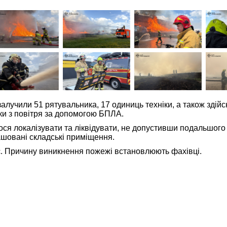
 залучили 51 рятувальника, 17 одиниць техніки, а також зді
ки з повітря за допомогою БПЛА.
ся локалізувати та ліквідувати, не допустивши подальшог
ашовані складські приміщення.
 Причину виникнення пожежі встановлюють фахівці.