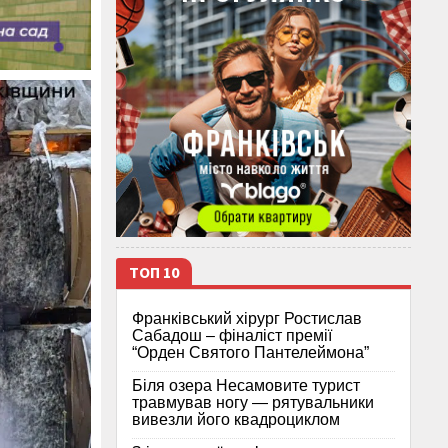
ТОП 10
Франківський хірург Ростислав
Сабадош – фіналіст премії
“Орден Святого Пантелеймона”
Біля озера Несамовите турист
травмував ногу — рятувальники
вивезли його квадроциклом