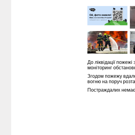
До ліквідації пожежі
моніторинг обстанов
Згодом пожежу вдало
вогню на поруч розт
Постраждалих немає.