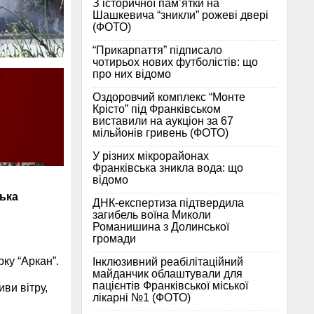
З історичної памʼятки на
Шашкевича “зникли” рожеві двері
(ФОТО)
“Прикарпаття” підписало
чотирьох нових футболістів: що
про них відомо
Оздоровчий комплекс “Монте
Крісто” під Франківськом
виставили на аукціон за 67
мільйонів гривень (ФОТО)
У різних мікрорайонах
Франківська зникла вода: що
відомо
ська
ДНК-експертиза підтвердила
загибель воїна Миколи
Романишина з Долинської
громади
ку “Аркан”.
Інклюзивний реабілітаційний
майданчик облаштували для
пацієнтів Франківської міської
ви вітру,
лікарні №1 (ФОТО)