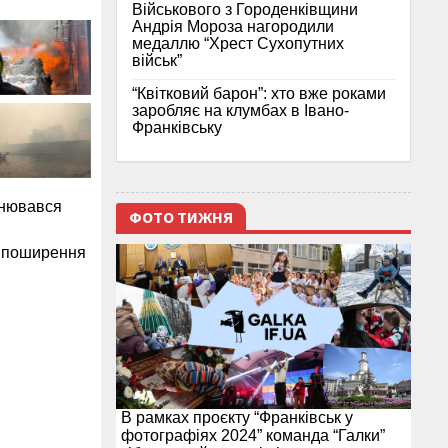
Військового з Городенківщини
Андрія Мороза нагородили
медаллю “Хрест Сухопутних
військ”
“Квітковий барон”: хто вже роками
заробляє на клумбах в Івано-
Франківську
йснювався
ФОТО ТИЖНЯ
о поширення
В рамках проєкту “Франківськ у
фотографіях 2024” команда “Галки”