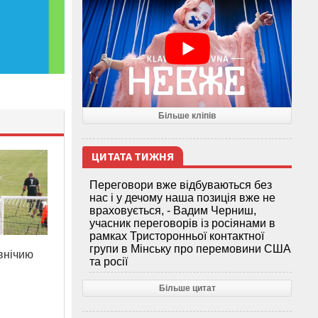
Більше кліпів
ЦИТАТА ТИЖНЯ
Переговори вже відбуваються без
нас і у дечому наша позиція вже не
враховується, - Вадим Черниш,
учасник переговорів із росіянами в
рамках Тристоронньої контактної
групи в Мінську про перемовини США
внічию
та росії
Більше цитат