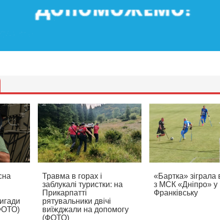
сна
Травма в горах і
«Бартка» зіграла 
заблукалі туристки: на
з МСК «Дніпро» у
Прикарпатті
Франківську
ригади
рятувальники двічі
(ФОТО)
виїжджали на допомогу
(ФОТО)