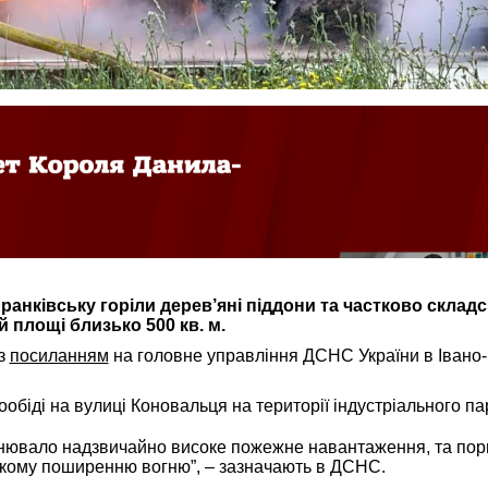
ранківську горіли дерев’яні піддони та частково склад
й площі близько 500 кв. м.
 з
посиланням
на головне управління ДСНС України в Івано-
обіді на вулиці Коновальця на території індустріального пар
нювало надзвичайно високе пожежне навантаження, та пори
кому поширенню вогню”, – зазначають в ДСНС.