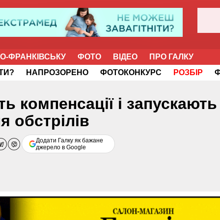
НО-ФРАНКІВСЬКУ
ФОТО
ВІДЕО
ПРО ГАЛКУ
ІТИ?
НАПРОЗОРЕНО
ФОТОКОНКУРС
РОЗБІР
ь компенсації і запускають
я обстрілів
Додати Галку як бажане
джерело в Google