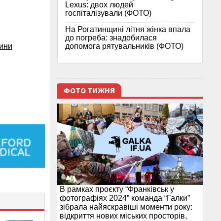
Lexus: двох людей
госпіталізували (ФОТО)
На Рогатинщині літня жінка впала
до погреба: знадобилася
допомога рятувальників (ФОТО)
дини
ФОТО ТИЖНЯ
В рамках проєкту “Франківськ у
фотографіях 2024” команда “Галки”
зібрала найяскравіші моменти року:
відкриття нових міських просторів,