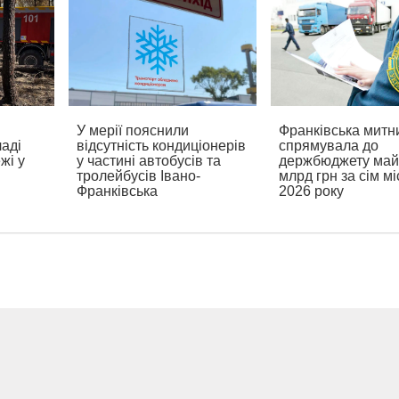
У мерії пояснили
Франківська митн
ладі
відсутність кондиціонерів
спрямувала до
жі у
у частині автобусів та
держбюджету май
тролейбусів Івано-
млрд грн за сім мі
Франківська
2026 року