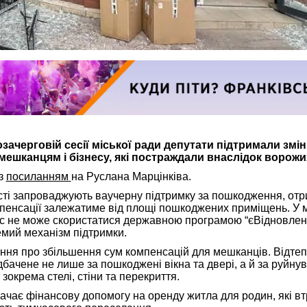
зачерговій сесії міської ради депутати підтримали змін
ешканцям і бізнесу, які постраждали внаслідок ворожих
з
посиланням
на Руслана Марцінківа.
сті запроваджують ваучерну підтримку за пошкодження, отр
мпенсації залежатиме від площі пошкоджених приміщень. У м
ес не може скористатися державною програмою “єВідновлен
емий механізм підтримки.
ння про збільшення сум компенсацій для мешканців. Відте
бачене не лише за пошкоджені вікна та двері, а й за руйну
зокрема стелі, стіни та перекриття.
ачає фінансову допомогу на оренду житла для родин, які в