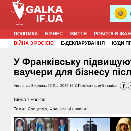
ПОЛІТИКА
БІЗНЕС
ЖИТТЯ
РОБОТА В ІВА
ВІЙНА З РОСІЄЮ
Е-ДЕКЛАРУВАННЯ
КУДИ П
У Франківську підвищуют
ваучери для бізнесу післ
Автор:
Іра Блаженко
25 Тра, 2026 16:11
Поділитись публікацією
Війна з Росією
Теми:
Спецтема
,
Франківські новини