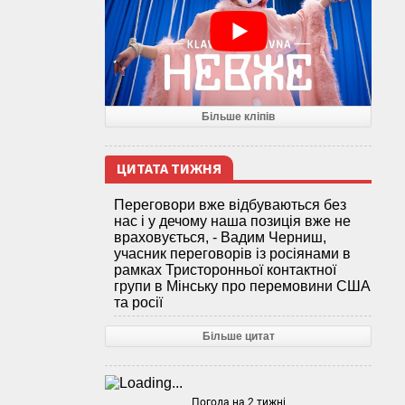
Більше кліпів
ЦИТАТА ТИЖНЯ
Переговори вже відбуваються без
нас і у дечому наша позиція вже не
враховується, - Вадим Черниш,
учасник переговорів із росіянами в
рамках Тристоронньої контактної
групи в Мінську про перемовини США
та росії
Більше цитат
Погода на 2 тижні