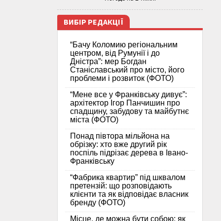
ВИБІР РЕДАКЦІЇ
“Бачу Коломию регіональним
центром, від Румунії і до
Дністра”: мер Богдан
Станіславський про місто, його
проблеми і розвиток (ФОТО)
“Мене все у Франківську дивує”:
архітектор Ігор Панчишин про
спадщину, забудову та майбутнє
міста (ФОТО)
Понад півтора мільйона на
обрізку: хто вже другий рік
поспіль підрізає дерева в Івано-
Франківську
“Фабрика квартир” під шквалом
претензій: що розповідають
клієнти та як відповідає власник
бренду (ФОТО)
Місце, де можна бути собою: як