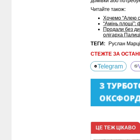
домівки або потребу
Читайте також:
Хочемо “Алею сл
“Амінь площі”: 
Продали без дис
олігарха Палиц
ТЕГИ:
Руслан Марці
СТЕЖТЕ ЗА ОСТАН
Telegram
ЦЕ ТЕЖ ЦІКАВО