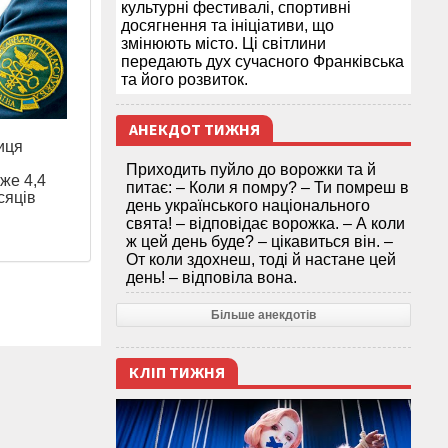
культурні фестивалі, спортивні
досягнення та ініціативи, що
змінюють місто. Ці світлини
передають дух сучасного Франківська
та його розвиток.
АНЕКДОТ ТИЖНЯ
иця
Приходить пуйло до ворожки та й
же 4,4
питає: – Коли я помру? – Ти помреш в
сяців
день українського національного
свята! – відповідає ворожка. – А коли
ж цей день буде? – цікавиться він. –
От коли здохнеш, тоді й настане цей
день! – відповіла вона.
Більше анекдотів
КЛІП ТИЖНЯ