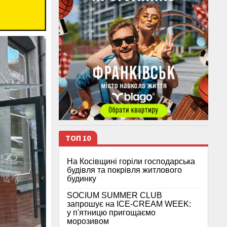
ТОП 10
На Косівщині горіли господарська
будівля та покрівля житлового
будинку
SOCIUM SUMMER CLUB
запрошує на ICE-CREAM WEEK:
у п'ятницю пригощаємо
морозивом