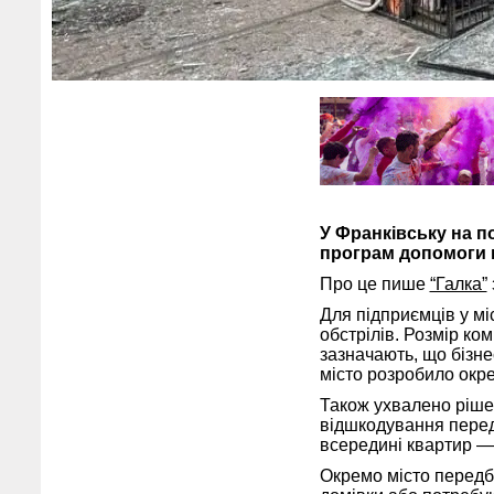
У Франківську на по
програм допомоги м
Про це пише
“Галка”
Для підприємців у мі
обстрілів. Розмір ко
зазначають, що бізн
місто розробило окр
Також ухвалено ріше
відшкодування перед
всередині квартир — 
Окремо місто передб