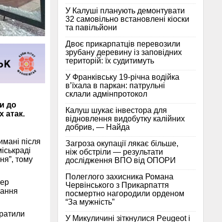
У Калуші планують демонтувати
32 самовільно встановлені кіоски
та павільйони
Двоє прикарпатців перевозили
зрубану деревину із заповідних
територій: їх судитимуть
У Франківську 19-річна водійка
в’їхала в паркан: патрульні
склали адмінпротокол
и до
Калуш шукає інвестора для
 атак.
відновлення видобутку калійних
добрив, — Найда
имані після
Загроза окупації лякає більше,
іськраді
ніж обстріли — результати
ня”, тому
дослідження ВПО від ОПОРИ
Полеглого захисника Романа
пер
Червінського з Прикарпаття
вання
посмертно нагородили орденом
“За мужність”
тратили
У Микуличині зіткнулися Peugeot і