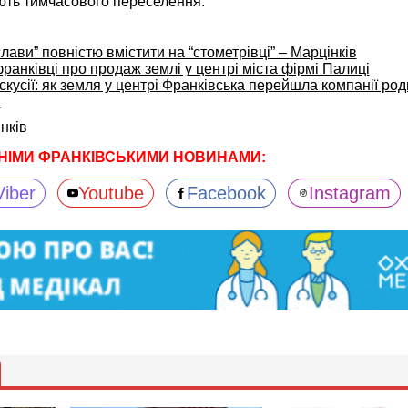
ють тимчасового переселення.
ави” повністю вмістити на “стометрівці” – Марцінків
франківці про продаж землі у центрі міста фірмі Палиці
кусії: як земля у центрі Франківська перейшла компанії ро
і
нків
НІМИ ФРАНКІВСЬКИМИ НОВИНАМИ:
Viber
Youtube
Facebook
Instagram