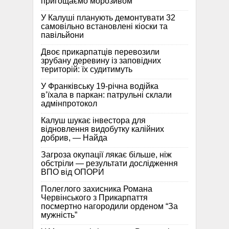
пригощаємо морозивом
У Калуші планують демонтувати 32
самовільно встановлені кіоски та
павільйони
Двоє прикарпатців перевозили
зрубану деревину із заповідних
територій: їх судитимуть
У Франківську 19-річна водійка
в’їхала в паркан: патрульні склали
адмінпротокол
Калуш шукає інвестора для
відновлення видобутку калійних
добрив, — Найда
Загроза окупації лякає більше, ніж
обстріли — результати дослідження
ВПО від ОПОРИ
Полеглого захисника Романа
Червінського з Прикарпаття
посмертно нагородили орденом “За
мужність”