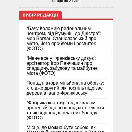
Погода на 2 тижні
ВИБІР РЕДАКЦІЇ
“Бачу Коломию регіональним
центром, від Румунії і до Дністра”:
мер Богдан Станіславський про
місто, його проблеми і розвиток
(ФОТО)
“Мене все у Франківську дивує”:
архітектор Ігор Панчишин про
спадщину, забудову та майбутнє
міста (ФОТО)
Понад півтора мільйона на обрізку:
хто вже другий рік поспіль підрізає
дерева в Івано-Франківську
“Фабрика квартир” під шквалом
претензій: що розповідають клієнти
та як відповідає власник бренду
(ФОТО)
Місце, де можна бути собою: як