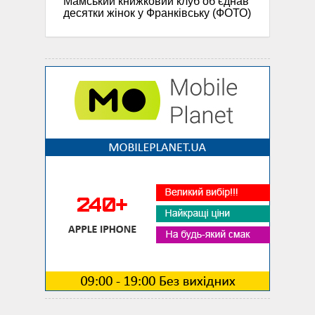
Мамський книжковий клуб об’єднав
десятки жінок у Франківську (ФОТО)