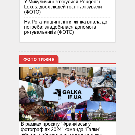
У Микуличині зіткнулися Peugeot і
Lexus: двох людей госпіталізували
(ФОТО)
На Рогатинщині літня жінка впала до
погреба: знадобилася допомога
рятувальників (ФОТО)
ФОТО ТИЖНЯ
В рамках проєкту “Франківськ у
фотографіях 2024” команда “Галки”
зібрала найяскравіші моменти року: