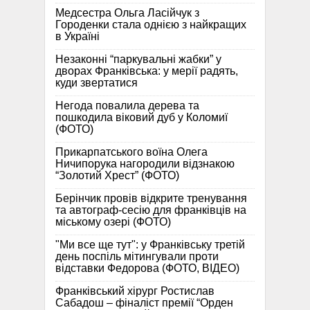
Медсестра Ольга Ласійчук з
Городенки стала однією з найкращих
в Україні
Незаконні “паркувальні жабки” у
дворах Франківська: у мерії радять,
куди звертатися
Негода повалила дерева та
пошкодила віковий дуб у Коломиї
(ФОТО)
Прикарпатського воїна Олега
Ничипорука нагородили відзнакою
“Золотий Хрест” (ФОТО)
Берінчик провів відкрите тренування
та автограф-сесію для франківців на
міському озері (ФОТО)
"Ми все ще тут": у Франківську третій
день поспіль мітингували проти
відставки Федорова (ФОТО, ВІДЕО)
Франківський хірург Ростислав
Сабадош – фіналіст премії “Орден