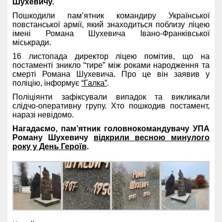
Шухевичу.
Пошкодили пам’ятник командиру Української
повстанської армії, який знаходиться поблизу ліцею
імені Романа Шухевича Івано-Франківської
міськради.
16 листопада директор ліцею помітив, що на
постаменті зникло “тире” між роками народження та
смерті Романа Шухевича. Про це він заявив у
поліцію, інформує
“Галка”
.
Поліціянти зафіксували випадок та викликали
слідчо-оперативну групу. Хто пошкодив постамент,
наразі невідомо.
Нагадаємо, пам’ятник головнокомандувачу УПА
Роману Шухевичу
відкрили весною минулого
року у День Героїв
.