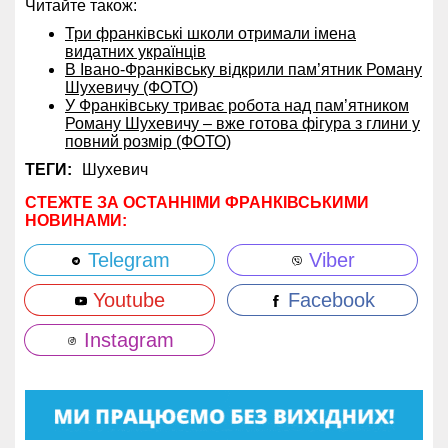
Читайте також:
Три франківські школи отримали імена
видатних українців
В Івано-Франківську відкрили пам’ятник Роману
Шухевичу (ФОТО)
У Франківську триває робота над пам’ятником
Роману Шухевичу – вже готова фігура з глини у
повний розмір (ФОТО)
ТЕГИ:
Шухевич
СТЕЖТЕ ЗА ОСТАННІМИ ФРАНКІВСЬКИМИ
НОВИНАМИ:
Telegram
Viber
Youtube
Facebook
Instagram