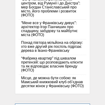
центром, від Румунії і до Дністра”:
мер Богдан Станіславський про
місто, його проблеми і розвиток
(ФОТО)
“Мене все у Франківську дивує”:
архітектор Ігор Панчишин про
спадщину, забудову та майбутнє
міста (ФОТО)
Понад півтора мільйона на обрізку:
хто вже другий рік поспіль підрізає
дерева в Івано-Франківську
“Фабрика квартир” під шквалом
претензій: що розповідають клієнти
та як відповідає власник бренду
(ФОТО)
Місце, де можна бути собою: як
Мамський книжковий клуб об’єднав
десятки жінок у Франківську (ФОТО)