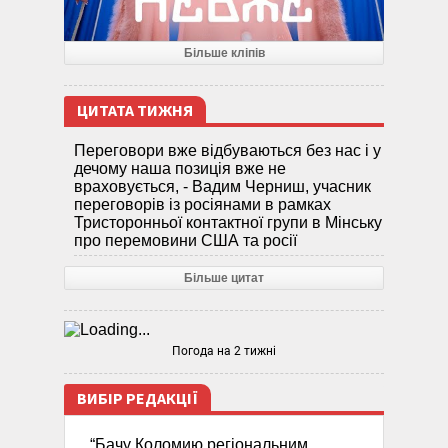
Більше кліпів
ЦИТАТА ТИЖНЯ
Переговори вже відбуваються без нас і у
дечому наша позиція вже не
враховується, - Вадим Черниш, учасник
переговорів із росіянами в рамках
Тристоронньої контактної групи в Мінську
про перемовини США та росії
Більше цитат
Погода на 2 тижні
ВИБІР РЕДАКЦІЇ
“Бачу Коломию регіональним