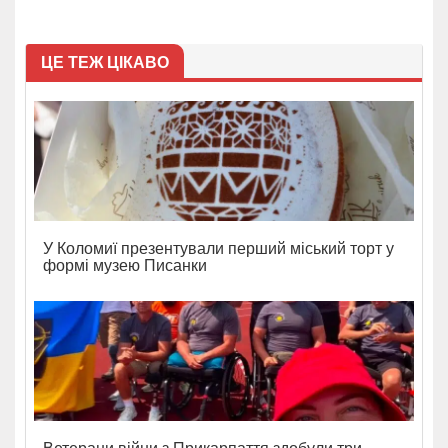
ЦЕ ТЕЖ ЦІКАВО
У Коломиї презентували перший міський торт у
формі музею Писанки