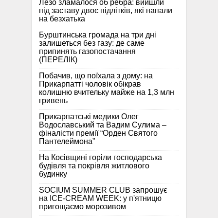
Лезо зламалося об ребра: вийшли
під заставу двоє підлітків, які напали
на безхатька
Бурштинська громада на три дні
залишеться без газу: де саме
припинять газопостачання
(ПЕРЕЛІК)
Побачив, що поїхала з дому: на
Прикарпатті чоловік обікрав
колишню вчительку майже на 1,3 млн
гривень
Прикарпатські медики Олег
Водославський та Вадим Сулима –
фіналісти премії “Орден Святого
Пантелеймона”
На Косівщині горіли господарська
будівля та покрівля житлового
будинку
SOCIUM SUMMER CLUB запрошує
на ICE-CREAM WEEK: у п'ятницю
пригощаємо морозивом