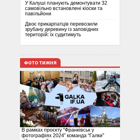
У Калуші планують демонтувати 32
самовільно встановлені кіоски та
павільйони
Двоє прикарпатців перевозили
зрубану деревину із заповідних
територій: їх судитимуть
ФОТО ТИЖНЯ
В рамках проєкту “Франківськ у
фотографіях 2024” команда “Галки”