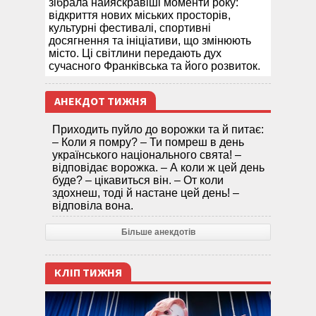
зібрала найяскравіші моменти року:
відкриття нових міських просторів,
культурні фестивалі, спортивні
досягнення та ініціативи, що змінюють
місто. Ці світлини передають дух
сучасного Франківська та його розвиток.
АНЕКДОТ ТИЖНЯ
Приходить пуйло до ворожки та й питає:
– Коли я помру? – Ти помреш в день
українського національного свята! –
відповідає ворожка. – А коли ж цей день
буде? – цікавиться він. – От коли
здохнеш, тоді й настане цей день! –
відповіла вона.
Більше анекдотів
КЛІП ТИЖНЯ