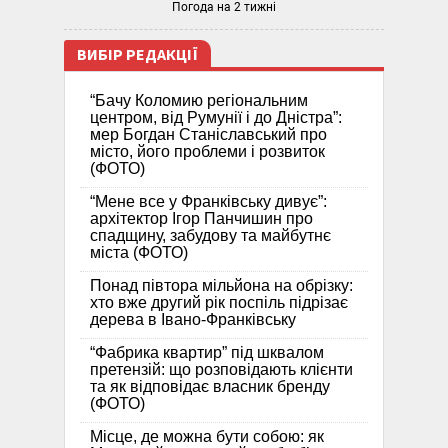
Погода на 2 тижні
ВИБІР РЕДАКЦІЇ
“Бачу Коломию регіональним
центром, від Румунії і до Дністра”:
мер Богдан Станіславський про
місто, його проблеми і розвиток
(ФОТО)
“Мене все у Франківську дивує”:
архітектор Ігор Панчишин про
спадщину, забудову та майбутнє
міста (ФОТО)
Понад півтора мільйона на обрізку:
хто вже другий рік поспіль підрізає
дерева в Івано-Франківську
“Фабрика квартир” під шквалом
претензій: що розповідають клієнти
та як відповідає власник бренду
(ФОТО)
Місце, де можна бути собою: як