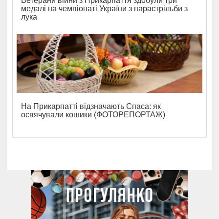
Ветерани війни з Прикарпаття здобули три
медалі на чемпіонаті України з парастрільби з
лука
На Прикарпатті відзначають Спаса: як
освячували кошики (ФОТОРЕПОРТАЖ)