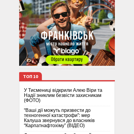
ТОП 10
У Тисмениці відкрили Алею Віри та
Надії зниклим безвісти захисникам
(ФОТО)
“Ваші дії можуть призвести до
техногенної катастрофи”: мер
Калуша звернувся до власників
“Карпатнафтохіму” (ВІДЕО)