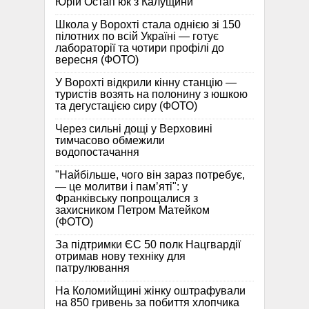
Юрій Остап’юк з Калущини
Школа у Ворохті стала однією зі 150
пілотних по всій Україні — готує
лабораторії та чотири профілі до
вересня (ФОТО)
У Ворохті відкрили кінну станцію —
туристів возять на полонину з юшкою
та дегустацією сиру (ФОТО)
Через сильні дощі у Верховині
тимчасово обмежили
водопостачання
"Найбільше, чого він зараз потребує,
— це молитви і пам’яті": у
Франківську попрощалися з
захисником Петром Матейком
(ФОТО)
За підтримки ЄС 50 полк Нацгвардії
отримав нову техніку для
патрулювання
На Коломийщині жінку оштрафували
на 850 гривень за побиття хлопчика