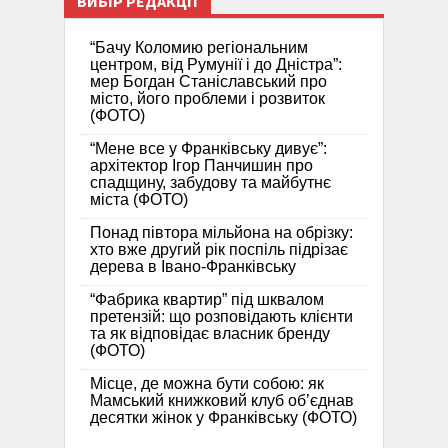
ВИБІР РЕДАКЦІЇ
“Бачу Коломию регіональним
центром, від Румунії і до Дністра”:
мер Богдан Станіславський про
місто, його проблеми і розвиток
(ФОТО)
“Мене все у Франківську дивує”:
архітектор Ігор Панчишин про
спадщину, забудову та майбутнє
міста (ФОТО)
Понад півтора мільйона на обрізку:
хто вже другий рік поспіль підрізає
дерева в Івано-Франківську
“Фабрика квартир” під шквалом
претензій: що розповідають клієнти
та як відповідає власник бренду
(ФОТО)
Місце, де можна бути собою: як
Мамський книжковий клуб об’єднав
десятки жінок у Франківську (ФОТО)