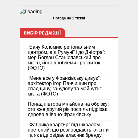
Погода на 2 тижні
ВИБІР РЕДАКЦІЇ
“Бачу Коломию регіональним
центром, від Румунії і до Дністра”:
мер Богдан Станіславський про
місто, його проблеми і розвиток
(ФОТО)
“Мене все у Франківську дивує”:
архітектор Ігор Панчишин про
спадщину, забудову та майбутнє
міста (ФОТО)
Понад півтора мільйона на обрізку:
хто вже другий рік поспіль підрізає
дерева в Івано-Франківську
“Фабрика квартир” під шквалом
претензій: що розповідають клієнти
та як відповідає власник бренду