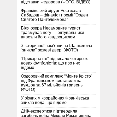
відставки Федорова (ФОТО, ВІДЕО)
Франківський хірург Ростислав
Сабадош – фіналіст премії “Орден
Святого Пантелеймона”
Біля озера Несамовите турист
травмував ногу — рятувальники
вивезли його квадроциклом
З історичної памʼятки на Шашкевича
“зникли” рожеві двері (ФОТО)
“Прикарпаття” підписало чотирьох
нових футболістів: що про них
відомо
Оздоровчий комплекс “Монте Крісто”
під Франківськом виставили на
аукціон за 67 мільйонів гривень
(ФОТО)
У різних мікрорайонах Франківська
зникла вода: що відомо
ДНК-експертиза підтвердила
загибель воїна Миколи Романишина