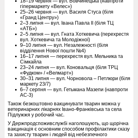
18–19 червня — вул. Вовчинецька (навпроти
гіпермаркету «Велес»)
25–26 червня — вул. Василя Стуса (біля
«Гранд Центру»)
2–3 липня — вул. Івана Павла ІІ (біля ТЦ
«АТБ»)
2–5 липня — вул. Гната Хоткевича (перехрестя
вул. Хоткевича та Молодіжної)
9–10 липня — вул. Незалежності (біля
відділення Нової пошти №4)
16–17 липня — перехрестя вул. Мельника та
Сімкайла
23–24 липня — вул. Коновальця (біля ТРЦ
«Фудком» / «Велмарт»)
30–31 липня — вул. Чорновола – Петлюри (біля
маркету 23/7)
6–7 серпня — вул. Гетьмана Мазепи (навпроти
АС-3)
Також безкоштовно вакцинувати тварин можна у
ветеринарних лікарнях Івано-Франківська та села
Підлужжя у робочий час.
У Держпродспоживслужбі наголошують, що щорічна
вакцинація є основним способом профілактики сказу
та захисту тварин і людей від небезпечного