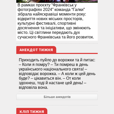
В рамках проєкту “Франківськ у
фотографіях 2024” команда “Галки”
зібрала найяскравіші моменти року:
відкриття нових міських просторів,
культурні фестивалі, спортивні
досягнення та ініціативи, що змінюють
місто. Ці світлини передають дух
сучасного Франківська та його розвиток.
АНЕКДОТ ТИЖНЯ
Приходить пуйло до ворожки та й питає:
– Коли я помру? – Ти помреш в день
українського національного свята! –
відповідає ворожка. – А коли ж цей день
буде? – цікавиться він. – От коли
здохнеш, тоді й настане цей день! –
відповіла вона.
Більше анекдотів
КЛІП ТИЖНЯ