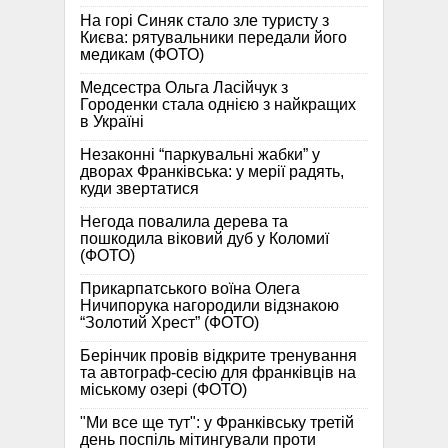
На горі Синяк стало зле туристу з
Києва: рятувальники передали його
медикам (ФОТО)
Медсестра Ольга Ласійчук з
Городенки стала однією з найкращих
в Україні
Незаконні “паркувальні жабки” у
дворах Франківська: у мерії радять,
куди звертатися
Негода повалила дерева та
пошкодила віковий дуб у Коломиї
(ФОТО)
Прикарпатського воїна Олега
Ничипорука нагородили відзнакою
“Золотий Хрест” (ФОТО)
Берінчик провів відкрите тренування
та автограф-сесію для франківців на
міському озері (ФОТО)
"Ми все ще тут": у Франківську третій
день поспіль мітингували проти