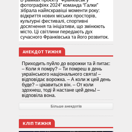
фотографіях 2024” команда “Галки”
зібрала найяскравіші моменти року:
відкриття нових міських просторів,
культурні фестивалі, спортивні
досягнення та ініціативи, що змінюють
місто. Ці світлини передають дух
сучасного Франківська та його розвиток.
АНЕКДОТ ТИЖНЯ
Приходить пуйло до ворожки та й питає:
– Коли я помру? – Ти помреш в день
українського національного свята! –
відповідає ворожка. – А коли ж цей день
буде? – цікавиться він. – От коли
здохнеш, тоді й настане цей день! –
відповіла вона.
Більше анекдотів
КЛІП ТИЖНЯ