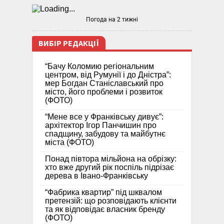
Погода на 2 тижні
ВИБІР РЕДАКЦІЇ
“Бачу Коломию регіональним
центром, від Румунії і до Дністра”:
мер Богдан Станіславський про
місто, його проблеми і розвиток
(ФОТО)
“Мене все у Франківську дивує”:
архітектор Ігор Панчишин про
спадщину, забудову та майбутнє
міста (ФОТО)
Понад півтора мільйона на обрізку:
хто вже другий рік поспіль підрізає
дерева в Івано-Франківську
“Фабрика квартир” під шквалом
претензій: що розповідають клієнти
та як відповідає власник бренду
(ФОТО)