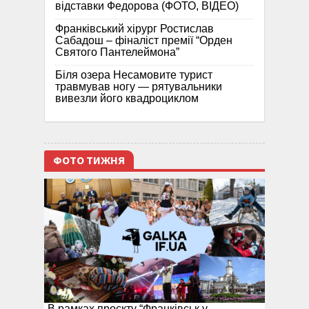
відставки Федорова (ФОТО, ВІДЕО)
Франківський хірург Ростислав
Сабадош – фіналіст премії “Орден
Святого Пантелеймона”
Біля озера Несамовите турист
травмував ногу — рятувальники
вивезли його квадроциклом
ФОТО ТИЖНЯ
В рамках проєкту “Франківськ у