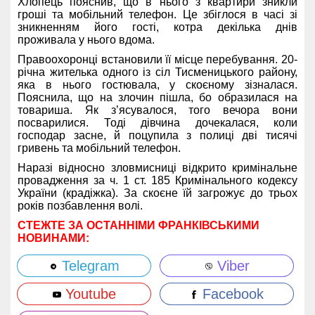
Хлопець пояснив, що в нього з квартири зникли
гроші та мобільний телефон. Це збіглося в часі зі
зникненням його гості, котра декілька днів
проживала у нього вдома.
Правоохоронці встановили її місце перебування. 20-
річна жителька одного із сіл Тисменицького району,
яка в нього гостювала, у скоєному зізналася.
Пояснила, що на злочин пішла, бо образилася на
товариша. Як з’ясувалося, того вечора вони
посварилися. Тоді дівчина дочекалася, коли
господар засне, й поцупила з полиці дві тисячі
гривень та мобільний телефон.
Наразі відносно зловмисниці відкрито кримінальне
провадження за ч. 1 ст. 185 Кримінального кодексу
України (крадіжка). За скоєне їй загрожує до трьох
років позбавлення волі.
СТЕЖТЕ ЗА ОСТАННІМИ ФРАНКІВСЬКИМИ
НОВИНАМИ:
Telegram
Viber
Youtube
Facebook