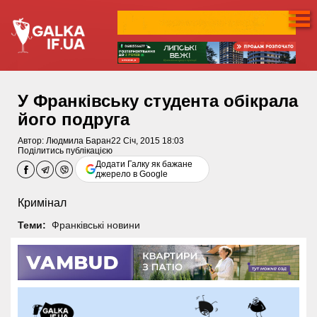
У Франківську студента обікрала
його подруга
Автор:
Людмила Баран
22 Січ, 2015 18:03
Поділитись публікацією
Додати Галку як бажане
джерело в Google
Кримінал
Теми:
Франківські новини