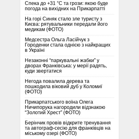
Спека до +31 °C та грози: якою буде
погода на вихідних на Прикарпатті
На горі Синяк стало зле туристу з
Києва: рятувальники передали його
медикам (ФОТО)
Медсестра Ольга Ласійчук з
Городенки стала однією з найкращих
в Україні
Незаконні “паркувальні жабки” у
дворах Франківська: у мерії радять,
куди звертатися
Негода повалила дерева та
пошкодила віковий дуб у Коломиї
(ФОТО)
Прикарпатського воїна Олега
Ничипорука нагородили відзнакою
“Золотий Хрест” (ФОТО)
Берінчик провів відкрите тренування
та автограф-сесію для франківців на
міському озері (ФОТО)