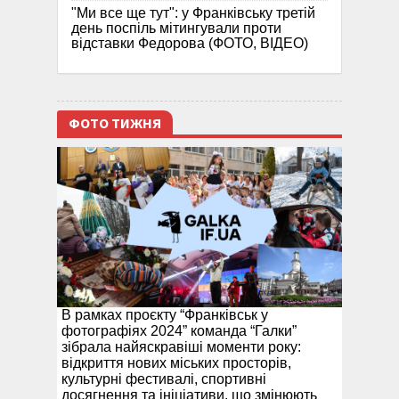
"Ми все ще тут": у Франківську третій
день поспіль мітингували проти
відставки Федорова (ФОТО, ВІДЕО)
ФОТО ТИЖНЯ
В рамках проєкту “Франківськ у
фотографіях 2024” команда “Галки”
зібрала найяскравіші моменти року:
відкриття нових міських просторів,
культурні фестивалі, спортивні
досягнення та ініціативи, що змінюють