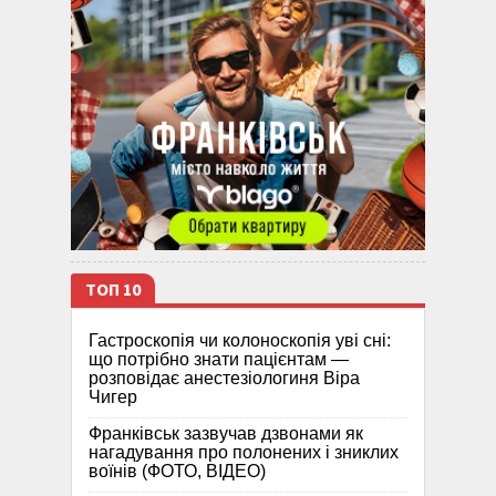
ТОП 10
Гастроскопія чи колоноскопія уві сні:
що потрібно знати пацієнтам —
розповідає анестезіологиня Віра
Чигер
Франківськ зазвучав дзвонами як
нагадування про полонених і зниклих
воїнів (ФОТО, ВІДЕО)