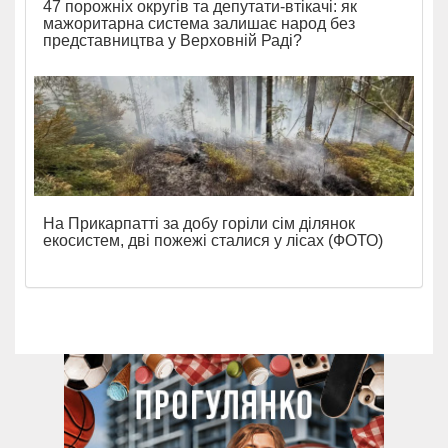
47 порожніх округів та депутати-втікачі: як
мажоритарна система залишає народ без
представництва у Верховній Раді?
На Прикарпатті за добу горіли сім ділянок
екосистем, дві пожежі сталися у лісах (ФОТО)