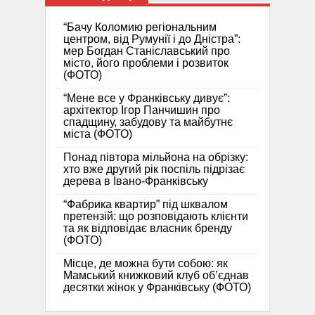
“Бачу Коломию регіональним
центром, від Румунії і до Дністра”:
мер Богдан Станіславський про
місто, його проблеми і розвиток
(ФОТО)
“Мене все у Франківську дивує”:
архітектор Ігор Панчишин про
спадщину, забудову та майбутнє
міста (ФОТО)
Понад півтора мільйона на обрізку:
хто вже другий рік поспіль підрізає
дерева в Івано-Франківську
“Фабрика квартир” під шквалом
претензій: що розповідають клієнти
та як відповідає власник бренду
(ФОТО)
Місце, де можна бути собою: як
Мамський книжковий клуб об’єднав
десятки жінок у Франківську (ФОТО)