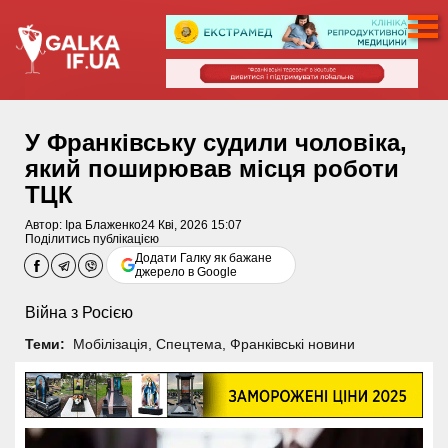
У Франківську судили чоловіка,
який поширював місця роботи
ТЦК
Автор:
Іра Блаженко
24 Кві, 2026 15:07
Поділитись публікацією
Додати Галку як бажане
джерело в Google
Війна з Росією
Теми:
Мобілізація
,
Спецтема
,
Франківські новини