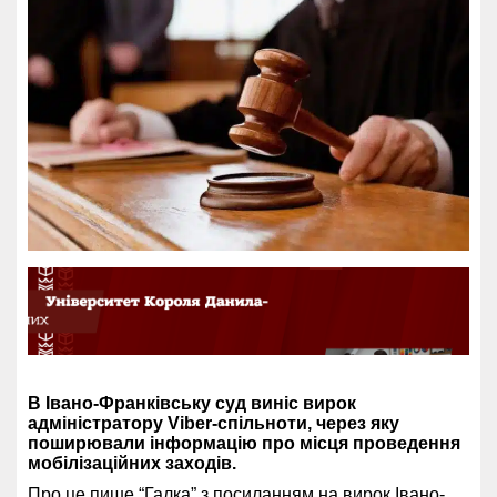
В Івано-Франківську суд виніс вирок
адміністратору Viber-спільноти, через яку
поширювали інформацію про місця проведення
мобілізаційних заходів.
Про це пише
“Галка”
з
посиланням
на вирок Івано-