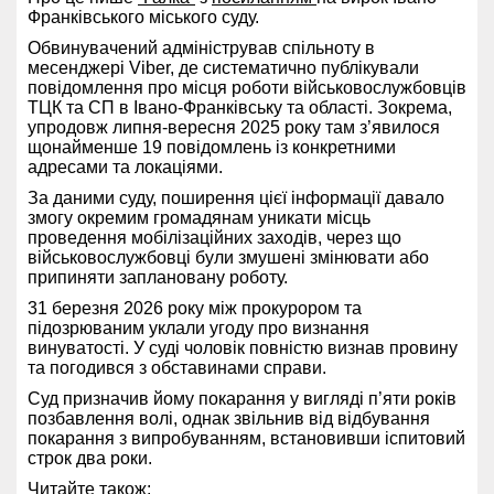
Франківського міського суду.
Обвинувачений адміністрував спільноту в
месенджері Viber, де систематично публікували
повідомлення про місця роботи військовослужбовців
ТЦК та СП в Івано-Франківську та області. Зокрема,
упродовж липня-вересня 2025 року там з’явилося
щонайменше 19 повідомлень із конкретними
адресами та локаціями.
За даними суду, поширення цієї інформації давало
змогу окремим громадянам уникати місць
проведення мобілізаційних заходів, через що
військовослужбовці були змушені змінювати або
припиняти заплановану роботу.
31 березня 2026 року між прокурором та
підозрюваним уклали угоду про визнання
винуватості. У суді чоловік повністю визнав провину
та погодився з обставинами справи.
Суд призначив йому покарання у вигляді п’яти років
позбавлення волі, однак звільнив від відбування
покарання з випробуванням, встановивши іспитовий
строк два роки.
Читайте також: