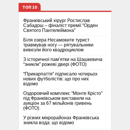
ТОП 10
Франківський хірург Ростислав
Сабадош – фіналіст премії “Орден
Святого Пантелеймона”
Біля озера Несамовите турист
травмував ногу — рятувальники
вивезли його квадроциклом
З історичної памʼятки на Шашкевича
“зникли” рожеві двері (ФОТО)
“Прикарпаття” підписало чотирьох
нових футболістів: що про них
відомо
Оздоровчий комплекс “Монте Крісто”
під Франківськом виставили на
аукціон за 67 мільйонів гривень
(ФОТО)
У різних мікрорайонах Франківська
зникла вода: що відомо