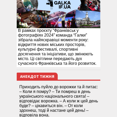
В рамках проєкту “Франківськ у
фотографіях 2024” команда “Галки”
зібрала найяскравіші моменти року:
відкриття нових міських просторів,
культурні фестивалі, спортивні
досягнення та ініціативи, що змінюють
місто. Ці світлини передають дух
сучасного Франківська та його розвиток.
АНЕКДОТ ТИЖНЯ
Приходить пуйло до ворожки та й питає:
– Коли я помру? – Ти помреш в день
українського національного свята! –
відповідає ворожка. – А коли ж цей день
буде? – цікавиться він. – От коли
здохнеш, тоді й настане цей день! –
відповіла вона.