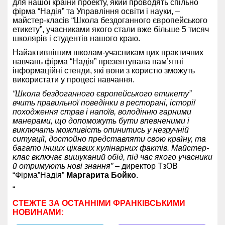
для нашої країни проекту, який проводять спільно
фірма “Надія” та Управління освіти і науки, –
майстер-класів “Школа бездоганного європейського
етикету”, учасниками якого стали вже більше 5 тисяч
школярів і студентів нашого краю.
Найактивнішим школам-учасникам цих практичних
навчань фірма “Надія” презентувала пам’ятні
інформаційні стенди, які вони з користю зможуть
використати у процесі навчання.
“Школа бездоганного європейського етикету”
вчить правильної поведінки в ресторані, історії
походження страв і напоїв, володінню гарними
манерами, що допоможуть бути впевненими і
виключать можливість опинитись у незручній
ситуації, достойно представляти свою країну, та
багато інших цікавих кулінарних фактів. Майстер-
клас включає вишуканий обід, під час якого учасники
й отримують нові знання”
– директор ТзОВ
“Фірма”Надія”
Маргарита Бойко
.
“
СТЕЖТЕ ЗА ОСТАННІМИ ФРАНКІВСЬКИМИ
НОВИНАМИ: