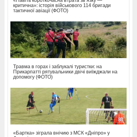
«Навіть короткочасна втрата зв’язку —
критична»: історія військового 114 бригади
тактичної авіації (ФОТО)
Травма в горах і заблукалі туристки: на
Прикарпатті рятувальники двічі виїжджали на
допомогу (ФОТО)
«Бартка» зіграла внічию з МСК «Дніпро» у