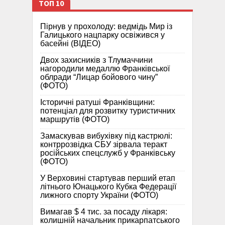
ТОП 10
Пірнув у прохолоду: ведмідь Мир із
Галицького нацпарку освіжився у
басейні (ВІДЕО)
Двох захисників з Тлумаччини
нагородили медаллю Франківської
облради “Лицар бойового чину”
(ФОТО)
Історичні ратуші Франківщини:
потенціал для розвитку туристичних
маршрутів (ФОТО)
Замаскував вибухівку під кастрюлі:
контррозвідка СБУ зірвала теракт
російських спецслужб у Франківську
(ФОТО)
У Верховині стартував перший етап
літнього Юнацького Кубка Федерації
лижного спорту України (ФОТО)
Вимагав $ 4 тис. за посаду лікаря:
колишній начальник прикарпатського