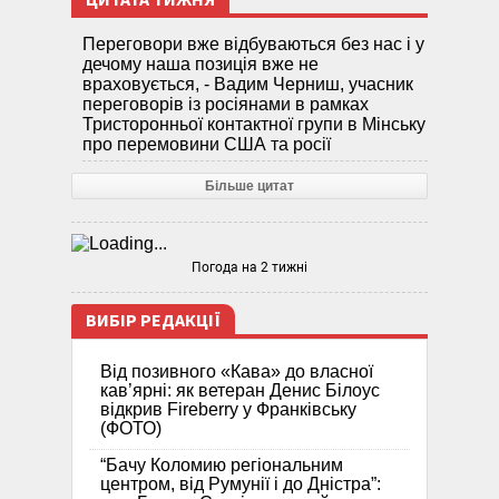
ЦИТАТА ТИЖНЯ
Переговори вже відбуваються без нас і у
дечому наша позиція вже не
враховується, - Вадим Черниш, учасник
переговорів із росіянами в рамках
Тристоронньої контактної групи в Мінську
про перемовини США та росії
Більше цитат
Погода на 2 тижні
ВИБІР РЕДАКЦІЇ
Від позивного «Кава» до власної
кав’ярні: як ветеран Денис Білоус
відкрив Fireberry у Франківську
(ФОТО)
“Бачу Коломию регіональним
центром, від Румунії і до Дністра”: