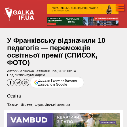
У Франківську відзначили 10
педагогів — переможців
освітньої премії (СПИСОК,
ФОТО)
Автор:
Зелінська Тетяна
08 Тра, 2026 08:14
Поділитись публікацією
Додати Галку як бажане
джерело в Google
Освіта
Теми:
Життя
,
Франківські новини