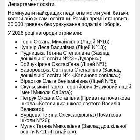
Департамент освіти.
Номінувати найкращих педагогів могли учні, батьки,
колеги або ж самі освітяни. Розмір премії становить
30 000 гривень без урахування податків і зборів.
У 2026 році нагороди отримали:
Горін Оксана Михайлівна (Ліцей Nº16);
Кушнір Леся Василівна (Ліцей Nº18);
Рудницька Тетяна Степанівна (Заклад
дошкільної освіти Nº23 «Дударик»);
Бойчук Ірина Євстахіївна (Ліцей Nº1);
Баворовська Світлана Степанівна (Заклад
дошкільної освіти Nº4 «Калинова сопілка»);
Вірастюк Ольга Веніамінівна (Ліцей Nº5);
Скульський Павло Георгійович (Науковий ліцей
імені Миколи Сабата);
Петрук Оксана Остапівна (Приватна початкова
школа «Котолицька школа святого Василія
Великого);
Бурцева Тетяна Олександрівна (Початкова
школи Nº26);
Муляк Тетяна Миколаївна (Заклад дошкільної
освіти Nº11 «Пізнайко»).