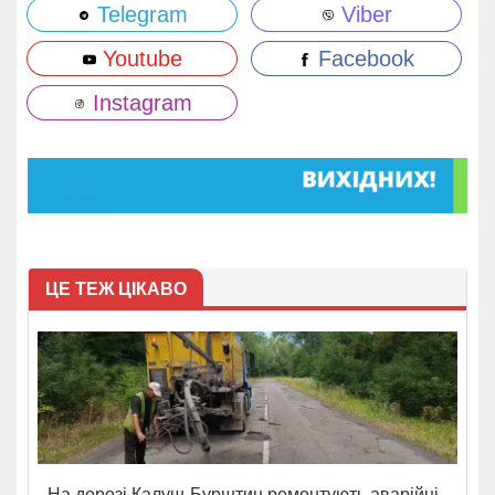
Telegram
Viber
Youtube
Facebook
Instagram
ЦЕ ТЕЖ ЦІКАВО
На дорозі Калуш-Бурштин ремонтують аварійні