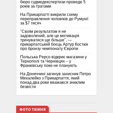
бюро судмедекспертизи проведе 5
років за ґратами
На Прикарпатті викрили схему
переправлення чоловіків до Румунії
за $7 тисяч
"Своїм результатом я не
задоволений, але це мотивація
тренуватися ще більше", —
прикарпатський боєць Артур Костюк
про бронзу чемпіонату Європи
Польська Pepco відкриє магазини у
Тернополі та Чернівцях – у
Франківську поки не планують
На Донеччині загинув захисник Петро
Михалейко з Прикарпаття, який
понад два роки вважався зниклим
безвісти
ФОТО ТИЖНЯ