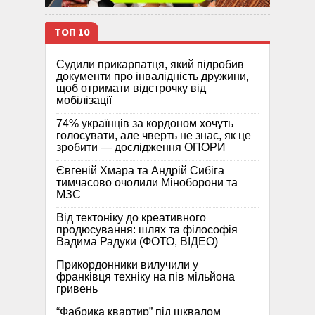
ТОП 10
Судили прикарпатця, який підробив
документи про інвалідність дружини,
щоб отримати відстрочку від
мобілізації
74% українців за кордоном хочуть
голосувати, але чверть не знає, як це
зробити — дослідження ОПОРИ
Євгеній Хмара та Андрій Сибіга
тимчасово очолили Міноборони та
МЗС
Від тектоніку до креативного
продюсування: шлях та філософія
Вадима Радуки (ФОТО, ВІДЕО)
Прикордонники вилучили у
франківця техніку на пів мільйона
гривень
“Фабрика квартир” під шквалом