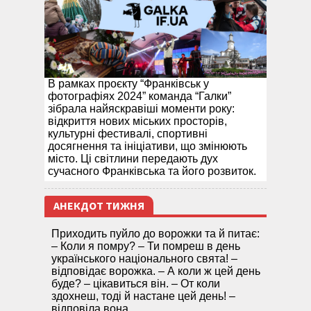
В рамках проєкту “Франківськ у
фотографіях 2024” команда “Галки”
зібрала найяскравіші моменти року:
відкриття нових міських просторів,
культурні фестивалі, спортивні
досягнення та ініціативи, що змінюють
місто. Ці світлини передають дух
сучасного Франківська та його розвиток.
АНЕКДОТ ТИЖНЯ
Приходить пуйло до ворожки та й питає:
– Коли я помру? – Ти помреш в день
українського національного свята! –
відповідає ворожка. – А коли ж цей день
буде? – цікавиться він. – От коли
здохнеш, тоді й настане цей день! –
відповіла вона.