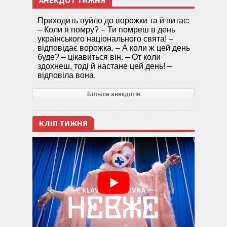
АНЕКДОТ ТИЖНЯ
Приходить пуйло до ворожки та й питає:
– Коли я помру? – Ти помреш в день
українського національного свята! –
відповідає ворожка. – А коли ж цей день
буде? – цікавиться він. – От коли
здохнеш, тоді й настане цей день! –
відповіла вона.
Більше анекдотів
КЛІП ТИЖНЯ