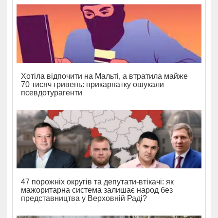
Хотіла відпочити на Мальті, а втратила майже
70 тисяч гривень: прикарпатку ошукали
псевдотурагенти
47 порожніх округів та депутати-втікачі: як
мажоритарна система залишає народ без
представництва у Верховній Раді?