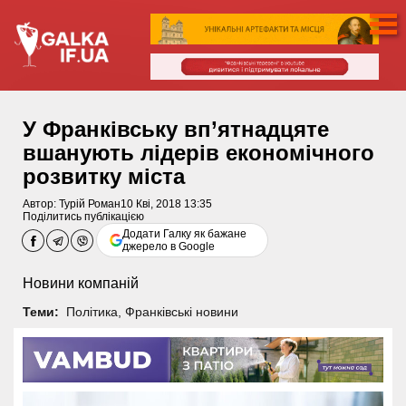
У Франківську вп’ятнадцяте
вшанують лідерів економічного
розвитку міста
Автор:
Турій Роман
10 Кві, 2018 13:35
Поділитись публікацією
Додати Галку як бажане
джерело в Google
Новини компаній
Теми:
Політика
,
Франківські новини