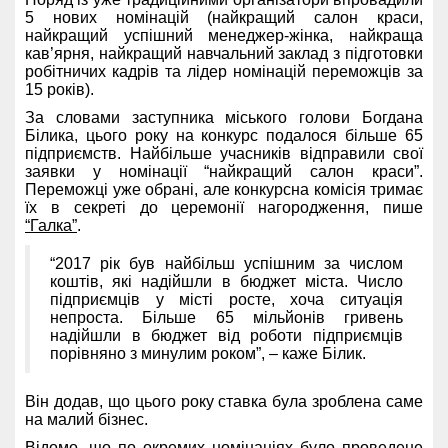
5 нових номінацій (найкращий салон краси,
найкращий успішний менеджер-жінка, найкраща
кав’ярня, найкращий навчальний заклад з підготовки
робітничих кадрів та лідер номінацій переможців за
15 років).
За словами заступника міського голови Богдана
Білика, цього року на конкурс подалося більше 65
підприємств. Найбільше учасників відправили свої
заявки у номінації “найкращий салон краси”.
Переможці уже обрані, але конкурсна комісія тримає
їх в секреті до церемонії нагородження, пише
“Галка”
.
“2017 рік був найбільш успішним за числом
коштів, які надійшли в бюджет міста. Число
підприємців у місті росте, хоча ситуація
непроста. Більше 65 мільйонів гривень
надійшли в бюджет від роботи підприємців
порівняно з минулим роком”, – каже Білик.
Він додав, що цього року ставка була зроблена саме
на малий бізнес.
Відомо, що по окремих номінаціях було проведене