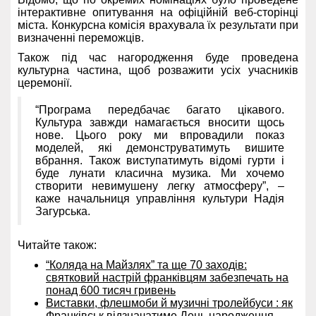
інтерактивне опитування на офіційній веб-сторінці
міста. Конкурсна комісія врахувала їх результати при
визначенні переможців.
Також під час нагородження буде проведена
культурна частина, щоб розважити усіх учасників
церемонії.
“Програма передбачає багато цікавого.
Культура завжди намагається вносити щось
нове. Цього року ми впровадили показ
моделей, які демонструватимуть вишите
вбрання. Також виступатимуть відомі гурти і
буде лунати класична музика. Ми хочемо
створити невимушену легку атмосферу”, –
каже начальниця управління культури Надія
Загурська.
Читайте також:
“Коляда на Майзлях” та ще 70 заходів:
святковий настрій франківцям забезпечать на
понад 600 тисяч гривень
Виставки, флешмоби й музичні тролейбуси : як
Франківськ відзначатиме День народження