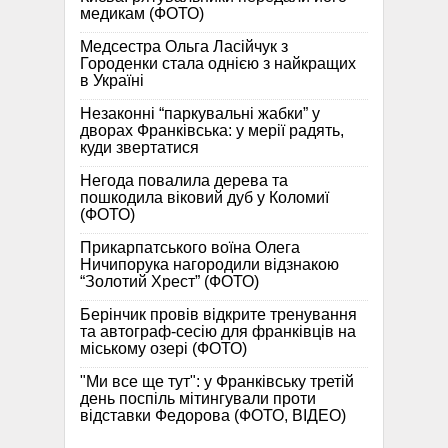
медикам (ФОТО)
Медсестра Ольга Ласійчук з
Городенки стала однією з найкращих
в Україні
Незаконні “паркувальні жабки” у
дворах Франківська: у мерії радять,
куди звертатися
Негода повалила дерева та
пошкодила віковий дуб у Коломиї
(ФОТО)
Прикарпатського воїна Олега
Ничипорука нагородили відзнакою
“Золотий Хрест” (ФОТО)
Берінчик провів відкрите тренування
та автограф-сесію для франківців на
міському озері (ФОТО)
"Ми все ще тут": у Франківську третій
день поспіль мітингували проти
відставки Федорова (ФОТО, ВІДЕО)