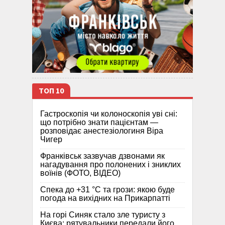
ТОП 10
Гастроскопія чи колоноскопія уві сні:
що потрібно знати пацієнтам —
розповідає анестезіологиня Віра
Чигер
Франківськ зазвучав дзвонами як
нагадування про полонених і зниклих
воїнів (ФОТО, ВІДЕО)
Спека до +31 °C та грози: якою буде
погода на вихідних на Прикарпатті
На горі Синяк стало зле туристу з
Києва: рятувальники передали його