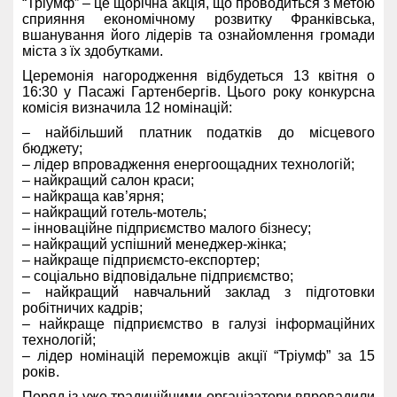
“Тріумф” – це щорічна акція, що проводиться з метою
сприяння економічному розвитку Франківська,
вшанування його лідерів та ознайомлення громади
міста з їх здобутками.
Церемонія нагородження відбудеться 13 квітня о
16:30 у Пасажі Гартенбергів. Цього року конкурсна
комісія визначила 12 номінацій:
– найбільший платник податків до місцевого
бюджету;
– лідер впровадження енергоощадних технологій;
– найкращий салон краси;
– найкраща кав’ярня;
– найкращий готель-мотель;
– інноваційне підприємство малого бізнесу;
– найкращий успішний менеджер-жінка;
– найкраще підприємсто-експортер;
– соціально відповідальне підприємство;
– найкращий навчальний заклад з підготовки
робітничих кадрів;
– найкраще підприємство в галузі інформаційних
технологій;
– лідер номінацій переможців акції “Тріумф” за 15
років.
Поряд із уже традиційними організатори впровадили