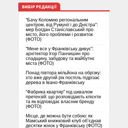
ВИБІР РЕДАКЦІЇ
“Бачу Коломию регіональним
центром, від Румунії і до Дністра”:
мер Богдан Станіславський про
місто, його проблеми і розвиток
(ФОТО)
“Мене все у Франківську дивує”:
архітектор Ігор Панчишин про
спадщину, забудову та майбутнє
міста (ФОТО)
Понад півтора мільйона на обрізку:
хто вже другий рік поспіль підрізає
дерева в Івано-Франківську
“Фабрика квартир” під шквалом
претензій: що розповідають клієнти
та як відповідає власник бренду
(ФОТО)
Місце, де можна бути собою: як
Мамський книжковий клуб об’єднав
десятки жінок у Франківську (ФОТО)