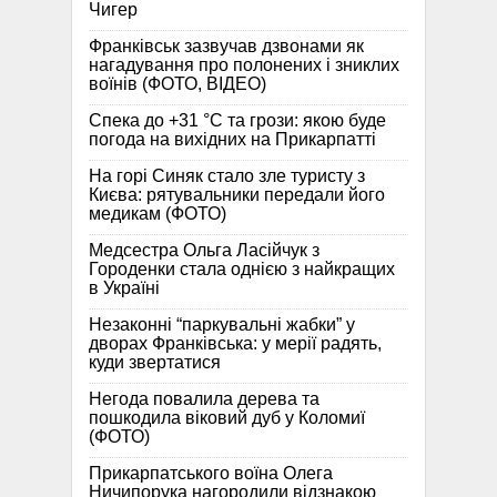
Чигер
Франківськ зазвучав дзвонами як
нагадування про полонених і зниклих
воїнів (ФОТО, ВІДЕО)
Спека до +31 °C та грози: якою буде
погода на вихідних на Прикарпатті
На горі Синяк стало зле туристу з
Києва: рятувальники передали його
медикам (ФОТО)
Медсестра Ольга Ласійчук з
Городенки стала однією з найкращих
в Україні
Незаконні “паркувальні жабки” у
дворах Франківська: у мерії радять,
куди звертатися
Негода повалила дерева та
пошкодила віковий дуб у Коломиї
(ФОТО)
Прикарпатського воїна Олега
Ничипорука нагородили відзнакою