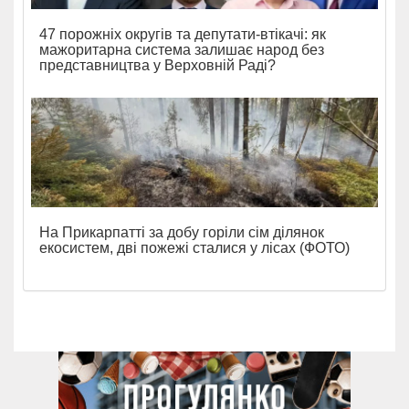
47 порожніх округів та депутати-втікачі: як
мажоритарна система залишає народ без
представництва у Верховній Раді?
На Прикарпатті за добу горіли сім ділянок
екосистем, дві пожежі сталися у лісах (ФОТО)