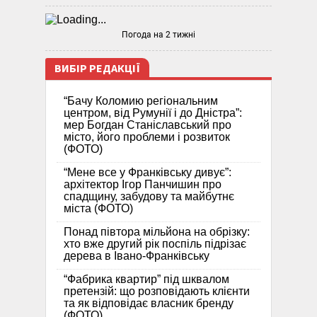
Погода на 2 тижні
ВИБІР РЕДАКЦІЇ
“Бачу Коломию регіональним
центром, від Румунії і до Дністра”:
мер Богдан Станіславський про
місто, його проблеми і розвиток
(ФОТО)
“Мене все у Франківську дивує”:
архітектор Ігор Панчишин про
спадщину, забудову та майбутнє
міста (ФОТО)
Понад півтора мільйона на обрізку:
хто вже другий рік поспіль підрізає
дерева в Івано-Франківську
“Фабрика квартир” під шквалом
претензій: що розповідають клієнти
та як відповідає власник бренду
(ФОТО)