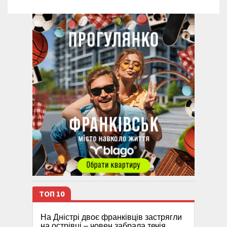
ТОП 10
На Дністрі двоє франківців застрягли
на острівці – човен забрала течія