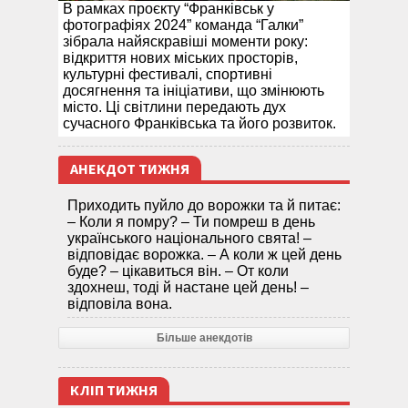
В рамках проєкту “Франківськ у
фотографіях 2024” команда “Галки”
зібрала найяскравіші моменти року:
відкриття нових міських просторів,
культурні фестивалі, спортивні
досягнення та ініціативи, що змінюють
місто. Ці світлини передають дух
сучасного Франківська та його розвиток.
АНЕКДОТ ТИЖНЯ
Приходить пуйло до ворожки та й питає:
– Коли я помру? – Ти помреш в день
українського національного свята! –
відповідає ворожка. – А коли ж цей день
буде? – цікавиться він. – От коли
здохнеш, тоді й настане цей день! –
відповіла вона.
Більше анекдотів
КЛІП ТИЖНЯ