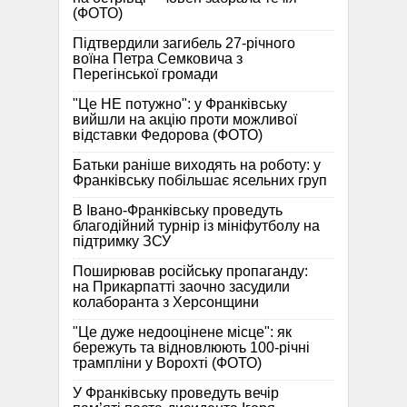
(ФОТО)
Підтвердили загибель 27-річного
воїна Петра Семковича з
Перегінської громади
"Це НЕ потужно": у Франківську
вийшли на акцію проти можливої
відставки Федорова (ФОТО)
Батьки раніше виходять на роботу: у
Франківську побільшає ясельних груп
В Івано-Франківську проведуть
благодійний турнір із мініфутболу на
підтримку ЗСУ
Поширював російську пропаганду:
на Прикарпатті заочно засудили
колаборанта з Херсонщини
"Це дуже недооцінене місце": як
бережуть та відновлюють 100-річні
трампліни у Ворохті (ФОТО)
У Франківську проведуть вечір