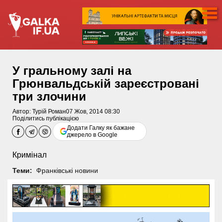
У гральному залі на
Грюнвальдській зареєстровані
три злочини
Автор:
Турій Роман
07 Жов, 2014 08:30
Поділитись публікацією
Додати Галку як бажане
джерело в Google
Кримінал
Теми:
Франківські новини