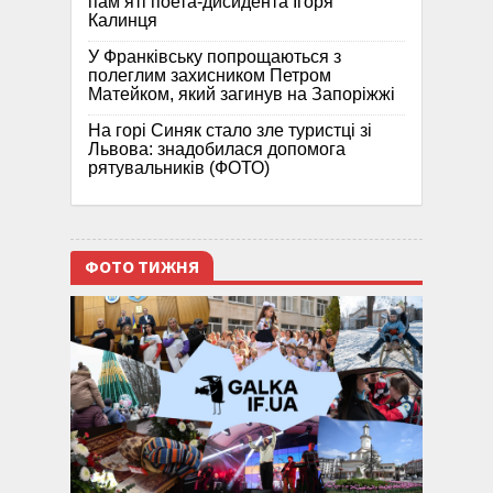
пам’яті поета-дисидента Ігоря
Калинця
У Франківську попрощаються з
полеглим захисником Петром
Матейком, який загинув на Запоріжжі
На горі Синяк стало зле туристці зі
Львова: знадобилася допомога
рятувальників (ФОТО)
ФОТО ТИЖНЯ