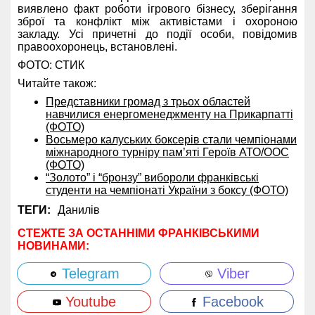
виявлено факт роботи ігрового бізнесу, зберігання
зброї та конфлікт між активістами і охороною
закладу. Усі причетні до події особи, повідомив
правоохоронець, встановлені.
ФОТО: СТИК
Читайте також:
Представники громад з трьох областей
навчилися енергоменеджменту на Прикарпатті
(ФОТО)
Восьмеро калуських боксерів стали чемпіонами
міжнародного турніру пам’яті Героїв АТО/ООС
(ФОТО)
“Золото” і “бронзу” вибороли франківські
студенти на чемпіонаті України з боксу (ФОТО)
ТЕГИ:
Данилів
СТЕЖТЕ ЗА ОСТАННІМИ ФРАНКІВСЬКИМИ
НОВИНАМИ:
Telegram
Viber
Youtube
Facebook