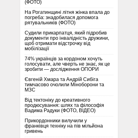
(ФОТО)
На Рогатинщині літня жінка впала до
погреба: знадобилася допомога
рятувальників (ФОТО)
Судили прикарпатця, який підробив
документи про інвалідність дружини,
щоб отримати відстрочку від
мобілізації
74% українців за кордоном хочуть
голосувати, але чверть не знає, як це
зробити — дослідження ОПОРИ
Євгеній Хмара та Андрій Сибіга
тимчасово очолили Міноборони та
МЗС
Від тектоніку до креативного
продюсування: шлях та філософія
Вадима Радуки (ФОТО, ВІДЕО)
Прикордонники вилучили у
франківця техніку на пів мільйона
гривень