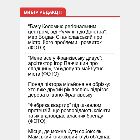
ВИБІР РЕДАКЦІЇ
“Бачу Коломию регіональним
центром, від Румунії і до Дністра”:
мер Богдан Станіславський про
місто, його проблеми і розвиток
(ФОТО)
“Мене все у Франківську дивує”:
архітектор Ігор Панчишин про
спадщину, забудову та майбутнє
міста (ФОТО)
Понад півтора мільйона на обрізку:
хто вже другий рік поспіль підрізає
дерева в Івано-Франківську
“Фабрика квартир” під шквалом
претензій: що розповідають клієнти
та як відповідає власник бренду
(ФОТО)
Місце, де можна бути собою: як
Мамський книжковий клуб об’єднав