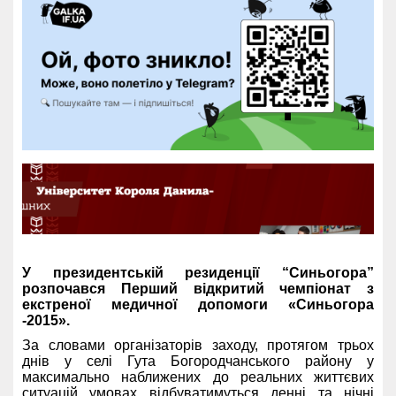
У президентській резиденції “Синьогора”
розпочався Перший відкритий чемпіонат з
екстреної медичної допомоги «Синьогора
-2015».
За словами організаторів заходу, протягом трьох
днів у селі Гута Богородчанського району у
максимально наближених до реальних життєвих
ситуацій умовах відбуватимуться денні та нічні