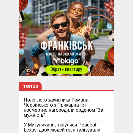
ТОП 10
Полеглого захисника Романа
Червінського з Прикарпаття
посмертно нагородили орденом “За
мужність”
У Микуличині зіткнулися Peugeot і
Lexus: двох людей госпіталізували