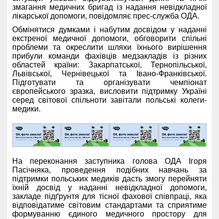
змагання медичних бригад із надання невідкладної
лікарської допомоги, повідомляє прес-служба ОДА.
Обмінятися думками і набутим досвідом у наданні
екстреної медичної допомоги, обговорити спільні
проблеми та окреслити шляхи їхнього вирішення
прибули команди фахівців медзакладів із різних
областей країни: Закарпатської, Тернопільської,
Львівської, Чернівецької та Івано-Франківської.
Підготувати та організувати чемпіонат
європейського зразка, висловити підтримку Україні
серед світової спільноти завітали польські колеги-
медики.
На переконання заступника голова ОДА Ігоря
Пасічняка, проведення подібних навчань за
підтримки польських медиків дасть змогу перейняти
їхній досвід у наданні невідкладної допомоги,
закладе підґрунтя для тісної фахової співпраці, яка
відповідатиме світовим стандартами та сприятиме
формуванню єдиного медичного простору для