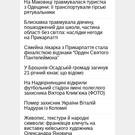
На Маковиці травмувалася туристка
з Одещини: її транспортували гірські
рятувальники
Блискавка травмувала дівчину,
пошкоджений дах школи, частина
області без світла: наслідки негоди
на Прикарпатті
Сімейна лікарка з Прикарпаття стала
фіналісткою відзнаки “Орден Святого
Пантелеймона”
У Брошнів-Осадській громаді загинув
21-річний юнак: що відомо
На Надвірнянщині відкрили
футбольний стадіон імені полеглого
захисника Віктора Клим’юка (ФОТО)
Помер захисник України Віталій
Надурак із Коломиї
Живопис, текстури й народні
символи: франківців кличуть на
виставку київського художника
Олександра Яновича