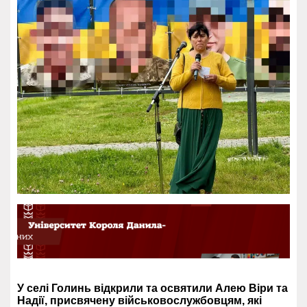
У селі Голинь відкрили та освятили Алею Віри та
Надії, присвячену військовослужбовцям, які