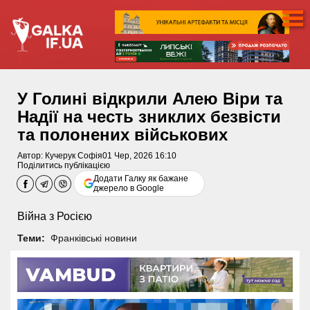
У Голині відкрили Алею Віри та
Надії на честь зниклих безвісти
та полонених військових
Автор:
Кучерук Софія
01 Чер, 2026 16:10
Поділитись публікацією
Додати Галку як бажане
джерело в Google
Війна з Росією
Теми:
Франківські новини