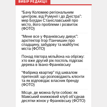
ВИБІР РЕДАКЦІЇ
“Бачу Коломию регіональним
центром, від Румунії і до Дністра”:
мер Богдан Станіславський про
місто, його проблеми і розвиток
(ФОТО)
“Мене все у Франківську дивує”:
архітектор Ігор Панчишин про
спадщину, забудову та майбутнє
міста (ФОТО)
Понад півтора мільйона на обрізку:
хто вже другий рік поспіль підрізає
дерева в Івано-Франківську
“Фабрика квартир” під шквалом
претензій: що розповідають клієнти
та як відповідає власник бренду
(ФОТО)
Місце, де можна бути собою: як
Мамський книжковий клуб об’єднав
десятки жінок у Франківську (ФОТО)