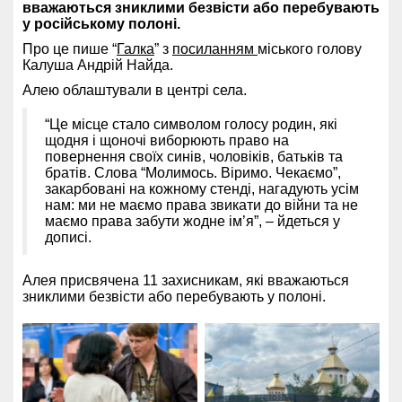
вважаються зниклими безвісти або перебувають
у російському полоні.
Про це пише “
Галка
” з
посиланням
міського голову
Калуша Андрій Найда.
Алею облаштували в центрі села.
“Це місце стало символом голосу родин, які
щодня і щоночі виборюють право на
повернення своїх синів, чоловіків, батьків та
братів. Слова “Молимось. Віримо. Чекаємо”,
закарбовані на кожному стенді, нагадують усім
нам: ми не маємо права звикати до війни та не
маємо права забути жодне ім’я”, – йдеться у
дописі.
Алея присвячена 11 захисникам, які вважаються
зниклими безвісти або перебувають у полоні.