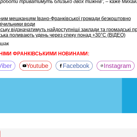
сі роботи триватимуть близько двох тижнів”,
– каже Михай
им мешканцям Івано-Франківської громади безкоштовно
ічильники води
ську відзначатимуть найдоступніші заклади та громадські п
ська поливають удень через спеку понад +30°C (ВІДЕО)
ушак
НІМИ ФРАНКІВСЬКИМИ НОВИНАМИ:
Viber
Youtube
Facebook
Instagram