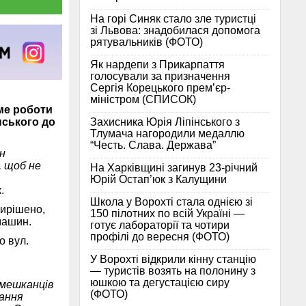
На горі Синяк стало зле туристці
зі Львова: знадобилася допомога
рятувальників (ФОТО)
Як нардепи з Прикарпаття
голосували за призначення
Сергія Корецького прем’єр-
міністром (СПИСОК)
ме роботи
Захисника Юрія Ліпінського з
нського до
Тлумача нагородили медаллю
“Честь. Слава. Держава”
н
, щоб не
На Харківщині загинув 23-річний
Юрій Остап’юк з Калущини
.
Школа у Ворохті стала однією зі
вирішено,
150 пілотних по всій Україні —
машин.
готує лабораторії та чотири
профілі до вересня (ФОТО)
о вул.
У Ворохті відкрили кінну станцію
— туристів возять на полонину з
юшкою та дегустацією сиру
 мешканців
(ФОТО)
вання