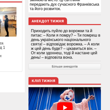
передають дух сучасного Франківська
та його розвиток.
АНЕКДОТ ТИЖНЯ
Приходить пуйло до ворожки та й
питає: – Коли я помру? – Ти помреш в
день українського національного
тя
свята! – відповідає ворожка. – А коли
д 1
ж цей день буде? – цікавиться він. –
От коли здохнеш, тоді й настане цей
и
день! – відповіла вона.
Більше анекдотів
КЛІП ТИЖНЯ