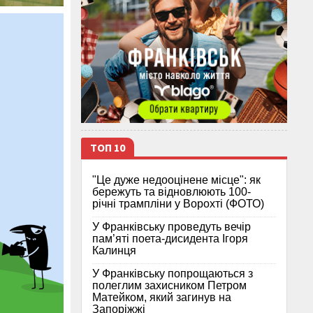
ТОП 10
"Це дуже недооцінене місце": як
бережуть та відновлюють 100-
річні трампліни у Ворохті (ФОТО)
У Франківську проведуть вечір
пам’яті поета-дисидента Ігоря
Калинця
У Франківську попрощаються з
полеглим захисником Петром
Матейком, який загинув на
Запоріжжі