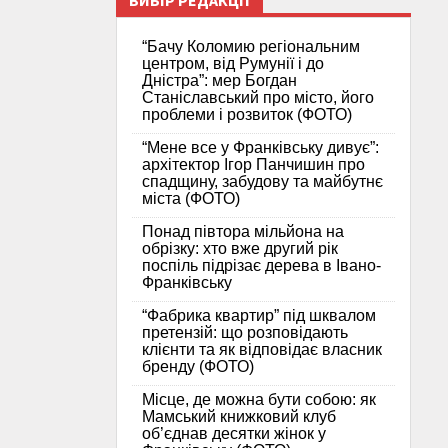
ВИБІР РЕДАКЦІЇ
“Бачу Коломию регіональним
центром, від Румунії і до
Дністра”: мер Богдан
Станіславський про місто, його
проблеми і розвиток (ФОТО)
“Мене все у Франківську дивує”:
архітектор Ігор Панчишин про
спадщину, забудову та майбутнє
міста (ФОТО)
Понад півтора мільйона на
обрізку: хто вже другий рік
поспіль підрізає дерева в Івано-
Франківську
“Фабрика квартир” під шквалом
претензій: що розповідають
клієнти та як відповідає власник
бренду (ФОТО)
Місце, де можна бути собою: як
Мамський книжковий клуб
об’єднав десятки жінок у