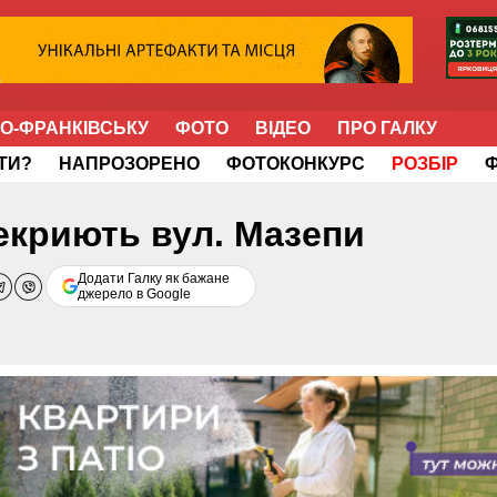
НО-ФРАНКІВСЬКУ
ФОТО
ВІДЕО
ПРО ГАЛКУ
ІТИ?
НАПРОЗОРЕНО
ФОТОКОНКУРС
РОЗБІР
екриють вул. Мазепи
Додати Галку як бажане
джерело в Google