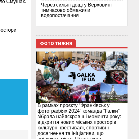
ло Смушак.
Через сильні дощі у Верховині
тимчасово обмежили
водопостачання
ростори
ФОТО ТИЖНЯ
В рамках проєкту “Франківськ у
фотографіях 2024” команда “Галки”
зібрала найяскравіші моменти року:
відкриття нових міських просторів,
культурні фестивалі, спортивні
досягнення та ініціативи, що
змінюють місто. Ці світлини