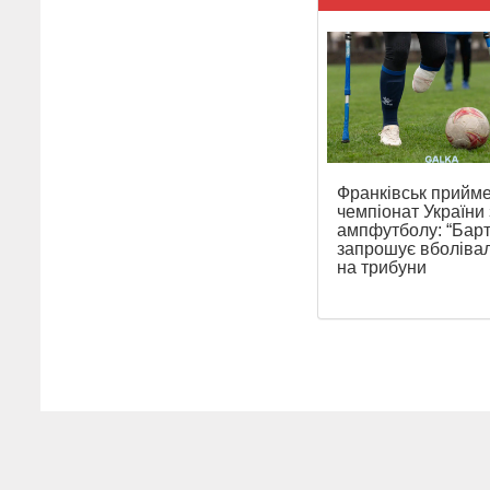
Франківськ прийм
чемпіонат України 
ампфутболу: “Барт
запрошує вболівал
на трибуни