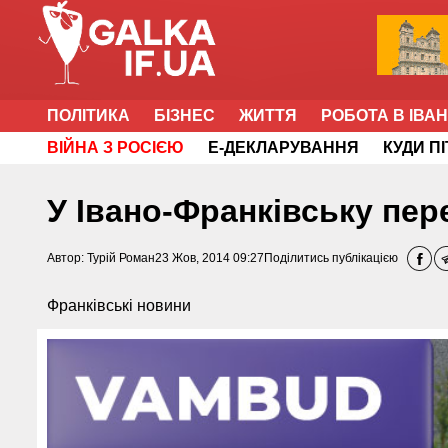
ПОЛІТИКА
БІЗНЕС
ЖИТТЯ
РОБОТА В ІВА
ВІЙНА З РОСІЄЮ
Е-ДЕКЛАРУВАННЯ
КУДИ П
У Івано-Франківську пер
Автор:
Турій Роман
23 Жов, 2014 09:27
Поділитись публікацією
Франківські новини