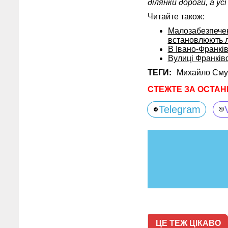
ділянки дороги, а у
Читайте також:
Малозабезпечен
встановлюють л
В Івано-Франків
Вулиці Франків
ТЕГИ:
Михайло См
СТЕЖТЕ ЗА ОСТАН
Telegram
ЦЕ ТЕЖ ЦІКАВО