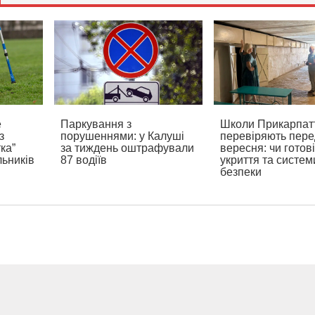
е
Паркування з
Школи Прикарпат
з
порушеннями: у Калуші
перевіряють пере
ка”
за тиждень оштрафували
вересня: чи готові
ьників
87 водіїв
укриття та систем
безпеки