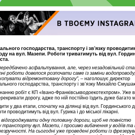
льного господарства, транспорту і зв’язку проводити
оду на вул. Мазепи. Роботи триватимуть від вул. Горди
ста.
о передбачено асфальтування, але, через незадовільний ста
ні роботи довелося розпочати саме із заміни водопроводу
копувати відремонтовану дорогу”,
– наголошує директор
льного господарства, транспорту і зв’язку Михайло Смушак
нанню робіт є КП «Івано-Франківськводоекотехпром». Уже 
рекривати дорогу, адже по ній постійно їздить дуже багато 
ти у два етапи, спочатку на ділянці від вул. Гординського д
ти проводитимуть від вул. Гурика і до міської лікарні.
відгороджувати одну половину дороги, щоб не повністю
у транспорту вул. Мазепи, і просимо вибачення у водіїв та
незручності. На сьогодні уже проведені роботи із фрезеру