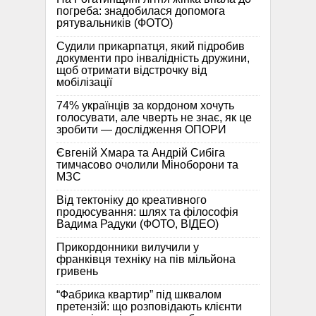
погреба: знадобилася допомога
рятувальників (ФОТО)
Судили прикарпатця, який підробив
документи про інвалідність дружини,
щоб отримати відстрочку від
мобілізації
74% українців за кордоном хочуть
голосувати, але чверть не знає, як це
зробити — дослідження ОПОРИ
Євгеній Хмара та Андрій Сибіга
тимчасово очолили Міноборони та
МЗС
Від тектоніку до креативного
продюсування: шлях та філософія
Вадима Радуки (ФОТО, ВІДЕО)
Прикордонники вилучили у
франківця техніку на пів мільйона
гривень
“Фабрика квартир” під шквалом
претензій: що розповідають клієнти