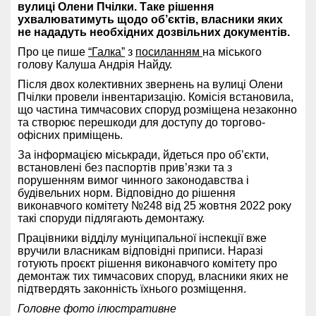
вулиці Олени Пчілки. Таке рішення
ухвалюватимуть щодо об’єктів, власники яких
не нададуть необхідних дозвільних документів.
Про це пише
“Галка”
з
посиланням
на міського
голову Калуша Андрія Найду.
Після двох колективних звернень на вулиці Олени
Пчілки провели інвентаризацію. Комісія встановила,
що частина тимчасових споруд розміщена незаконно
та створює перешкоди для доступу до торгово-
офісних приміщень.
За інформацією міськради, йдеться про об’єкти,
встановлені без паспортів прив’язки та з
порушенням вимог чинного законодавства і
будівельних норм. Відповідно до рішення
виконавчого комітету №248 від 25 жовтня 2022 року
такі споруди підлягають демонтажу.
Працівники відділу муніципальної інспекції вже
вручили власникам відповідні приписи. Наразі
готують проєкт рішення виконавчого комітету про
демонтаж тих тимчасових споруд, власники яких не
підтвердять законність їхнього розміщення.
Головне фото ілюстративне