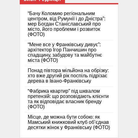
“Бачу Коломию регіональним
центром, від Румунії і до Дністра”:
мер Богдан Станіславський про
місто, його проблеми і розвиток
(ФОТО)
“Мене все у Франківську дивує”:
архітектор Ігор Панчишин про
спадщину, забудову та майбутнє
міста (ФОТО)
Понад півтора мільйона на обрізку:
хто вже другий рік поспіль підрізає
дерева в Івано-Франківську
“Фабрика квартир” під шквалом
претензій: що розповідають клієнти
та як відповідає власник бренду
(ФОТО)
Місце, де можна бути собою: як
Мамський книжковий клуб об’єднав
десятки жінок у Франківську (ФОТО)