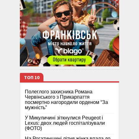
ТОП 10
Полеглого захисника Романа
Червінського з Прикарпаття
посмертно нагородили орденом “За
мужність”
У Микуличині зіткнулися Peugeot і
Lexus: двох людей госпіталізували
(ФОТО)
На Рогатинщині літня жінка впала до