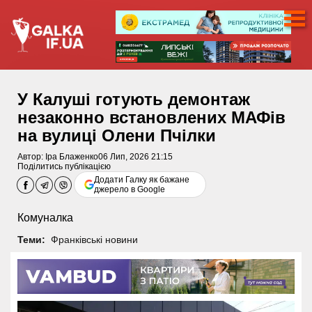
У Калуші готують демонтаж
незаконно встановлених МАФів
на вулиці Олени Пчілки
Автор:
Іра Блаженко
06 Лип, 2026 21:15
Поділитись публікацією
Додати Галку як бажане
джерело в Google
Комуналка
Теми:
Франківські новини