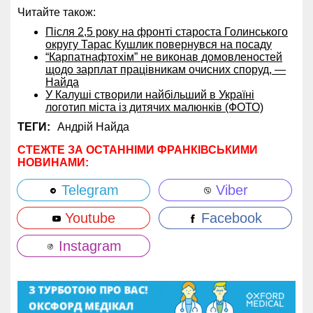
Читайте також:
Після 2,5 року на фронті староста Голинського
округу Тарас Кушлик повернувся на посаду
“Карпатнафтохім” не виконав домовленостей
щодо зарплат працівникам очисних споруд, —
Найда
У Калуші створили найбільший в Україні
логотип міста із дитячих малюнків (ФОТО)
ТЕГИ:
Андрій Найда
СТЕЖТЕ ЗА ОСТАННІМИ ФРАНКІВСЬКИМИ
НОВИНАМИ:
Telegram
Viber
Youtube
Facebook
Instagram