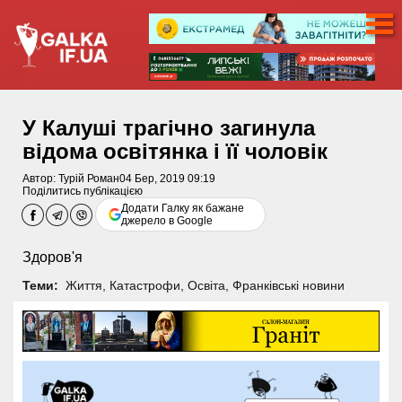
У Калуші трагічно загинула
відома освітянка і її чоловік
Автор:
Турій Роман
04 Бер, 2019 09:19
Поділитись публікацією
Додати Галку як бажане
джерело в Google
Здоров'я
Теми:
Життя
,
Катастрофи
,
Освіта
,
Франківські новини