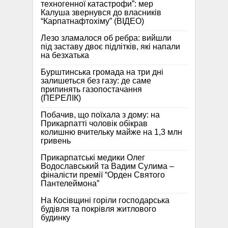
техногенної катастрофи”: мер
Калуша звернувся до власників
“Карпатнафтохіму” (ВІДЕО)
Лезо зламалося об ребра: вийшли
під заставу двоє підлітків, які напали
на безхатька
Бурштинська громада на три дні
залишеться без газу: де саме
припинять газопостачання
(ПЕРЕЛІК)
Побачив, що поїхала з дому: на
Прикарпатті чоловік обікрав
колишню вчительку майже на 1,3 млн
гривень
Прикарпатські медики Олег
Водославський та Вадим Сулима –
фіналісти премії “Орден Святого
Пантелеймона”
На Косівщині горіли господарська
будівля та покрівля житлового
будинку