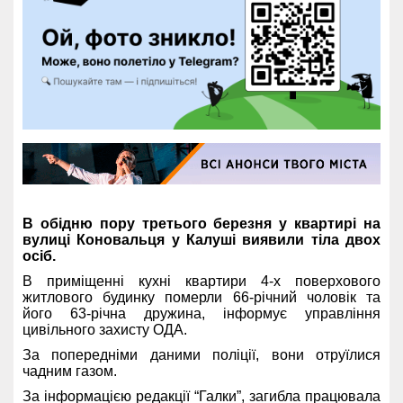
В обідню пору третього березня у квартирі на
вулиці Коновальця у Калуші виявили тіла двох
осіб.
В приміщенні кухні квартири 4-х поверхового
житлового будинку померли 66-річний чоловік та
його 63-річна дружина, інформує управління
цивільного захисту ОДА.
За попередніми даними поліції, вони отруїлися
чадним газом.
За інформацією редакції “Галки”, загибла працювала