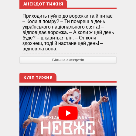
АНЕКДОТ ТИЖНЯ
Приходить пуйло до ворожки та й питає:
– Коли я помру? – Ти помреш в день
українського національного свята! –
відповідає ворожка. – А коли ж цей день
буде? – цікавиться він. – От коли
здохнеш, тоді й настане цей день! –
відповіла вона.
Більше анекдотів
КЛІП ТИЖНЯ