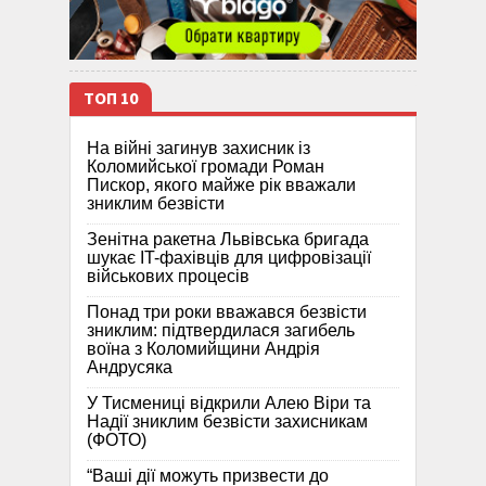
ТОП 10
На війні загинув захисник із
Коломийської громади Роман
Пискор, якого майже рік вважали
зниклим безвісти
Зенітна ракетна Львівська бригада
шукає IT-фахівців для цифровізації
військових процесів
Понад три роки вважався безвісти
зниклим: підтвердилася загибель
воїна з Коломийщини Андрія
Андрусяка
У Тисмениці відкрили Алею Віри та
Надії зниклим безвісти захисникам
(ФОТО)
“Ваші дії можуть призвести до