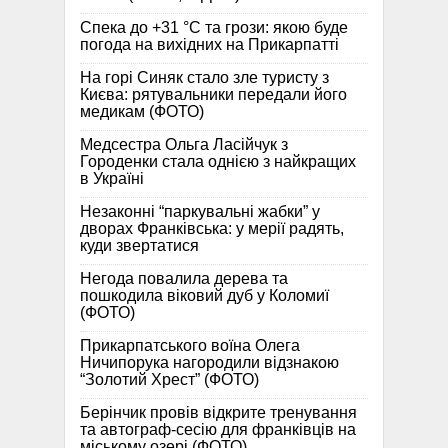
Спека до +31 °C та грози: якою буде
погода на вихідних на Прикарпатті
На горі Синяк стало зле туристу з
Києва: рятувальники передали його
медикам (ФОТО)
Медсестра Ольга Ласійчук з
Городенки стала однією з найкращих
в Україні
Незаконні “паркувальні жабки” у
дворах Франківська: у мерії радять,
куди звертатися
Негода повалила дерева та
пошкодила віковий дуб у Коломиї
(ФОТО)
Прикарпатського воїна Олега
Ничипорука нагородили відзнакою
“Золотий Хрест” (ФОТО)
Берінчик провів відкрите тренування
та автограф-сесію для франківців на
міському озері (ФОТО)