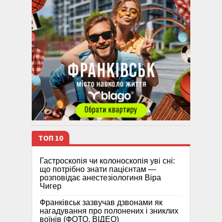
ТОП 10
Гастроскопія чи колоноскопія уві сні:
що потрібно знати пацієнтам —
розповідає анестезіологиня Віра
Чигер
Франківськ зазвучав дзвонами як
нагадування про полонених і зниклих
воїнів (ФОТО, ВІДЕО)