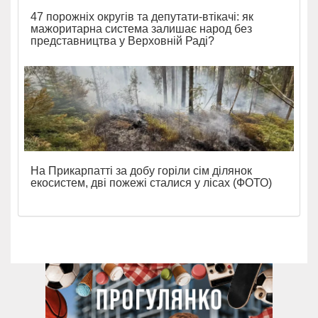
47 порожніх округів та депутати-втікачі: як
мажоритарна система залишає народ без
представництва у Верховній Раді?
На Прикарпатті за добу горіли сім ділянок
екосистем, дві пожежі сталися у лісах (ФОТО)