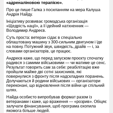
«адреналіновою терапією».
Про це пише Галка з посиланням на мера Калуша
Андрія Найду.
Ініціативу розвиває громадська організація
«Щедрість нації», а її ідейний натхненник —
Володимир Андреєв.
Суть проста: ветеран сідає в спеціально
облаштовану машину з 300-сильним двигуном і їде
на повну. Потужний звук, швидкість, драйв — і, за
словами організаторів, це працює.
Андреєв каже, що перед запуском проєкту спочатку
радився з самими військовими — чи матиме це сенс.
Результат говорить сам за себе: реабілітацію вже
пройшли майже дві сотні захисників, які
повернулися з фронту після надскладних поранень.
Долучаються й родини військових — організатори
переконані, що відновлення після війни це спільний
шлях.
Найда особисто випробував формат разом із
ветеранами і каже, що враження — «розрив». Обіцяє
залучати фінансування, щоб програма охопила
якомога більше людей.