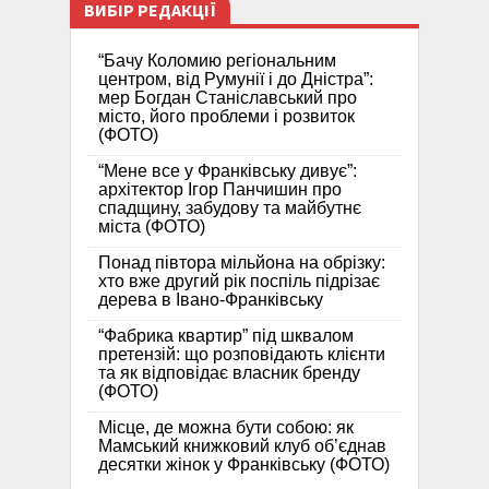
ВИБІР РЕДАКЦІЇ
“Бачу Коломию регіональним
центром, від Румунії і до Дністра”:
мер Богдан Станіславський про
місто, його проблеми і розвиток
(ФОТО)
“Мене все у Франківську дивує”:
архітектор Ігор Панчишин про
спадщину, забудову та майбутнє
міста (ФОТО)
Понад півтора мільйона на обрізку:
хто вже другий рік поспіль підрізає
дерева в Івано-Франківську
“Фабрика квартир” під шквалом
претензій: що розповідають клієнти
та як відповідає власник бренду
(ФОТО)
Місце, де можна бути собою: як
Мамський книжковий клуб об’єднав
десятки жінок у Франківську (ФОТО)