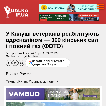
У Калуші ветеранів реабілітують
адреналіном — 300 кінських сил
і повний газ (ФОТО)
Автор:
Соня Грейда
28 Тра, 2026 21:35
Поділитись публікацією
Додати Галку як бажане
джерело в Google
Війна з Росією
Теми:
Життя
,
Франківські новини