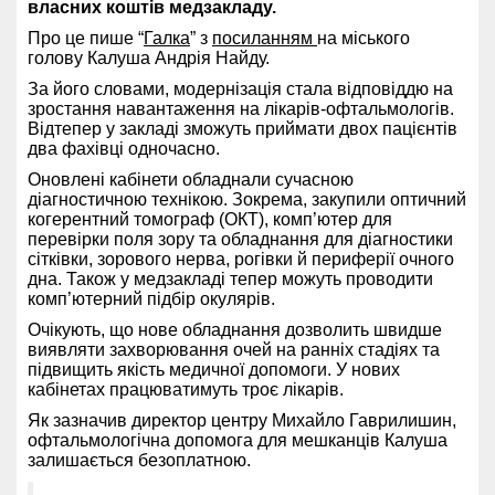
власних коштів медзакладу.
Про це пише “
Галка
” з
посиланням
на міського
голову Калуша Андрія Найду.
За його словами, модернізація стала відповіддю на
зростання навантаження на лікарів-офтальмологів.
Відтепер у закладі зможуть приймати двох пацієнтів
два фахівці одночасно.
Оновлені кабінети обладнали сучасною
діагностичною технікою. Зокрема, закупили оптичний
когерентний томограф (ОКТ), комп’ютер для
перевірки поля зору та обладнання для діагностики
сітківки, зорового нерва, рогівки й периферії очного
дна. Також у медзакладі тепер можуть проводити
комп’ютерний підбір окулярів.
Очікують, що нове обладнання дозволить швидше
виявляти захворювання очей на ранніх стадіях та
підвищить якість медичної допомоги. У нових
кабінетах працюватимуть троє лікарів.
Як зазначив директор центру Михайло Гаврилишин,
офтальмологічна допомога для мешканців Калуша
залишається безоплатною.