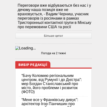
Переговори вже відбуваються без нас і у
дечому наша позиція вже не
враховується, - Вадим Черниш, учасник
переговорів із росіянами в рамках
Тристоронньої контактної групи в Мінську
про перемовини США та росії
Більше цитат
Погода на 2 тижні
ВИБІР РЕДАКЦІЇ
“Бачу Коломию регіональним
центром, від Румунії і до Дністра”:
мер Богдан Станіславський про
місто, його проблеми і розвиток
(ФОТО)
“Мене все у Франківську дивує”:
архітектор Ігор Панчишин про