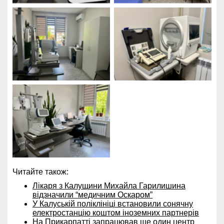
Читайте також:
Лікаря з Калущини Михайла Гарилишина
відзначили “медичним Оскаром”
У Калуській поліклініці встановили сонячну
електростанцію коштом іноземних партнерів
На Прикарпатті запрацював ще один центр