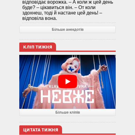
відповідає ворожка. – А коли ж цей день
буде? – цікавиться він. – От коли
здохнеш, тоді й настане цей день! –
відповіла вона.
Більше анекдотів
КЛІП ТИЖНЯ
Більше кліпів
ЦИТАТА ТИЖНЯ