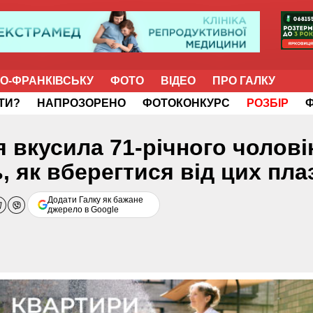
НО-ФРАНКІВСЬКУ
ФОТО
ВІДЕО
ПРО ГАЛКУ
ІТИ?
НАПРОЗОРЕНО
ФОТОКОНКУРС
РОЗБІР
я вкусила 71-річного чолові
 як вберегтися від цих пла
Додати Галку як бажане
джерело в Google