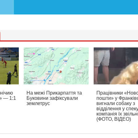
внічию
На межі Прикарпаття та
Працівники «Ново
» — 1:1
Буковини зафіксували
пошти» у Франків
землетрус
вигнали собаку з
відділення у спеку
компанія їх звіль
(ФОТО, ВІДЕО)