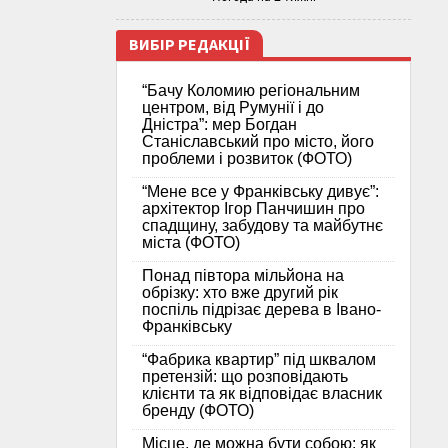
ВИБІР РЕДАКЦІЇ
“Бачу Коломию регіональним
центром, від Румунії і до
Дністра”: мер Богдан
Станіславський про місто, його
проблеми і розвиток (ФОТО)
“Мене все у Франківську дивує”:
архітектор Ігор Панчишин про
спадщину, забудову та майбутнє
міста (ФОТО)
Понад півтора мільйона на
обрізку: хто вже другий рік
поспіль підрізає дерева в Івано-
Франківську
“Фабрика квартир” під шквалом
претензій: що розповідають
клієнти та як відповідає власник
бренду (ФОТО)
Місце, де можна бути собою: як