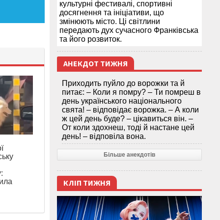
культурні фестивалі, спортивні
досягнення та ініціативи, що
змінюють місто. Ці світлини
передають дух сучасного Франківська
та його розвиток.
АНЕКДОТ ТИЖНЯ
Приходить пуйло до ворожки та й
питає: – Коли я помру? – Ти помреш в
день українського національного
свята! – відповідає ворожка. – А коли
ж цей день буде? – цікавиться він. –
От коли здохнеш, тоді й настане цей
день! – відповіла вона.
ї
Більше анекдотів
ську
:
нила
КЛІП ТИЖНЯ