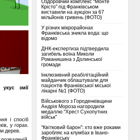
Оздоровчий комплекс “Монте
Крісто” під Франківськом
виставили на аукціон за 67
мільйонів гривень (ФОТО)
У різних мікрорайонах
Франківська зникла вода: що
відомо
ДНК-експертиза підтвердила
загибель воїна Миколи
Романишина з Долинської
громади
Інклюзивний реабілітаційний
майданчик облаштували для
пацієнтів Франківської міської
 укус змії
лікарні №1 (ФОТО)
Військового з Городенківщини
Андрія Мороза нагородили
медаллю “Хрест Сухопутних
військ”
ня і спосіб
ів, у горах.
“Квітковий барон”: хто вже роками
ми дерев.
заробляє на клумбах в Івано-
Франківську
 розваленій