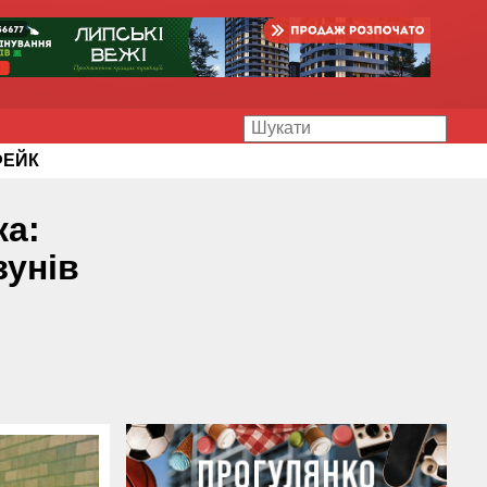
ФЕЙК
ка:
зунів