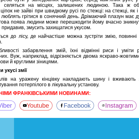
ді селяться на місцях, залишених людиною. Така ж об
іпок не зайві при швидкому русі по стежці: на стежці, як і
ії люблять грітися в сонячний день. Дрімаючий плазун має 
птова поява людини може перешкодити йому вчасно зникнут
о придавив, змусить захищатися укусом.
ться до лісу, де найчастіше можна зустріти змію, повинні
.
ливості забарвлення змій, їхні відмінні риси і уміти р
них. Вуж, наприклад, відрізняється двома яскраво-жовти
лови й круглими зіницями.
 укусі змії
алів на уражену кінцівку накладають шину і вживають 
ування потерпілого в лікувальну установу.
НІМИ ФРАНКІВСЬКИМИ НОВИНАМИ:
Viber
Youtube
Facebook
Instagram