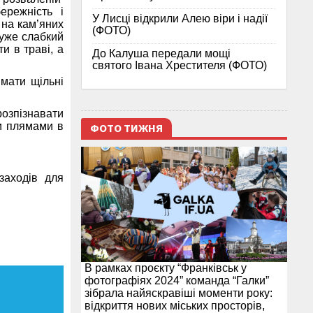
ережність і
У Лисці відкрили Алею віри і надії
 на кам’яних
(ФОТО)
дуже слабкий
и в траві, а
До Калуша передали мощі
святого Івана Хрестителя (ФОТО)
 мати щільні
озпізнавати
ми плямами в
ФОТО ТИЖНЯ
заходів для
В рамках проєкту “Франківськ у
фотографіях 2024” команда “Галки”
зібрала найяскравіші моменти року:
відкриття нових міських просторів,