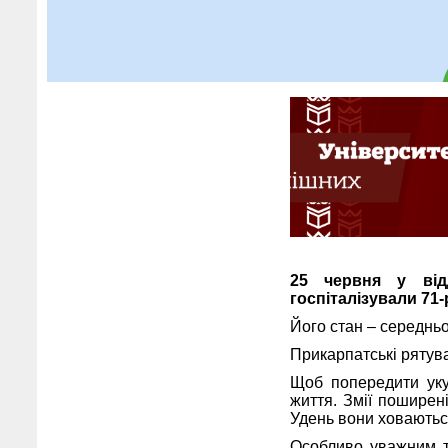
25 червня у відд
госпіталізували 71
Його стан – середньо
Прикарпатські рятува
Щоб попередити уку
життя. Змії поширені
Удень вони ховаються
Особливо уважним тр