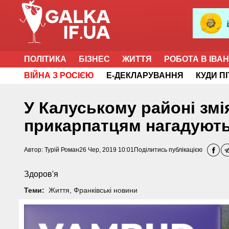
ПОЛІТИКА
БІЗНЕС
ЖИТТЯ
РОБОТА В ІВА
ВІЙНА З РОСІЄЮ
Е-ДЕКЛАРУВАННЯ
КУДИ П
У Калуському районі змі
прикарпатцям нагадують,
Автор:
Турій Роман
26 Чер, 2019 10:01
Поділитись публікацією
Здоров'я
Теми:
Життя
,
Франківські новини