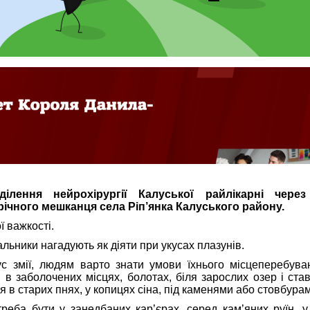
ілення нейрохірургії Калуської райлікарні через
-річного мешканця села Ріп’янка Калуського району.
ї важкості.
льники нагадують як діяти при укусах плазунів.
с змії, людям варто знати умови їхнього місцеперебуван
 в заболочених місцях, болотах, біля зарослих озер і ставк
 в старих пнях, у копицях сіна, під каменями або стовбура
еба бути у занедбаних кар’єрах, серед кам’яних руїн, у