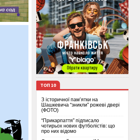
ТОП 10
З історичної памʼятки на
Шашкевича “зникли” рожеві двері
(ФОТО)
“Прикарпаття” підписало
чотирьох нових футболістів: що
про них відомо