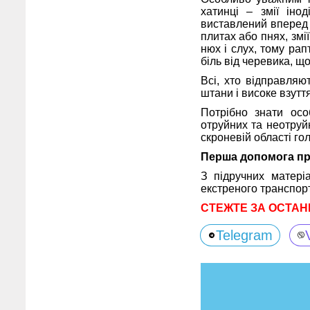
хатинці – змії іно
виставлений вперед ц
плитах або пнях, зм
нюх і слух, тому ра
біль від черевика, щ
Всі, хто відправляю
штани і високе взуття
Потрібно знати особ
отруйних та неотруй
скроневій області го
Перша допомога при
З підручних матері
екстреного транспорт
СТЕЖТЕ ЗА ОСТАН
Telegram