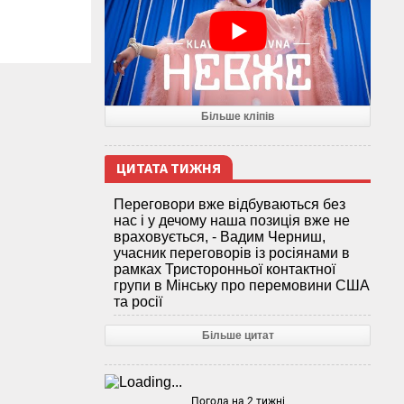
Більше кліпів
ЦИТАТА ТИЖНЯ
Переговори вже відбуваються без
нас і у дечому наша позиція вже не
враховується, - Вадим Черниш,
учасник переговорів із росіянами в
рамках Тристоронньої контактної
групи в Мінську про перемовини США
та росії
Більше цитат
Погода на 2 тижні