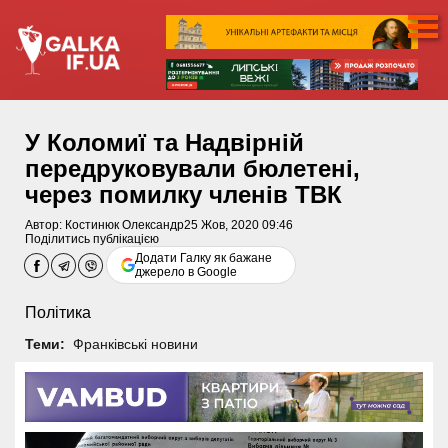
У Коломиї та Надвірній
передруковували бюлетені,
через помилку членів ТВК
Автор:
Костинюк Олександр
25 Жов, 2020 09:46
Поділитись публікацією
Додати Галку як бажане
джерело в Google
Політика
Теми:
Франківські новини