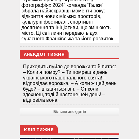
фотографіях 2024” команда “Галки”
зібрала найяскравіші моменти року:
відкриття нових міських просторів,
культурні фестивалі, спортивні
досягнення та ініціативи, що змінюють
місто. Ці світлини передають дух
сучасного Франківська та його розвиток.
АНЕКДОТ ТИЖНЯ
Приходить пуйло до ворожки та й питає:
– Коли я помру? – Ти помреш в день
українського національного свята! –
відповідає ворожка. – А коли ж цей день
буде? – цікавиться він. – От коли
здохнеш, тоді й настане цей день! –
відповіла вона.
Більше анекдотів
КЛІП ТИЖНЯ