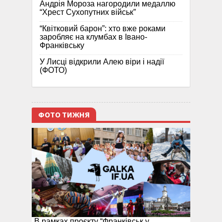
Андрія Мороза нагородили медаллю
“Хрест Сухопутних військ”
“Квітковий барон”: хто вже роками
заробляє на клумбах в Івано-
Франківську
У Лисці відкрили Алею віри і надії
(ФОТО)
ФОТО ТИЖНЯ
В рамках проєкту “Франківськ у