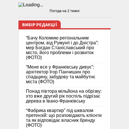
Погода на 2 тижні
ВИБІР РЕДАКЦІЇ
“Бачу Коломию регіональним
центром, від Румунії і до Дністра”:
мер Богдан Станіславський про
місто, його проблеми і розвиток
(ФОТО)
“Мене все у Франківську дивує”:
архітектор Ігор Панчишин про
спадщину, забудову та майбутнє
міста (ФОТО)
Понад півтора мільйона на обрізку:
хто вже другий рік поспіль підрізає
дерева в Івано-Франківську
“Фабрика квартир” під шквалом
претензій: що розповідають клієнти
та як відповідає власник бренду
(ФОТО)