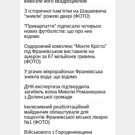
вивезли його квадроциклом
З історичної памʼятки на Шашкевича
“зникли” рожеві двері (ФОТО)
“Прикарпаття” підписало чотирьох
нових футболістів: що про них
відомо
Оздоровчий комплекс “Монте Крісто”
під Франківськом виставили на
аукціон за 67 мільйонів гривень
(ФОТО)
У різних мікрорайонах Франківська
зникла вода: що відомо
ДНК-експертиза підтвердила
загибель воїна Миколи Романишина
з Долинської громади
Інклюзивний реабілітаційний
майданчик облаштували для
пацієнтів Франківської міської лікарні
№1 (ФОТО)
Військового з Городенківщини