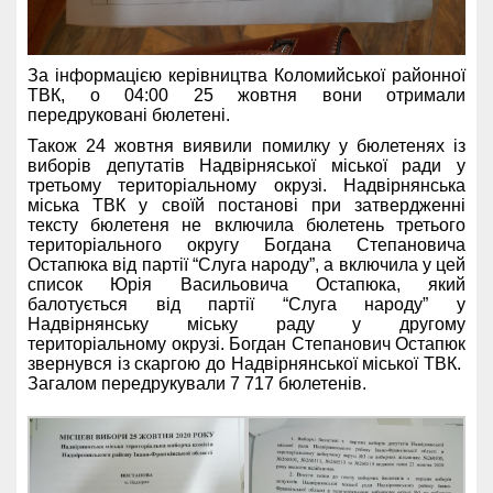
За інформацією керівництва Коломийської районної
ТВК, о 04:00 25 жовтня вони отримали
передруковані бюлетені.
Також 24 жовтня виявили помилку у бюлетенях із
виборів депутатів Надвірняської міської ради у
третьому територіальному окрузі. Надвірнянська
міська ТВК у своїй постанові при затвердженні
тексту бюлетеня не включила бюлетень третього
територіального округу Богдана Степановича
Остапюка від партії “Слуга народу”, а включила у цей
список Юрія Васильовича Остапюка, який
балотується від партії “Слуга народу” у
Надвірнянську міську раду у другому
територіальному окрузі. Богдан Степанович Остапюк
звернувся із скаргою до Надвірнянської міської ТВК.
Загалом передрукували 7 717 бюлетенів.