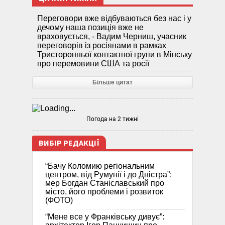
Переговори вже відбуваються без нас і у
дечому наша позиція вже не
враховується, - Вадим Черниш, учасник
переговорів із росіянами в рамках
Тристоронньої контактної групи в Мінську
про перемовини США та росії
Більше цитат
Погода на 2 тижні
ВИБІР РЕДАКЦІЇ
“Бачу Коломию регіональним
центром, від Румунії і до Дністра”:
мер Богдан Станіславський про
місто, його проблеми і розвиток
(ФОТО)
“Мене все у Франківську дивує”: