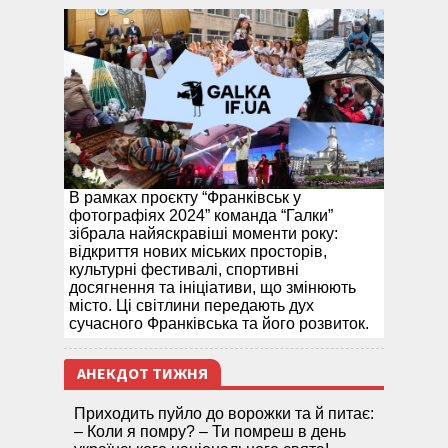
В рамках проєкту “Франківськ у
фотографіях 2024” команда “Галки”
зібрала найяскравіші моменти року:
відкриття нових міських просторів,
культурні фестивалі, спортивні
досягнення та ініціативи, що змінюють
місто. Ці світлини передають дух
сучасного Франківська та його розвиток.
АНЕКДОТ ТИЖНЯ
Приходить пуйло до ворожки та й питає:
– Коли я помру? – Ти помреш в день