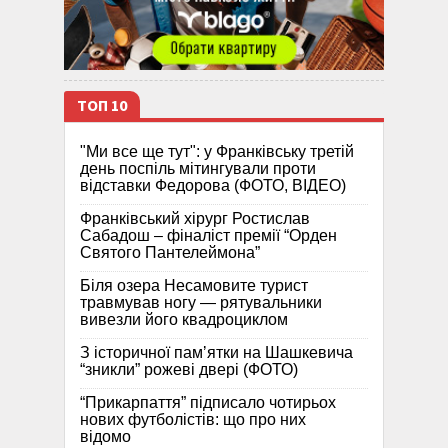
ТОП 10
"Ми все ще тут": у Франківську третій
день поспіль мітингували проти
відставки Федорова (ФОТО, ВІДЕО)
Франківський хірург Ростислав
Сабадош – фіналіст премії “Орден
Святого Пантелеймона”
Біля озера Несамовите турист
травмував ногу — рятувальники
вивезли його квадроциклом
З історичної памʼятки на Шашкевича
“зникли” рожеві двері (ФОТО)
“Прикарпаття” підписало чотирьох
нових футболістів: що про них
відомо