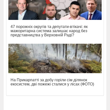
47 порожніх округів та депутати-втікачі: як
мажоритарна система залишає народ без
представництва у Верховній Раді?
На Прикарпатті за добу горіли сім ділянок
екосистем, дві пожежі сталися у лісах (ФОТО)