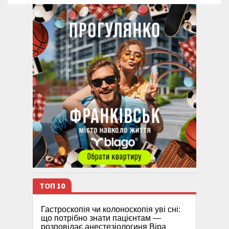
ТОП 10
Гастроскопія чи колоноскопія уві сні:
що потрібно знати пацієнтам —
розповідає анестезіологиня Віра