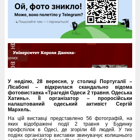
У неділю, 28 вересня, у столиці Португалії –
Лісабоні – відкрилася скандально відома
фотовиставка «Трагедія Одеси 2 травня. Одеська
Хатинь». Її організатор – проросійськи
налаштований одеський активіст Сергій
Мархель.
На цій виставці представлено 56 фотографій, на
яких відображені події 2 травня у Будинку
профспілок в Одесі, де згоріли 48 людей. У тих
подіях організатор виставки звинувачує колишнього