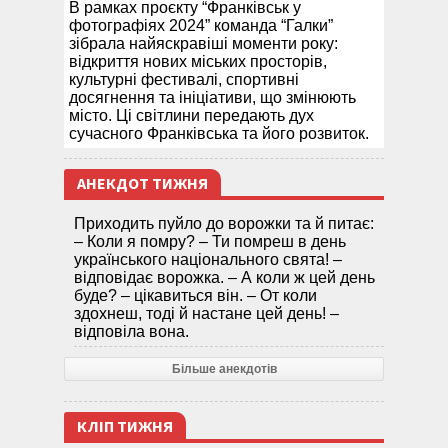
В рамках проєкту “Франківськ у
фотографіях 2024” команда “Галки”
зібрала найяскравіші моменти року:
відкриття нових міських просторів,
культурні фестивалі, спортивні
досягнення та ініціативи, що змінюють
місто. Ці світлини передають дух
сучасного Франківська та його розвиток.
АНЕКДОТ ТИЖНЯ
Приходить пуйло до ворожки та й питає:
– Коли я помру? – Ти помреш в день
українського національного свята! –
відповідає ворожка. – А коли ж цей день
буде? – цікавиться він. – От коли
здохнеш, тоді й настане цей день! –
відповіла вона.
Більше анекдотів
КЛІП ТИЖНЯ