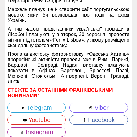
секретаря РНБО Андрія Парубія.
Мархель планує ще й створити сайт португальською
мовою, який би розповідав про події на сході
України.
А тим часом представники української громади в
Лісабоні планують у вівторок, 30 вересня, провести
мітинг під готелем «Fеnix Lisboa», у якому розміщено
скандальну фотовиставку.
Пропагандистську фотовиставку «Одеська Хатинь»
проросійські активісти провели вже в Римі, Парижі,
Варшаві і Белграді. Надалі виставку планують
показати в Афінах, Барселоні, Брюсселі, Празі,
Мюнхені, Стокгольмі, Антверпені, Вероні, Гранаді,
Льєжі.
СТЕЖТЕ ЗА ОСТАННІМИ ФРАНКІВСЬКИМИ
НОВИНАМИ:
Telegram
Viber
Youtube
Facebook
Instagram