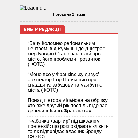
Погода на 2 тижні
ВИБІР РЕДАКЦІЇ
“Бачу Коломию регіональним
центром, від Румунії і до Дністра”:
мер Богдан Станіславський про
місто, його проблеми і розвиток
(ФОТО)
“Мене все у Франківську дивує”:
архітектор Ігор Панчишин про
спадщину, забудову та майбутнє
міста (ФОТО)
Понад півтора мільйона на обрізку:
хто вже другий рік поспіль підрізає
дерева в Івано-Франківську
“Фабрика квартир” під шквалом
претензій: що розповідають клієнти
та як відповідає власник бренду
(ФОТО)