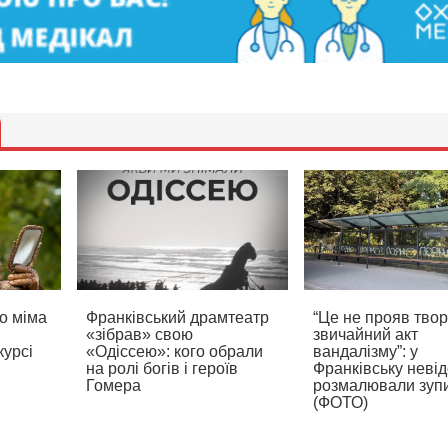
о міма
Франківський драмтеатр
“Це не прояв твор
«зібрав» свою
звичайний акт
урсі
«Одіссею»: кого обрали
вандалізму”: у
на ролі богів і героїв
Франківську невід
Гомера
розмалювали зуп
(ФОТО)