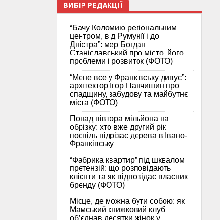
ВИБІР РЕДАКЦІЇ
“Бачу Коломию регіональним
центром, від Румунії і до
Дністра”: мер Богдан
Станіславський про місто, його
проблеми і розвиток (ФОТО)
“Мене все у Франківську дивує”:
архітектор Ігор Панчишин про
спадщину, забудову та майбутнє
міста (ФОТО)
Понад півтора мільйона на
обрізку: хто вже другий рік
поспіль підрізає дерева в Івано-
Франківську
“Фабрика квартир” під шквалом
претензій: що розповідають
клієнти та як відповідає власник
бренду (ФОТО)
Місце, де можна бути собою: як
Мамський книжковий клуб
об’єднав десятки жінок у