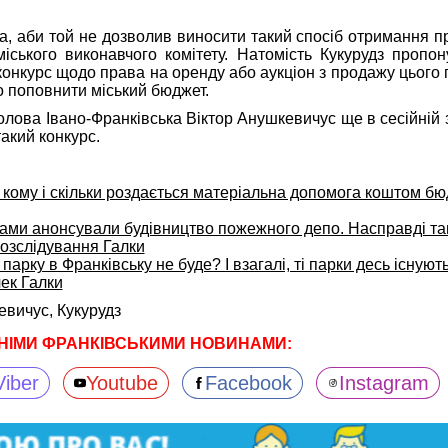
ра, аби той не дозволив виносити такий спосіб отримання 
іського виконавчого комітету. Натомість Кукурудз пропо
 конкурс щодо права на оренду або аукціон з продажу цього
о поповнити міський бюджет.
голова Івано-Франківська Віктор Анушкевичус ще в сесійній 
акий конкурс.
 кому і скільки роздається матеріальна допомога коштом бю
ками анонсували будівництво пожежного депо. Насправді та
розслідування Галки
парку в Франківську не буде? І взагалі, ті парки десь існуют
ек Галки
евичус,
Кукурудз
НІМИ ФРАНКІВСЬКИМИ НОВИНАМИ:
Viber
Youtube
Facebook
Instagram