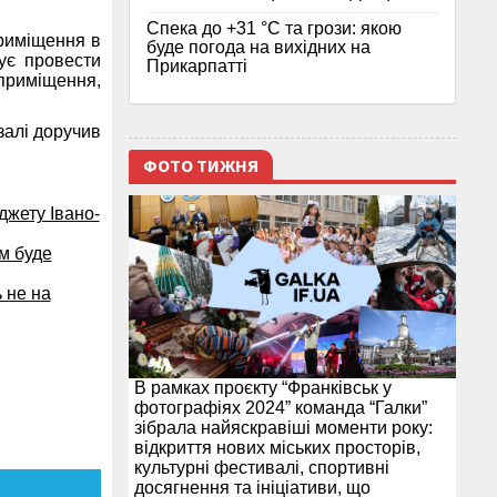
Спека до +31 °C та грози: якою
приміщення в
буде погода на вихідних на
нує провести
Прикарпатті
 приміщення,
залі доручив
ФОТО ТИЖНЯ
джету Івано-
м буде
ь не на
В рамках проєкту “Франківськ у
фотографіях 2024” команда “Галки”
зібрала найяскравіші моменти року:
відкриття нових міських просторів,
культурні фестивалі, спортивні
досягнення та ініціативи, що