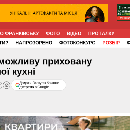
НО-ФРАНКІВСЬКУ
ФОТО
ВІДЕО
ПРО ГАЛКУ
ІТИ?
НАПРОЗОРЕНО
ФОТОКОНКУРС
РОЗБІР
и можливу приховану
ї кухні
Додати Галку як бажане
джерело в Google