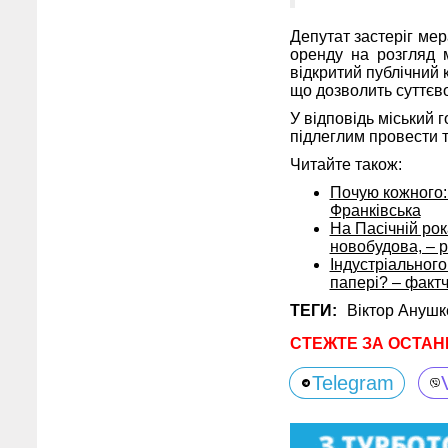
Депутат застеріг ме
оренду на розгляд м
відкритий публічний
що дозволить суттєв
У відповідь міський 
підлеглим провести т
Читайте також:
Почую кожного:
Франківська
На Пасічній ро
новобудова, – 
Індустріального 
папері? – фактч
ТЕГИ:
Віктор Анушк
СТЕЖТЕ ЗА ОСТАН
Telegram