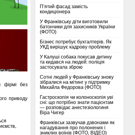
П'ятий фасад замість
кондиціонера
У Франківську діти виготовили
батончики для захисників України
(ФОТО)
Бізнес потребує бухгалтерів. Як
УКД вирішує кадрову проблему
У Калуші собака покусав дитину
та кидався на людей: поліція
застосувала зброю
Сотні людей у Франківську знову
зібралися на мітинг у підтримку
й фірмі без
Михайла Федорова (ФОТО)
Гастроскопія чи колоноскопія уві
ього приводу
сні: що потрібно знати пацієнтам
— розповідає анестезіологиня
Віра Чигер
ься
Франківськ зазвучав дзвонами як
иємств,
нагадування про полонених і
зниклих воїнів (ФОТО, ВІДЕО)