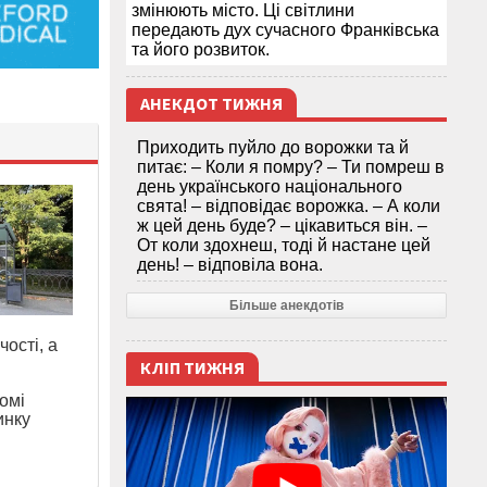
змінюють місто. Ці світлини
передають дух сучасного Франківська
та його розвиток.
АНЕКДОТ ТИЖНЯ
Приходить пуйло до ворожки та й
питає: – Коли я помру? – Ти помреш в
день українського національного
свята! – відповідає ворожка. – А коли
ж цей день буде? – цікавиться він. –
От коли здохнеш, тоді й настане цей
день! – відповіла вона.
Більше анекдотів
чості, а
КЛІП ТИЖНЯ
омі
инку