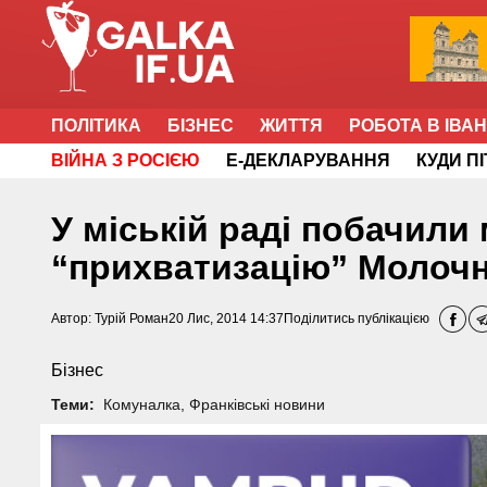
ПОЛІТИКА
БІЗНЕС
ЖИТТЯ
РОБОТА В ІВА
ВІЙНА З РОСІЄЮ
Е-ДЕКЛАРУВАННЯ
КУДИ П
У міській раді побачил
“прихватизацію” Молочно
Автор:
Турій Роман
20 Лис, 2014 14:37
Поділитись публікацією
Бізнес
Теми:
Комуналка
,
Франківські новини