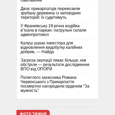
павільйони
Двоє прикарпатців перевозили
зрубану деревину із заповідних
територій: їх судитимуть
У Франківську 19-річна водійка
в’їхала в паркан: патрульні склали
адмінпротокол
Калуш шукає інвестора для
відновлення видобутку калійних
добрив, — Найда
Загроза окупації лякає більше, ніж
обстріли — результати дослідження
ВПО від ОПОРИ
Полеглого захисника Романа
Червінського з Прикарпаття
посмертно нагородили орденом “За
мужність”
ФОТО ТИЖНЯ