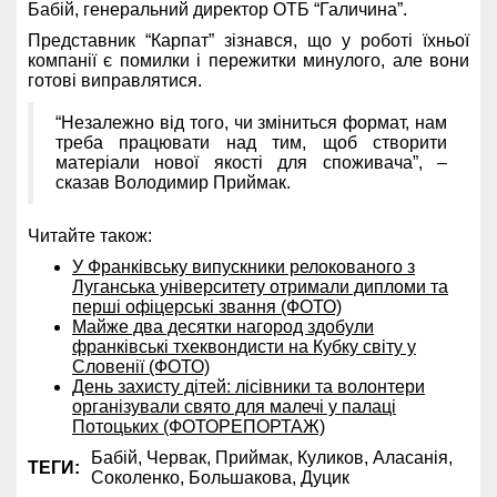
Бабій, генеральний директор ОТБ “Галичина”.
Представник “Карпат” зізнався, що у роботі їхньої
компанії є помилки і пережитки минулого, але вони
готові виправлятися.
“Незалежно від того, чи зміниться формат, нам
треба працювати над тим, щоб створити
матеріали нової якості для споживача”, –
сказав Володимир Приймак.
Читайте також:
У Франківську випускники релокованого з
Луганська університету отримали дипломи та
перші офіцерські звання (ФОТО)
Майже два десятки нагород здобули
франківські тхеквондисти на Кубку світу у
Словенії (ФОТО)
День захисту дітей: лісівники та волонтери
організували свято для малечі у палаці
Потоцьких (ФОТОРЕПОРТАЖ)
Бабій,
Червак,
Приймак,
Куликов,
Аласанія,
ТЕГИ:
Соколенко,
Большакова,
Дуцик