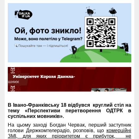
В Івано-Франківську 18 відбувся круглий стіл на
тему «Перспективи перетворення ОДТРК в
суспільних мовників».
На цьому заході Богдан Червак, перший заступник
голови Держкомтелерадіо, розповів, що
комерційні
ЗМІ, для яких пріоритетом є прибуток, не