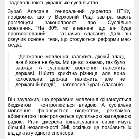
задовольняють українське суспільство.
Зураб Аласанія, генеральний директор НТКУ,
повідомив, що у Верховній Раді завтра мають
розглянути законопроект про Суспільне
мовлення. “На 80% ми впевнені, що він буде
проголосований”, – зазначив Аласанія. Далі він
озвучив основні тези, що стосуються реформи мас-
медіа.
“Державне мовлення належить діючій владі,
яка б вона не була. Ми це всі знаємо, так було
завжди. А суспільне мовлення належить
державі. Нібито крихітна різниця, але вона
колосальна: державі належить, але не
державній владі”, – наголосив Зураб Аласанія.
Він зауважив, що державне мовлення фінансується
бюджетом і контролюється владою. А суспільне
мовлення фінансується бюджетом, рекламою,
абонплатою і контролюється суспільною наглядовою
радою. Різні джерела фінансування сприятимуть
більшій незалежності ЗМІ, оскільки це позбавить їх
від диктату одного спонсора.