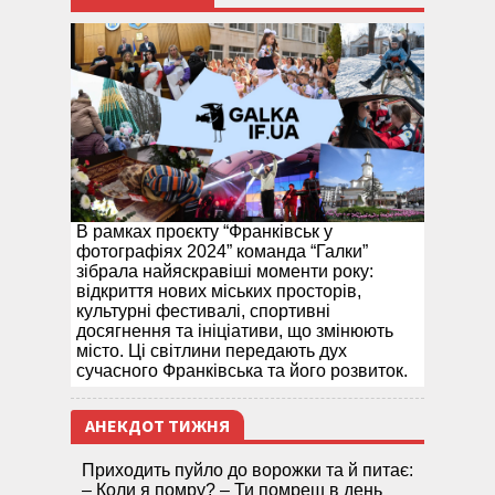
В рамках проєкту “Франківськ у
фотографіях 2024” команда “Галки”
зібрала найяскравіші моменти року:
відкриття нових міських просторів,
культурні фестивалі, спортивні
досягнення та ініціативи, що змінюють
місто. Ці світлини передають дух
сучасного Франківська та його розвиток.
АНЕКДОТ ТИЖНЯ
Приходить пуйло до ворожки та й питає:
– Коли я помру? – Ти помреш в день