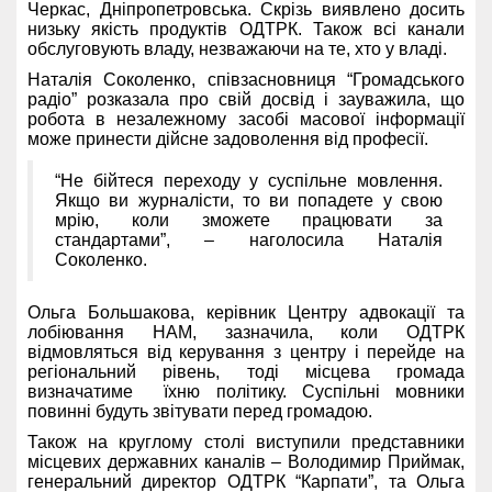
Черкас, Дніпропетровська. Скрізь виявлено досить
низьку якість продуктів ОДТРК. Також всі канали
обслуговують владу, незважаючи на те, хто у владі.
Наталія Соколенко, співзасновниця “Громадського
радіо” розказала про свій досвід і зауважила, що
робота в незалежному засобі масової інформації
може принести дійсне задоволення від професії.
“Не бійтеся переходу у суспільне мовлення.
Якщо ви журналісти, то ви попадете у свою
мрію, коли зможете працювати за
стандартами”, – наголосила Наталія
Соколенко.
Ольга Большакова, керівник Центру адвокації та
лобіювання НАМ, зазначила, коли ОДТРК
відмовляться від керування з центру і перейде на
регіональний рівень, тоді місцева громада
визначатиме їхню політику. Суспільні мовники
повинні будуть звітувати перед громадою.
Також на круглому столі виступили представники
місцевих державних каналів – Володимир Приймак,
генеральний директор ОДТРК “Карпати”, та Ольга