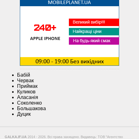
Бабій
Червак
Приймак
Куликов
Аласанія
Соколенко
Большакова
Дуцик
GALKA.IF.UA
2014 - 2026. Всі права захищено. Видавець: ТОВ "Агентство