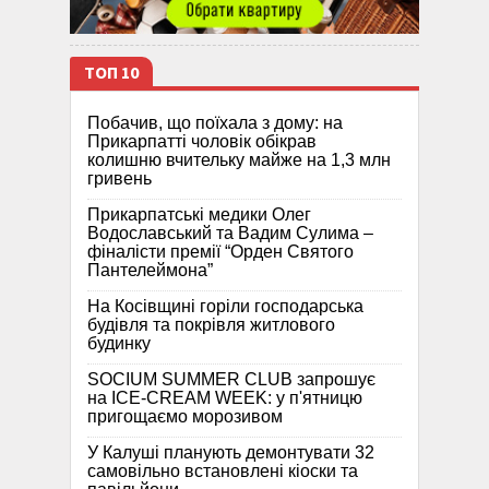
ТОП 10
Побачив, що поїхала з дому: на
Прикарпатті чоловік обікрав
колишню вчительку майже на 1,3 млн
гривень
Прикарпатські медики Олег
Водославський та Вадим Сулима –
фіналісти премії “Орден Святого
Пантелеймона”
На Косівщині горіли господарська
будівля та покрівля житлового
будинку
SOCIUM SUMMER CLUB запрошує
на ICE-CREAM WEEK: у п'ятницю
пригощаємо морозивом
У Калуші планують демонтувати 32
самовільно встановлені кіоски та