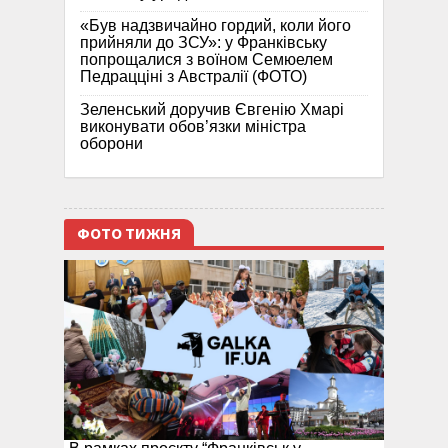
«Був надзвичайно гордий, коли його
прийняли до ЗСУ»: у Франківську
попрощалися з воїном Семюелем
Педрацціні з Австралії (ФОТО)
Зеленський доручив Євгенію Хмарі
виконувати обов’язки міністра
оборони
ФОТО ТИЖНЯ