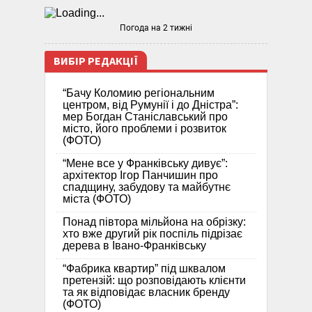
Погода на 2 тижні
ВИБІР РЕДАКЦІЇ
“Бачу Коломию регіональним
центром, від Румунії і до Дністра”:
мер Богдан Станіславський про
місто, його проблеми і розвиток
(ФОТО)
“Мене все у Франківську дивує”:
архітектор Ігор Панчишин про
спадщину, забудову та майбутнє
міста (ФОТО)
Понад півтора мільйона на обрізку:
хто вже другий рік поспіль підрізає
дерева в Івано-Франківську
“Фабрика квартир” під шквалом
претензій: що розповідають клієнти
та як відповідає власник бренду
(ФОТО)