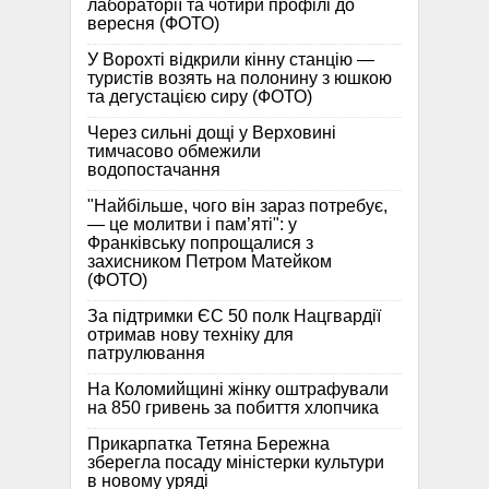
лабораторії та чотири профілі до
вересня (ФОТО)
У Ворохті відкрили кінну станцію —
туристів возять на полонину з юшкою
та дегустацією сиру (ФОТО)
Через сильні дощі у Верховині
тимчасово обмежили
водопостачання
"Найбільше, чого він зараз потребує,
— це молитви і пам’яті": у
Франківську попрощалися з
захисником Петром Матейком
(ФОТО)
За підтримки ЄС 50 полк Нацгвардії
отримав нову техніку для
патрулювання
На Коломийщині жінку оштрафували
на 850 гривень за побиття хлопчика
Прикарпатка Тетяна Бережна
зберегла посаду міністерки культури
в новому уряді