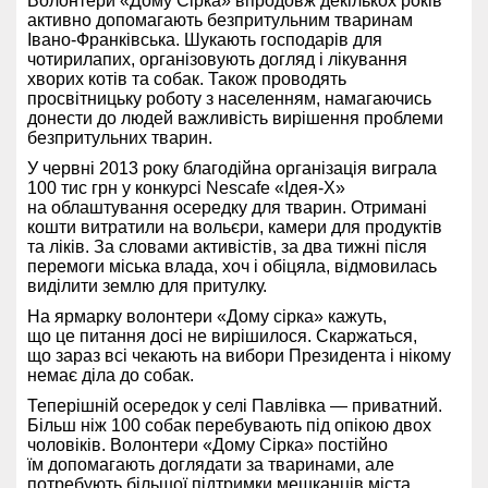
Волонтери «Дому Сірка» впродовж декількох років
активно допомагають безпритульним тваринам
Івано-Франківська. Шукають господарів для
чотирилапих, організовують догляд і лікування
хворих котів та собак. Також проводять
просвітницьку роботу з населенням, намагаючись
донести до людей важливість вирішення проблеми
безпритульних тварин.
У червні 2013 року благодійна організація виграла
100 тис грн у конкурсі Nescafe «Ідея-X»
на облаштування осередку для тварин. Отримані
кошти витратили на вольєри, камери для продуктів
та ліків. За словами активістів, за два тижні після
перемоги міська влада, хоч і обіцяла, відмовилась
виділити землю для притулку.
На ярмарку волонтери «Дому сірка» кажуть,
що це питання досі не вирішилося. Скаржаться,
що зараз всі чекають на вибори Президента і нікому
немає діла до собак.
Теперішній осередок у селі Павлівка — приватний.
Більш ніж 100 собак перебувають під опікою двох
чоловіків. Волонтери «Дому Сірка» постійно
їм допомагають доглядати за тваринами, але
потребують більшої підтримки мешканців міста.