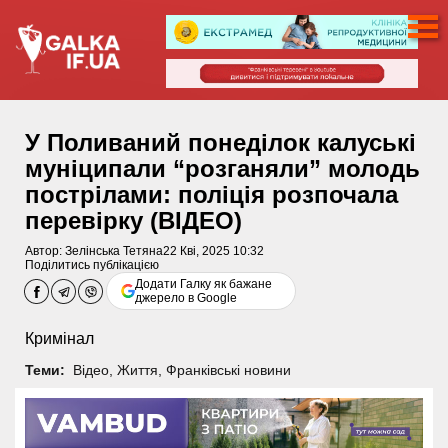
У Поливаний понеділок калуські
муніципали “розганяли” молодь
пострілами: поліція розпочала
перевірку (ВІДЕО)
Автор:
Зелінська Тетяна
22 Кві, 2025 10:32
Поділитись публікацією
Додати Галку як бажане
джерело в Google
Кримінал
Теми:
Відео
,
Життя
,
Франківські новини