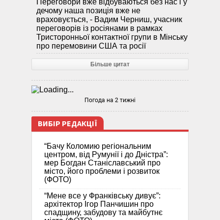
Переговори вже відбуваються без нас і у
дечому наша позиція вже не
враховується, - Вадим Черниш, учасник
переговорів із росіянами в рамках
Тристоронньої контактної групи в Мінську
про перемовини США та росії
Більше цитат
Погода на 2 тижні
ВИБІР РЕДАКЦІЇ
“Бачу Коломию регіональним
центром, від Румунії і до Дністра”:
мер Богдан Станіславський про
місто, його проблеми і розвиток
(ФОТО)
“Мене все у Франківську дивує”:
архітектор Ігор Панчишин про
спадщину, забудову та майбутнє