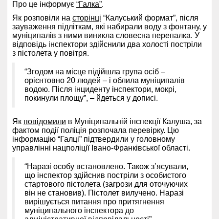
Про це інформує
“Галка”
.
Як розповіли на
сторінці
“Калуський формат”, після
зауваження підліткам, які набирали воду з фонтану, у
муніципалів з ними виникла словесна перепалка. У
відповідь інспектори здійснили два холості постріли
з пістолета у повітря.
“Згодом на місце підійшла група осіб –
орієнтовно 20 людей – і облила муніципалів
водою. Після інциденту інспектори, мокрі,
покинули площу”, – йдеться у дописі.
Як
повідомили
в Муніципальній інспекції Калуша, за
фактом події поліція розпочала перевірку. Цю
інформацію “Галці” підтвердили у головному
управлінні нацполіції Івано-Франківської області.
“Наразі особу встановлено. Також зʼясували,
що інспектор здійснив постріли з особистого
стартового пістолета (загрози для оточуючих
він не становив). Пістолет вилучено. Наразі
вирішується питання про притягнення
муніципального інспектора до