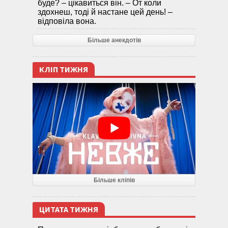
буде? – цікавиться він. – От коли
здохнеш, тоді й настане цей день! –
відповіла вона.
Більше анекдотів
КЛІП ТИЖНЯ
Більше кліпів
ЦИТАТА ТИЖНЯ