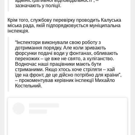
адміністративної відповідальності”, –
зазначають у поліції.
Крім того, службову перевірку проводить Калуська
міська рада, якій підпорядковується муніципальна
інспекція.
“Інспектори виконували свою роботу з
дотримання порядку. Але коли зривають
форсунки подачі води у фонтанах, обливають
перехожих – це вже не свято, а хуліганство.
Водночас наші працівники мають бути
стриманими. Якщо хтось хоче стріляти – хай
їде на фронт, де це дійсно потрібно для країни”,
– прокоментував керівник інспекції Михайло
Костельний.