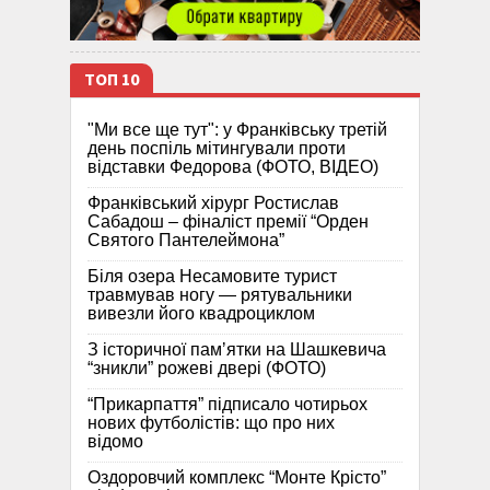
ТОП 10
"Ми все ще тут": у Франківську третій
день поспіль мітингували проти
відставки Федорова (ФОТО, ВІДЕО)
Франківський хірург Ростислав
Сабадош – фіналіст премії “Орден
Святого Пантелеймона”
Біля озера Несамовите турист
травмував ногу — рятувальники
вивезли його квадроциклом
З історичної памʼятки на Шашкевича
“зникли” рожеві двері (ФОТО)
“Прикарпаття” підписало чотирьох
нових футболістів: що про них
відомо
Оздоровчий комплекс “Монте Крісто”