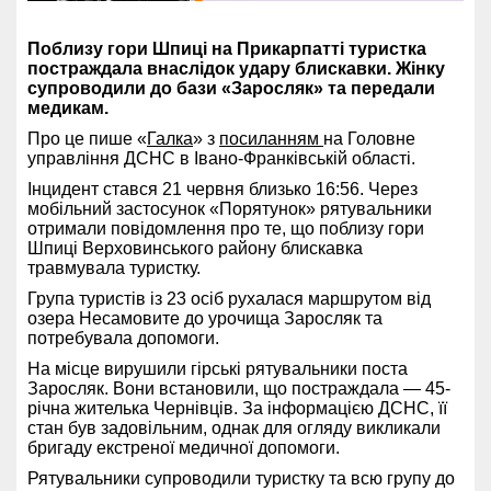
Поблизу гори Шпиці на Прикарпатті туристка
постраждала внаслідок удару блискавки. Жінку
супроводили до бази «Заросляк» та передали
медикам.
Про це пише «
Галка
» з
посиланням
на Головне
управління ДСНС в Івано-Франківській області.
Інцидент стався 21 червня близько 16:56. Через
мобільний застосунок «Порятунок» рятувальники
отримали повідомлення про те, що поблизу гори
Шпиці Верховинського району блискавка
травмувала туристку.
Група туристів із 23 осіб рухалася маршрутом від
озера Несамовите до урочища Заросляк та
потребувала допомоги.
На місце вирушили гірські рятувальники поста
Заросляк. Вони встановили, що постраждала — 45-
річна жителька Чернівців. За інформацією ДСНС, її
стан був задовільним, однак для огляду викликали
бригаду екстреної медичної допомоги.
Рятувальники супроводили туристку та всю групу до