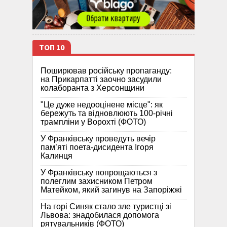
ТОП 10
Поширював російську пропаганду:
на Прикарпатті заочно засудили
колаборанта з Херсонщини
"Це дуже недооцінене місце": як
бережуть та відновлюють 100-річні
трампліни у Ворохті (ФОТО)
У Франківську проведуть вечір
пам’яті поета-дисидента Ігоря
Калинця
У Франківську попрощаються з
полеглим захисником Петром
Матейком, який загинув на Запоріжжі
На горі Синяк стало зле туристці зі
Львова: знадобилася допомога
рятувальників (ФОТО)