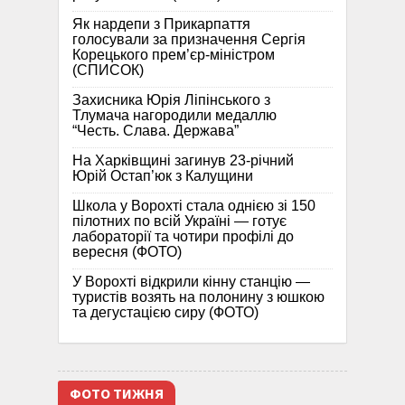
Як нардепи з Прикарпаття
голосували за призначення Сергія
Корецького прем’єр-міністром
(СПИСОК)
Захисника Юрія Ліпінського з
Тлумача нагородили медаллю
“Честь. Слава. Держава”
На Харківщині загинув 23-річний
Юрій Остап’юк з Калущини
Школа у Ворохті стала однією зі 150
пілотних по всій Україні — готує
лабораторії та чотири профілі до
вересня (ФОТО)
У Ворохті відкрили кінну станцію —
туристів возять на полонину з юшкою
та дегустацією сиру (ФОТО)
ФОТО ТИЖНЯ