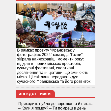
В рамках проєкту “Франківськ у
фотографіях 2024” команда “Галки”
зібрала найяскравіші моменти року:
відкриття нових міських просторів,
культурні фестивалі, спортивні
досягнення та ініціативи, що змінюють
місто. Ці світлини передають дух
сучасного Франківська та його розвиток.
АНЕКДОТ ТИЖНЯ
Приходить пуйло до ворожки та й питає:
– Коли я помру? – Ти помреш в день