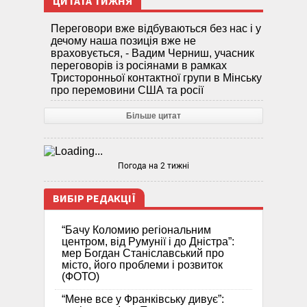
ЦИТАТА ТИЖНЯ
Переговори вже відбуваються без нас і у
дечому наша позиція вже не
враховується, - Вадим Черниш, учасник
переговорів із росіянами в рамках
Тристоронньої контактної групи в Мінську
про перемовини США та росії
Більше цитат
Погода на 2 тижні
ВИБІР РЕДАКЦІЇ
“Бачу Коломию регіональним
центром, від Румунії і до Дністра”:
мер Богдан Станіславський про
місто, його проблеми і розвиток
(ФОТО)
“Мене все у Франківську дивує”: