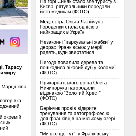
На горі Синяк стало зле туристу з
Києва: рятувальники передали
його медикам (ФОТО)
Медсестра Ольга Ласійчук з
Городенки стала однією з
найкращих в Україні
Незаконні “паркувальні жабки” у
дворах Франківська: у мерії
радять, куди звертатися
Негода повалила дерева та
і, Тарасу
пошкодила віковий дуб у Коломиї
(ФОТО)
димиру
Прикарпатського воїна Олега
 Марцінківа.
Ничипорука нагородили
відзнакою “Золотий Хрест”
(ФОТО)
ілогорівка
ороджений
Берінчик провів відкрите
тренування та автограф-сесію
й окремій
для франківців на міському озері
исник
(ФОТО)
ений
"Ми все ще тут": у Франківську