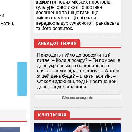
відкриття нових міських просторів,
культурні фестивалі, спортивні
досягнення та ініціативи, що
ни
змінюють місто. Ці світлини
передають дух сучасного Франківська
Ратич,
та його розвиток.
АНЕКДОТ ТИЖНЯ
Приходить пуйло до ворожки та й
питає: – Коли я помру? – Ти помреш в
день українського національного
свята! – відповідає ворожка. – А коли
ж цей день буде? – цікавиться він. –
От коли здохнеш, тоді й настане цей
день! – відповіла вона.
Більше анекдотів
КЛІП ТИЖНЯ