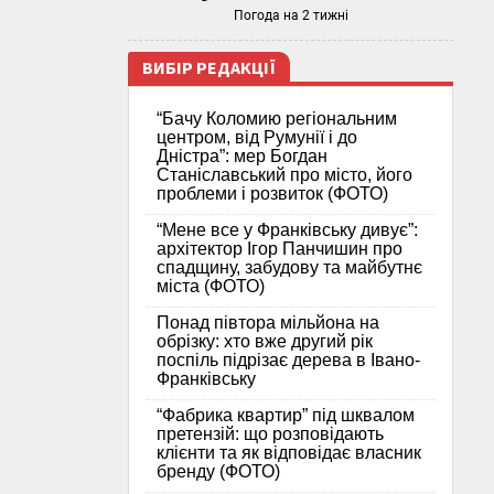
Погода на 2 тижні
ВИБІР РЕДАКЦІЇ
“Бачу Коломию регіональним
центром, від Румунії і до
Дністра”: мер Богдан
Станіславський про місто, його
проблеми і розвиток (ФОТО)
“Мене все у Франківську дивує”:
архітектор Ігор Панчишин про
спадщину, забудову та майбутнє
міста (ФОТО)
Понад півтора мільйона на
обрізку: хто вже другий рік
поспіль підрізає дерева в Івано-
Франківську
“Фабрика квартир” під шквалом
претензій: що розповідають
клієнти та як відповідає власник
бренду (ФОТО)