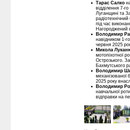
Тарас Салко
на
відділення 7-го
Луганщині та З
радіотехнічний 
під час виконан
Нагороджений ор
Володимир Р
навідником 1-го
червня 2025 рок
Микола Лукан
мотопіхотної ро
Острозького. За
Бахмутського ра
Володимир Ш
механізованої 
2025 року внасл
Володимир Ро
навчальної роти
відправки на пе