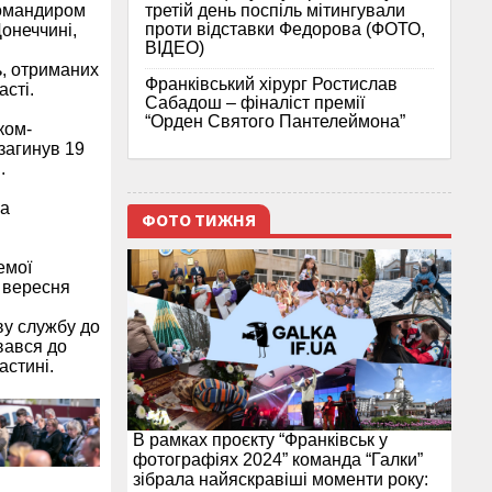
третій день поспіль мітингували
командиром
проти відставки Федорова (ФОТО,
онеччині,
ВІДЕО)
ь, отриманих
Франківський хірург Ростислав
сті.
Сабадош – фіналіст премії
“Орден Святого Пантелеймона”
ком-
загинув 19
.
на
ФОТО ТИЖНЯ
емої
 вересня
ву службу до
вався до
астині.
В рамках проєкту “Франківськ у
фотографіях 2024” команда “Галки”
зібрала найяскравіші моменти року: