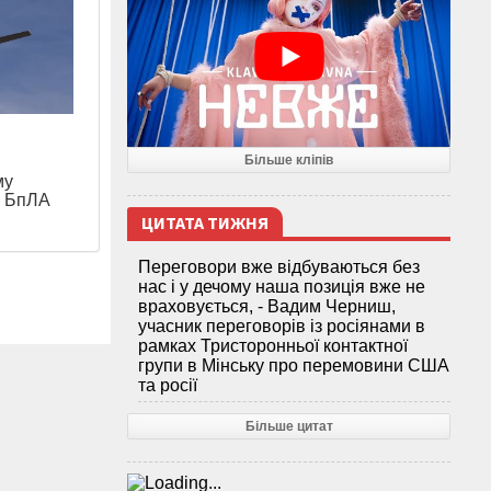
я
Більше кліпів
му
и БпЛА
ЦИТАТА ТИЖНЯ
Переговори вже відбуваються без
нас і у дечому наша позиція вже не
враховується, - Вадим Черниш,
учасник переговорів із росіянами в
рамках Тристоронньої контактної
групи в Мінську про перемовини США
та росії
Більше цитат