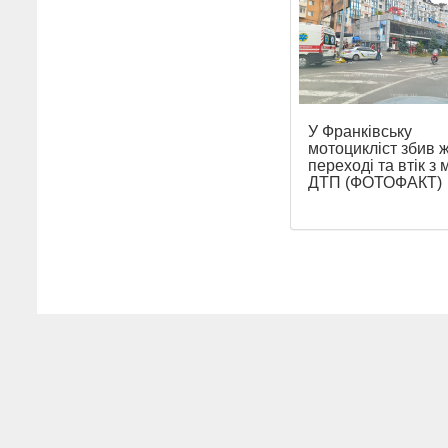
У Франківську
мотоцикліст збив ж
переході та втік з 
ДТП (ФОТОФАКТ)