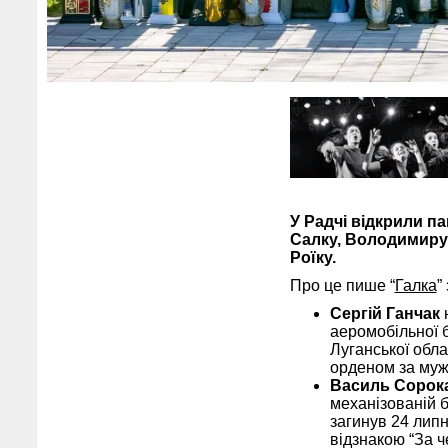
У Радчі відкрили п
Салку, Володимиру
Роїку.
Про це пише “
Галка
”
Сергій Ганчак
н
аеромобільної б
Луганської обла
орденом за мужн
Василь Сорок
механізованій б
загинув 24 липн
відзнакою “За че