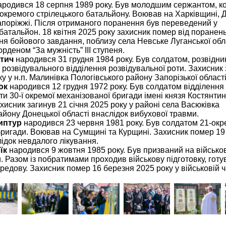
родився 18 серпня 1989 року. Був молодшим сержантом, 
 окремого стрілецького батальйону. Воював на Харківщині, Д
апоріжжі. Після отриманого поранення був переведений у
батальйон. 18 квітня 2025 року захисник помер від поранен
ня бойового завдання, поблизу села Невське Луганської обла
деном “За мужність” III ступеня.
атич
народився 31 грудня 1984 року. Був солдатом, розвідни
 розвідувального відділення розвідувальної роти. Захисник 
у у н.п. Малинівка Пологівського району Запорізької області
юк
народився 12 грудня 1972 року. Був солдатом відділення
ти 30-ї окремої механізованої бригади імені князя Костянти
хисник загинув 21 січня 2025 року у районі села Васюківка
йону Донецької області внаслідок вибухової травми.
иптур
народився 23 червня 1981 року. Був солдатом 21-окр
бригади. Воював на Сумщині та Курщині. Захисник помер 19
ідок невдалого лікування.
їк
народився 9 жовтня 1985 року. Був призваний на військо
. Разом із побратимами проходив військову підготовку, готу
редову. Захисник помер 16 березня 2025 року у військовій ч