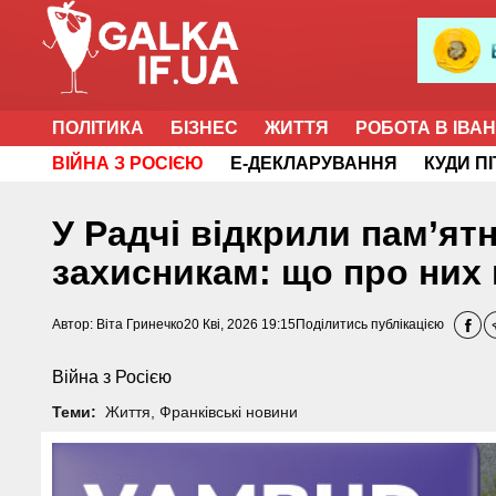
ПОЛІТИКА
БІЗНЕС
ЖИТТЯ
РОБОТА В ІВА
ВІЙНА З РОСІЄЮ
Е-ДЕКЛАРУВАННЯ
КУДИ П
У Радчі відкрили пам’ят
захисникам: що про них
Автор:
Віта Гринечко
20 Кві, 2026 19:15
Поділитись публікацією
Війна з Росією
Теми:
Життя
,
Франківські новини