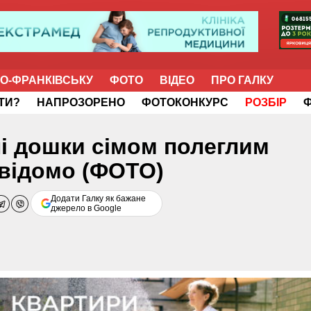
НО-ФРАНКІВСЬКУ
ФОТО
ВІДЕО
ПРО ГАЛКУ
ІТИ?
НАПРОЗОРЕНО
ФОТОКОНКУРС
РОЗБІР
ні дошки сімом полеглим
 відомо (ФОТО)
Додати Галку як бажане
джерело в Google