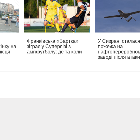
Франківська «Бартка»
У Сизрані сталас
інку на
зіграє у Суперлізі з
пожежа на
місця
ампфутболу: де та коли
нафтопереробно
заводі після атак