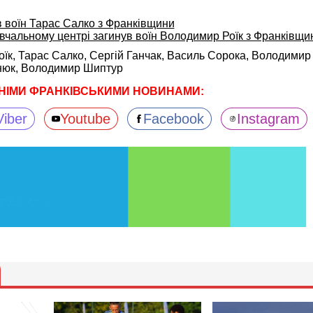
в воїн Тарас Салко з Франківщини
вчальному центрі загинув воїн Володимир Роїк з Франківщи
оїк,
Тарас Салко,
Сергій Ганчак,
Василь Сорока,
Володимир 
нюк,
Володимир Шиптур
НІМИ ФРАНКІВСЬКИМИ НОВИНАМИ:
Viber
Youtube
Facebook
Instagram