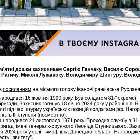
ам’ятні дошки захисникам Сергію Ганчаку, Василю Сороц
 Ратичу, Миколі Луканюку, Володимиру Шиптуру, Воло
 з
посиланням
на міського голову Івано-Франківська Руслана
ародився 16 жовтня 1990 року. Був солдатом 81-ї окремої
ригади. Захисник загинув 18 січня 2024 року у районі н.п. Б
сті під час штурму українських позицій солдатами рф. Наг
ість III ступеня (посмертно).
а
народився 21 листопада 1971 року. Проходив службу в 31-
ригаді імені генерал-хорунжого Леоніда Ступницького. Зах
я 2024 року у селі Тимофіївка Донецької області. Нагородж
сть і звитягу”.