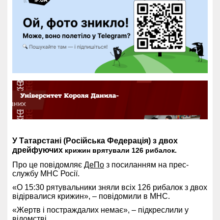
У Татарстані (Російська Федерація) з двох
дрейфуючих
крижин
врятували 126 рибалок.
Про це повідомляє
ДеПо
з посиланням на прес-
службу МНС Росії.
«О 15:30 рятувальники зняли всіх 126 рибалок з двох
відірвалися крижин», – повідомили в МНС.
«Жертв і постраждалих немає», – підкреслили у
відомстві.