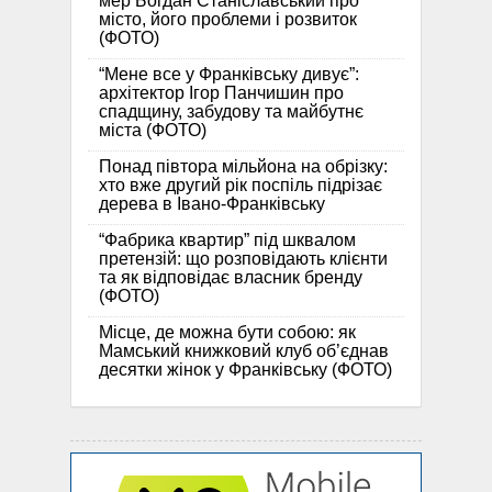
мер Богдан Станіславський про
місто, його проблеми і розвиток
(ФОТО)
“Мене все у Франківську дивує”:
архітектор Ігор Панчишин про
спадщину, забудову та майбутнє
міста (ФОТО)
Понад півтора мільйона на обрізку:
хто вже другий рік поспіль підрізає
дерева в Івано-Франківську
“Фабрика квартир” під шквалом
претензій: що розповідають клієнти
та як відповідає власник бренду
(ФОТО)
Місце, де можна бути собою: як
Мамський книжковий клуб об’єднав
десятки жінок у Франківську (ФОТО)