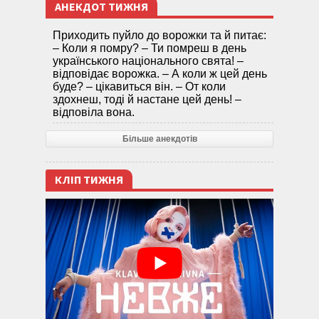
АНЕКДОТ ТИЖНЯ
Приходить пуйло до ворожки та й питає:
– Коли я помру? – Ти помреш в день
українського національного свята! –
відповідає ворожка. – А коли ж цей день
буде? – цікавиться він. – От коли
здохнеш, тоді й настане цей день! –
відповіла вона.
Більше анекдотів
КЛІП ТИЖНЯ