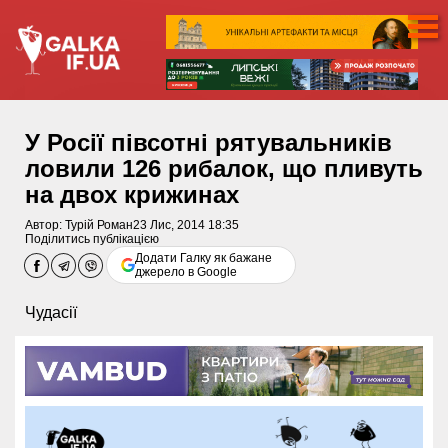
У Росії півсотні рятувальників
ловили 126 рибалок, що пливуть
на двох крижинах
Автор:
Турій Роман
23 Лис, 2014 18:35
Поділитись публікацією
Додати Галку як бажане
джерело в Google
Чудасії