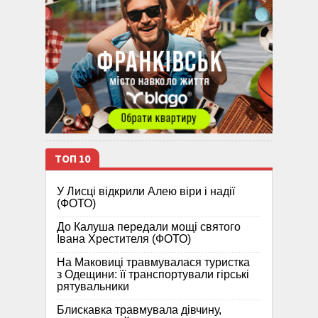
ТОП 10
У Лисці відкрили Алею віри і надії
(ФОТО)
До Калуша передали мощі святого
Івана Хрестителя (ФОТО)
На Маковиці травмувалася туристка
з Одещини: її транспортували гірські
рятувальники
Блискавка травмувала дівчину,