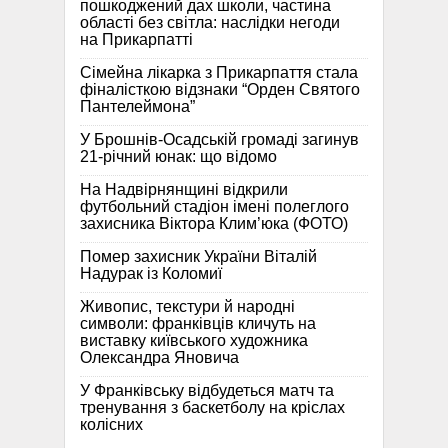
пошкоджений дах школи, частина
області без світла: наслідки негоди
на Прикарпатті
Сімейна лікарка з Прикарпаття стала
фіналісткою відзнаки “Орден Святого
Пантелеймона”
У Брошнів-Осадській громаді загинув
21-річний юнак: що відомо
На Надвірнянщині відкрили
футбольний стадіон імені полеглого
захисника Віктора Клим’юка (ФОТО)
Помер захисник України Віталій
Надурак із Коломиї
Живопис, текстури й народні
символи: франківців кличуть на
виставку київського художника
Олександра Яновича
У Франківську відбудеться матч та
тренування з баскетболу на кріслах
колісних