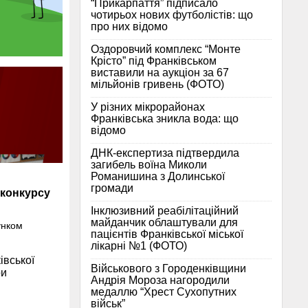
“Прикарпаття” підписало
чотирьох нових футболістів: що
про них відомо
Оздоровчий комплекс “Монте
Крісто” під Франківськом
виставили на аукціон за 67
мільйонів гривень (ФОТО)
У різних мікрорайонах
Франківська зникла вода: що
відомо
ДНК-експертиза підтвердила
загибель воїна Миколи
Романишина з Долинської
громади
 конкурсу
Інклюзивний реабілітаційний
майданчик облаштували для
унком
пацієнтів Франківської міської
лікарні №1 (ФОТО)
івської
Військового з Городенківщини
ри
Андрія Мороза нагородили
медаллю “Хрест Сухопутних
військ”