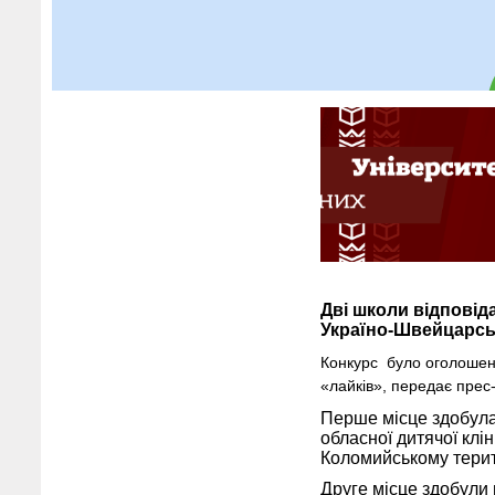
Дві школи відповід
Україно-Швейцарськ
Конкурс було оголошено
«лайків»,
передає прес
Перше місце здобула
обласної дитячої клін
Коломийському терит
Друге місце здобули 