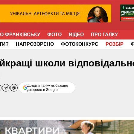
НО-ФРАНКІВСЬКУ
ФОТО
ВІДЕО
ПРО ГАЛКУ
ІТИ?
НАПРОЗОРЕНО
ФОТОКОНКУРС
РОЗБІР
йкращі школи відповідальн
я
Додати Галку як бажане
джерело в Google