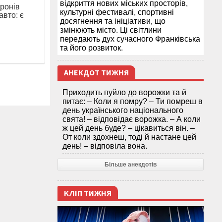
відкриття нових міських просторів,
дронів
культурні фестивалі, спортивні
авто: є
досягнення та ініціативи, що
змінюють місто. Ці світлини
передають дух сучасного Франківська
та його розвиток.
АНЕКДОТ ТИЖНЯ
Приходить пуйло до ворожки та й
питає: – Коли я помру? – Ти помреш в
день українського національного
свята! – відповідає ворожка. – А коли
ж цей день буде? – цікавиться він. –
От коли здохнеш, тоді й настане цей
день! – відповіла вона.
Більше анекдотів
КЛІП ТИЖНЯ