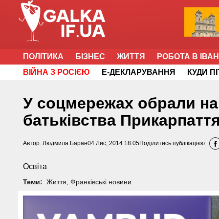
ПОЛІТИКА
БІЗНЕС
ЖИТТЯ
РОБОТА В ІВА
ВІЙНА З РОСІЄЮ
Е-ДЕКЛАРУВАННЯ
КУДИ П
У соцмережах обрали на
батьківства Прикарпатт
Автор:
Людмила Баран
04 Лис, 2014 18:05
Поділитись публікацією
Освіта
Теми:
Життя
,
Франківські новини