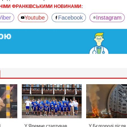
НІМИ ФРАНКІВСЬКИМИ НОВИНАМИ:
Viber
Youtube
Facebook
Instagram
ї
У Яремче стартував
У Бєлгороді після