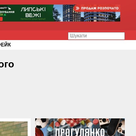
ФЕЙК
ого