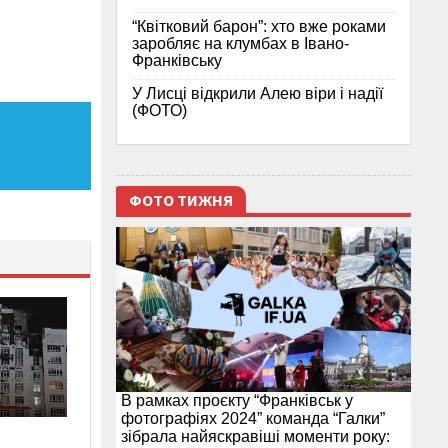
“Квітковий барон”: хто вже роками
заробляє на клумбах в Івано-
Франківську
У Лисці відкрили Алею віри і надії
(ФОТО)
ФОТО ТИЖНЯ
В рамках проєкту “Франківськ у
фотографіях 2024” команда “Галки”
зібрала найяскравіші моменти року: