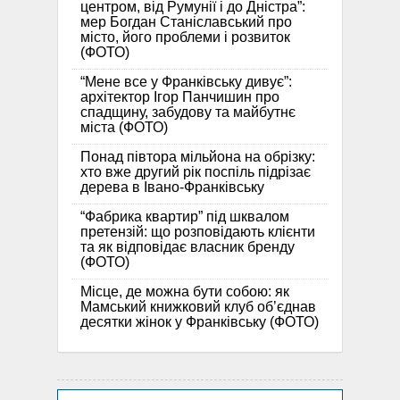
центром, від Румунії і до Дністра”:
мер Богдан Станіславський про
місто, його проблеми і розвиток
(ФОТО)
“Мене все у Франківську дивує”:
архітектор Ігор Панчишин про
спадщину, забудову та майбутнє
міста (ФОТО)
Понад півтора мільйона на обрізку:
хто вже другий рік поспіль підрізає
дерева в Івано-Франківську
“Фабрика квартир” під шквалом
претензій: що розповідають клієнти
та як відповідає власник бренду
(ФОТО)
Місце, де можна бути собою: як
Мамський книжковий клуб об’єднав
десятки жінок у Франківську (ФОТО)