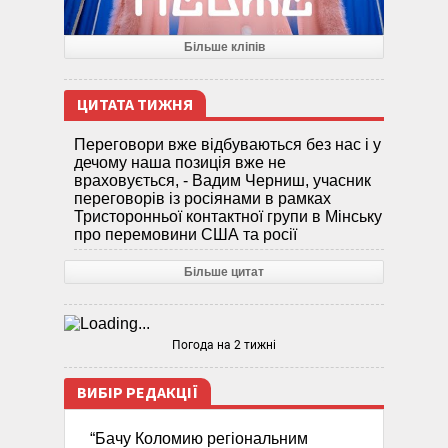
Більше кліпів
ЦИТАТА ТИЖНЯ
Переговори вже відбуваються без нас і у
дечому наша позиція вже не
враховується, - Вадим Черниш, учасник
переговорів із росіянами в рамках
Тристоронньої контактної групи в Мінську
про перемовини США та росії
Більше цитат
Погода на 2 тижні
ВИБІР РЕДАКЦІЇ
“Бачу Коломию регіональним