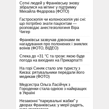
Сотні людей у Франківську знову
зібралися на мітинг у підтримку
Михайла Федорова (ФОТО)
Гастроскопія чи колоноскопія уві сні:
що потрібно знати пацієнтам —
розповідає анестезіологиня Віра
Чигер
Франківськ зазвучав дзвонами як
нагадування про полонених і зниклих
воїнів (ФОТО, ВІДЕО)
Спека до +31 °C та грози: якою буде
погода на вихідних на Прикарпатті
На горі Синяк стало зле туристу з
Києва: рятувальники передали його
медикам (ФОТО)
Медсестра Ольга Ласійчук з
Городенки стала однією з найкращих
в Україні
Незаконні “паркувальні жабки” у
дворах Франківська: у мерії радять,