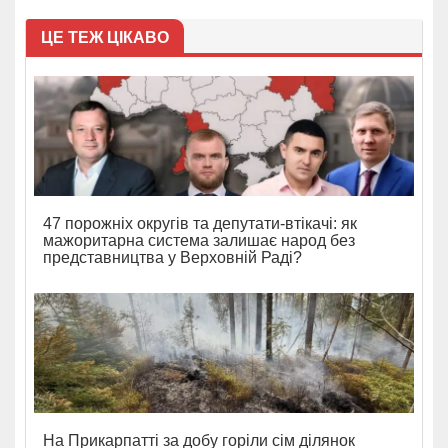
ЦЕ ТЕЖ ЦІКАВО
47 порожніх округів та депутати-втікачі: як
мажоритарна система залишає народ без
представництва у Верховній Раді?
На Прикарпатті за добу горіли сім ділянок