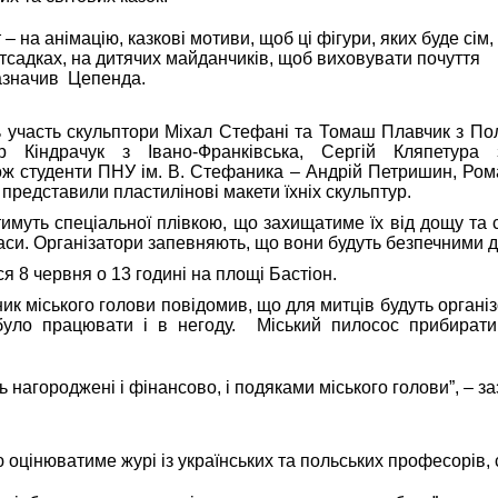
– на анімацію, казкові мотиви, щоб ці фігури, яких буде сім,
тсадках, на дитячих майданчиків, щоб виховувати почуття
зазначив Цепенда.
ь участь скульптори Міхал Стефані та Томаш Плавчик з По
р Кіндрачук з Івано-Франківська, Сергій Кляпетура
кож студенти ПНУ ім. В. Стефаника – Андрій Петришин, Ром
представили пластилінові макети їхніх скульптур.
муть спеціальної плівкою, що захищатиме їх від дощу та сн
аси. Організатори запевняють, що вони будуть безпечними д
я 8 червня о 13 годині на площі Бастіон.
ник міського голови повідомив, що для митців будуть організ
було працювати і в негоду. Міський пилосос прибират
 нагороджені і фінансово, і подяками міського голови”, – з
оцінюватиме журі із українських та польських професорів, 