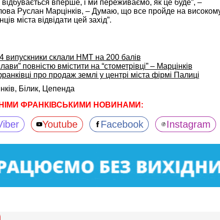
 відбувається вперше, і ми переживаємо, як це буде”, –
ова Руслан Марцінків, – Думаю, що все пройде на високому 
в міста відвідати цей захід”.
64 випускники склали НМТ на 200 балів
ави” повністю вмістити на “стометрівці” – Марцінків
франківці про продаж землі у центрі міста фірмі Палиці
нків,
Білик,
Цепенда
НІМИ ФРАНКІВСЬКИМИ НОВИНАМИ:
Viber
Youtube
Facebook
Instagram