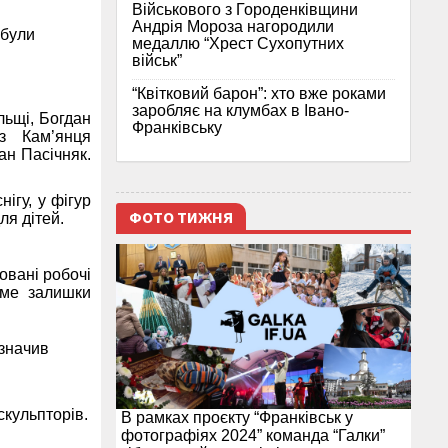
Військового з Городенківщини
Андрія Мороза нагородили
 були
медаллю “Хрест Сухопутних
військ”
“Квітковий барон”: хто вже роками
заробляє на клумбах в Івано-
льщі, Богдан
Франківську
 з Кам’янця
ан Пасічняк.
ігу, у фігур
ФОТО ТИЖНЯ
ля дітей.
овані робочі
име залишки
азначив
скульпторів.
В рамках проєкту “Франківськ у
фотографіях 2024” команда “Галки”