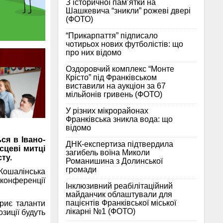
З історичної памʼятки на
Шашкевича “зникли” рожеві двері
(ФОТО)
“Прикарпаття” підписало
чотирьох нових футболістів: що
про них відомо
Оздоровчий комплекс “Монте
Крісто” під Франківськом
виставили на аукціон за 67
мільйонів гривень (ФОТО)
У різних мікрорайонах
Франківська зникла вода: що
відомо
ся в Івано-
ДНК-експертиза підтвердила
сцеві митці
загибель воїна Миколи
сту.
Романишина з Долинської
громади
Кошалінська
конференції
Інклюзивний реабілітаційний
майданчик облаштували для
пацієнтів Франківської міської
криє таланти
лікарні №1 (ФОТО)
озиції будуть