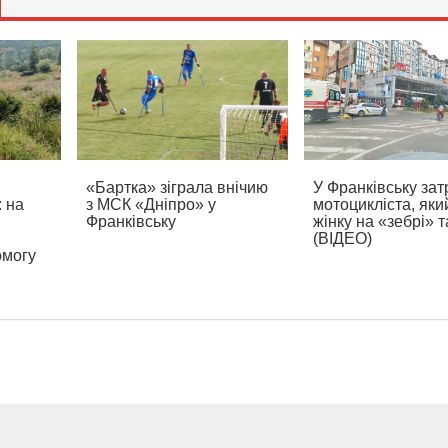
«Бартка» зіграла внічию
У Франківську за
: на
з МСК «Дніпро» у
мотоцикліста, яки
Франківську
жінку на «зебрі» т
(ВІДЕО)
омогу