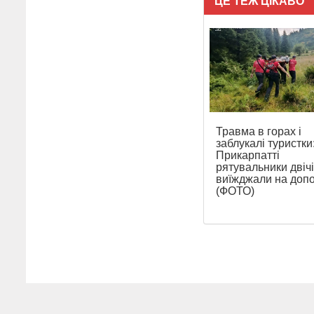
ЦЕ ТЕЖ ЦІКАВО
Травма в горах і
заблукалі туристки
Прикарпатті
рятувальники двічі
виїжджали на доп
(ФОТО)