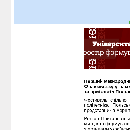
Перший міжнародни
Франківську у рамк
та приїжджі з Поль
Фестиваль спільно 
політехніка, Польс
представників мерії 
Ректор Прикарпатськ
митців та формуватим
з мотивами українськи