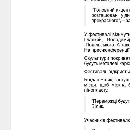
“Головний акцент 
розташовані у ди
прекрасного”, – 
У фестивалі візьмут
Гладкий, Володими
-Подільського. А та
На прес-конференції 
Скульптури покривати
будуть металеві карк
Фестиваль відкриєтьс
Богдан Білик, заступ
місця, щоб можна 
пінопласту.
“Переможці будуть
Білик.
Учасників фестивалю 