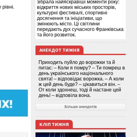
зібрала найяскравіші моменти року:
рівні.
відкриття нових міських просторів,
культурні фестивалі, спортивні
досягнення та ініціативи, що
змінюють місто. Ці світлини
передають дух сучасного Франківська
та його розвиток.
АНЕКДОТ ТИЖНЯ
Приходить пуйло до ворожки та й
питає: – Коли я помру? – Ти помреш в
день українського національного
свята! – відповідає ворожка. – А коли
ж цей день буде? – цікавиться він. –
От коли здохнеш, тоді й настане цей
день! – відповіла вона.
Більше анекдотів
КЛІП ТИЖНЯ