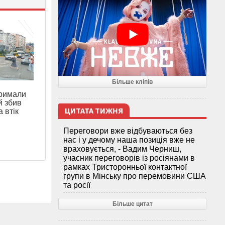
Більше кліпів
тримали
й збив
ЦИТАТА ТИЖНЯ
а втік
Переговори вже відбуваються без
нас і у дечому наша позиція вже не
враховується, - Вадим Черниш,
учасник переговорів із росіянами в
рамках Тристоронньої контактної
групи в Мінську про перемовини США
та росії
Більше цитат