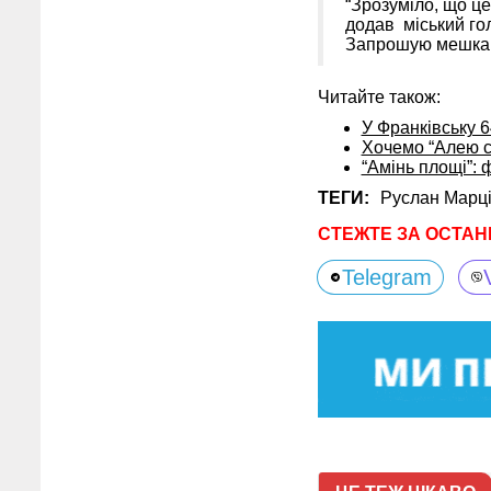
“Зрозуміло, що це
додав міський гол
Запрошую мешканці
Читайте також:
У Франківську 
Хочемо “Алею сл
“Амінь площі”: 
ТЕГИ:
Руслан Марці
СТЕЖТЕ ЗА ОСТАН
Telegram