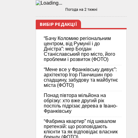
Погода на 2 тижні
ВИБІР РЕДАКЦІЇ
“Бачу Коломию регіональним
центром, від Румунії і до
Дністра”: мер Богдан
Станіславський про місто, його
проблеми і розвиток (ФОТО)
“Мене все у Франківську дивує”:
архітектор Ігор Панчишин про
спадщину, забудову та майбутнє
міста (ФОТО)
Понад півтора мільйона на
обрізку: хто вже другий рік
поспіль підрізає дерева в Івано-
Франківську
“Фабрика квартир” під шквалом
претензій: що розповідають
клієнти та як відповідає власник
бренду (ФОТО)