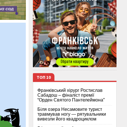
ТОП 10
Франківський хірург Ростислав
Сабадош – фіналіст премії
“Орден Святого Пантелеймона”
Біля озера Несамовите турист
травмував ногу — рятувальники
вивезли його квадроциклом