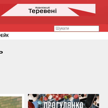
ФЕЙК
ь