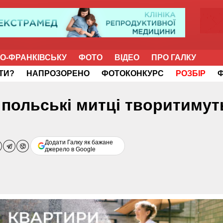
НО-ФРАНКІВСЬКУ
ФОТО
ВІДЕО
ПРО ГАЛКУ
ІТИ?
НАПРОЗОРЕНО
ФОТОКОНКУРС
РОЗБІР
а польські митці творитимут
Додати Галку як бажане
джерело в Google