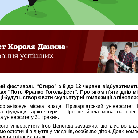
й фестиваль “Стиро” з 8 до 12 червня відбуватиметь
ах “Пото Франко Гогольфест”. Протягом п’яти днів мі
щі будуть створювати скульптурні композиції з пінопла
організовує міська влада, Прикарпатський університет, 
ька фундація архітектури. Про це йшла мова на прес-
та університету 31 травня.
ого університету Ігор Цепенда зауважив, що дійство від
е естетичні відчуття у глядачів, особливо дітей. Деякі комп
х та світових казок.