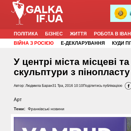
ПОЛІТИКА
БІЗНЕС
ЖИТТЯ
РОБОТА В ІВА
ВІЙНА З РОСІЄЮ
Е-ДЕКЛАРУВАННЯ
КУДИ П
У центрі міста місцеві т
скульптури з пінопласту
Автор:
Людмила Баран
31 Тра, 2016 10:10
Поділитись публікацією
Арт
Теми:
Франківські новини