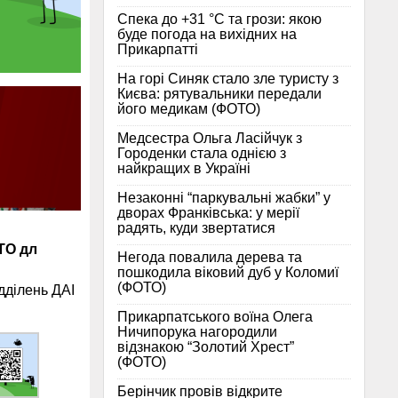
Спека до +31 °C та грози: якою
буде погода на вихідних на
Прикарпатті
На горі Синяк стало зле туристу з
Києва: рятувальники передали
його медикам (ФОТО)
Медсестра Ольга Ласійчук з
Городенки стала однією з
найкращих в Україні
Незаконні “паркувальні жабки” у
дворах Франківська: у мерії
радять, куди звертатися
ТО дл
Негода повалила дерева та
пошкодила віковий дуб у Коломиї
(ФОТО)
дділень ДАІ
Прикарпатського воїна Олега
Ничипорука нагородили
відзнакою “Золотий Хрест”
(ФОТО)
Берінчик провів відкрите