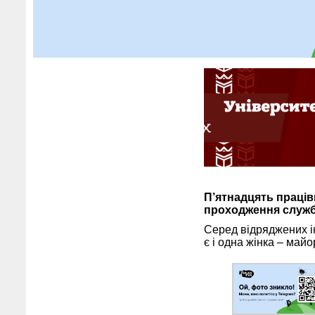
П’ятнадцять працівн
проходження служб
Серед відряджених ін
є і одна жінка – майо