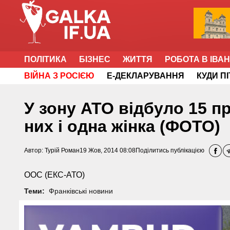
ПОЛІТИКА
БІЗНЕС
ЖИТТЯ
РОБОТА В ІВА
ВІЙНА З РОСІЄЮ
Е-ДЕКЛАРУВАННЯ
КУДИ П
У зону АТО відбуло 15 п
них і одна жінка (ФОТО)
Автор:
Турій Роман
19 Жов, 2014 08:08
Поділитись публікацією
ООС (ЕКС-АТО)
Теми:
Франківські новини