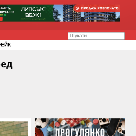
ФЕЙК
ред