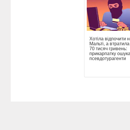
Хотіла відпочити н
Мальті, а втратил
70 тисяч гривень:
прикарпатку ошук
псевдотурагенти