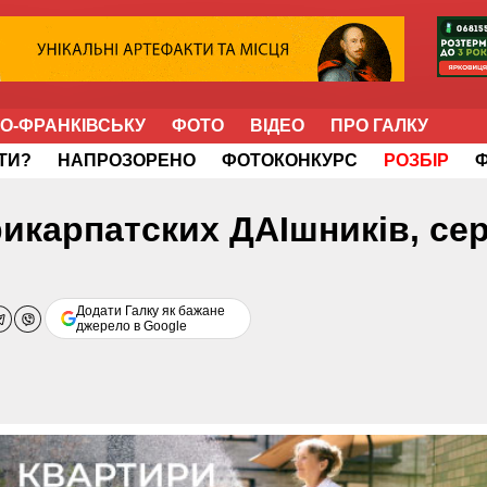
НО-ФРАНКІВСЬКУ
ФОТО
ВІДЕО
ПРО ГАЛКУ
ІТИ?
НАПРОЗОРЕНО
ФОТОКОНКУРС
РОЗБІР
рикарпатских ДАІшників, се
Додати Галку як бажане
джерело в Google