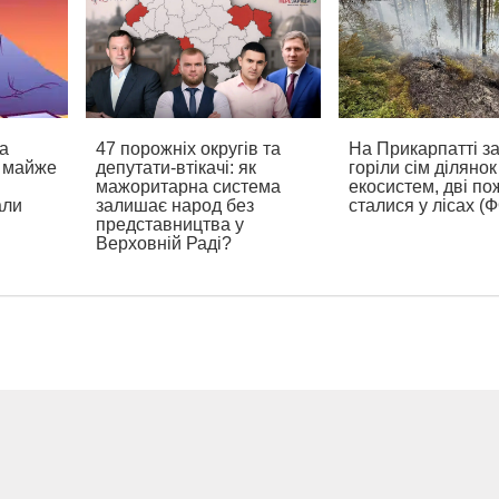
а
47 порожніх округів та
На Прикарпатті з
а майже
депутати-втікачі: як
горіли сім ділянок
мажоритарна система
екосистем, дві по
али
залишає народ без
сталися у лісах (
представництва у
Верховній Раді?