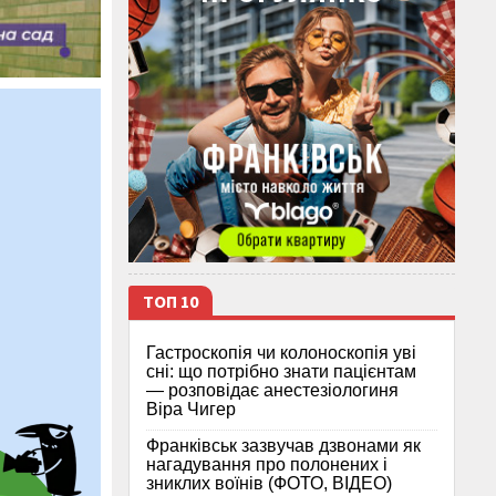
ТОП 10
Гастроскопія чи колоноскопія уві
сні: що потрібно знати пацієнтам
— розповідає анестезіологиня
Віра Чигер
Франківськ зазвучав дзвонами як
нагадування про полонених і
зниклих воїнів (ФОТО, ВІДЕО)