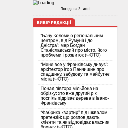
Погода на 2 тижні
ВИБІР РЕДАКЦІЇ
“Бачу Коломию регіональним
центром, від Румунії і до
Дністра”: мер Богдан
Станіславський про місто, його
проблеми і розвиток (ФОТО)
“Мене все у Франківську дивує”:
архітектор Ігор Панчишин про
спадщину, забудову та майбутнє
міста (ФОТО)
Понад півтора мільйона на
обрізку: хто вже другий рік
поспіль підрізає дерева в Івано-
Франківську
“Фабрика квартир” під шквалом
претензій: що розповідають
клієнти та як відповідає власник
бренду (ФОТО)