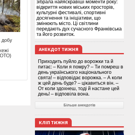
зібрала найяскравіші моменти року:
відкриття нових міських просторів,
культурні фестивалі, спортивні
досягнення та ініціативи, що
змінюють місто. Ці світлини
передають дух сучасного Франківська
та його розвиток.
а добу
АНЕКДОТ ТИЖНЯ
жежі
ФОТО)
Приходить пуйло до ворожки та й
питає: – Коли я помру? – Ти помреш в
день українського національного
свята! – відповідає ворожка. – А коли
ж цей день буде? – цікавиться він. –
От коли здохнеш, тоді й настане цей
день! – відповіла вона.
Більше анекдотів
КЛІП ТИЖНЯ