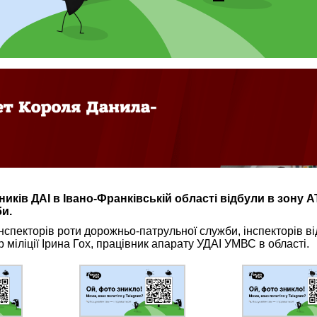
иків ДАІ в Івано-Франківській області відбули в зону А
и.
спекторів роти дорожньо-патрульної служби, інспекторів ві
р міліції Ірина Гох, працівник апарату УДАІ УМВС в області.