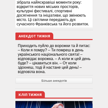
зібрала найяскравіші моменти року:
відкриття нових міських просторів,
культурні фестивалі, спортивні
досягнення та ініціативи, що змінюють
місто. Ці світлини передають дух
сучасного Франківська та його розвиток.
АНЕКДОТ ТИЖНЯ
Приходить пуйло до ворожки та й питає:
– Коли я помру? – Ти помреш в день
українського національного свята! –
відповідає ворожка. – А коли ж цей день
буде? – цікавиться він. – От коли
здохнеш, тоді й настане цей день! –
відповіла вона.
Більше анекдотів
КЛІП ТИЖНЯ