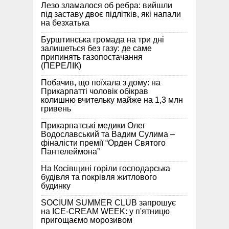
Лезо зламалося об ребра: вийшли
під заставу двоє підлітків, які напали
на безхатька
Бурштинська громада на три дні
залишеться без газу: де саме
припинять газопостачання
(ПЕРЕЛІК)
Побачив, що поїхала з дому: на
Прикарпатті чоловік обікрав
колишню вчительку майже на 1,3 млн
гривень
Прикарпатські медики Олег
Водославський та Вадим Сулима –
фіналісти премії “Орден Святого
Пантелеймона”
На Косівщині горіли господарська
будівля та покрівля житлового
будинку
SOCIUM SUMMER CLUB запрошує
на ICE-CREAM WEEK: у п'ятницю
пригощаємо морозивом