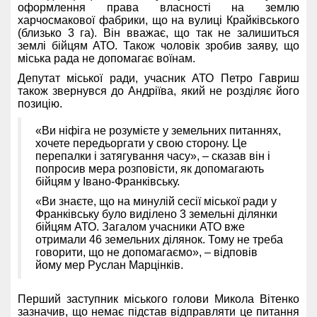
оформлення права власності на землю
харчосмакової фабрики, що на вулиці Крайківського
(близько 3 га). Він вважає, що так не залишиться
землі бійцям АТО. Також чоловік зробив заяву, що
міська рада не допомагає воїнам.
Депутат міської ради, учасник АТО Петро Гавриш
також звернувся до Андріїва, який не розділяє його
позицію.
«Ви ніфіга не розумієте у земельних питаннях,
хочете передьоргати у свою сторону. Це
перепалки і затягування часу», – сказав він і
попросив мера розповісти, як допомагають
бійцям у Івано-Франківську.
«Ви знаєте, що на минулій сесії міської ради у
Франківську було виділено 3 земельні ділянки
бійцям АТО. Загалом учасники АТО вже
отримали 46 земельних ділянок. Тому не треба
говорити, що не допомагаємо», – відповів
йому мер Руслан Марцінків.
Перший заступник міського голови Микола Вітенко
зазначив, що немає підстав відправляти це питання