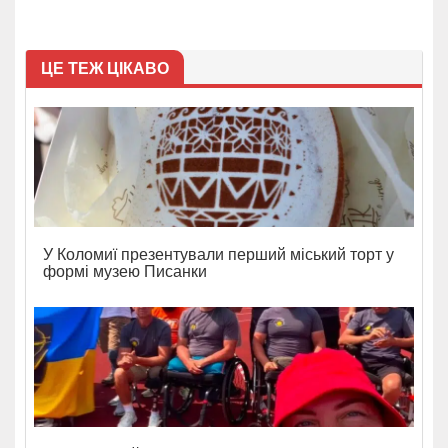
ЦЕ ТЕЖ ЦІКАВО
У Коломиї презентували перший міський торт у
формі музею Писанки