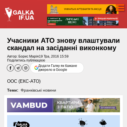
Учасники АТО знову влаштували
скандал на засіданні виконкому
Автор:
Борис Марія
19 Тра, 2016 15:59
Поділитись публікацією
Додати Галку як бажане
джерело в Google
ООС (ЕКС-АТО)
Теми:
Франківські новини