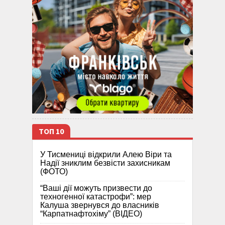
ТОП 10
У Тисмениці відкрили Алею Віри та
Надії зниклим безвісти захисникам
(ФОТО)
“Ваші дії можуть призвести до
техногенної катастрофи”: мер
Калуша звернувся до власників
“Карпатнафтохіму” (ВІДЕО)