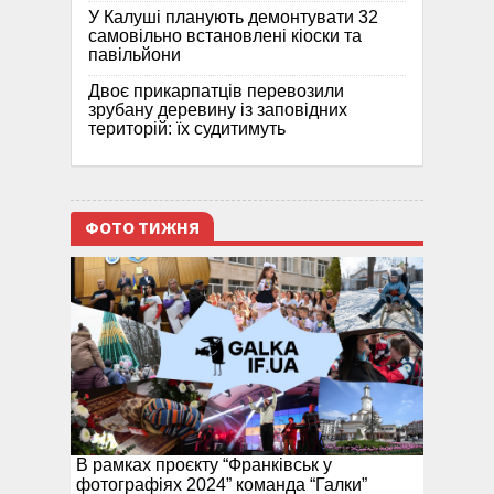
У Калуші планують демонтувати 32
самовільно встановлені кіоски та
павільйони
Двоє прикарпатців перевозили
зрубану деревину із заповідних
територій: їх судитимуть
ФОТО ТИЖНЯ
В рамках проєкту “Франківськ у
фотографіях 2024” команда “Галки”