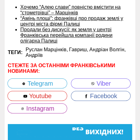
Хочемо “Алею слави” повністю вмістити на
“стометрівці” – Марцінків
“Амінь площі”: франківці про продаж землі у
центрі міста фірмі Палиці
Продали без дискусії: як земля у центрі
Франківська перейшла компанії родини
олігарха Палиці
Руслан Марцінків,
Гавриш,
Андріан Волгін,
ТЕГИ:
Андріїв
СТЕЖТЕ ЗА ОСТАННІМИ ФРАНКІВСЬКИМИ
НОВИНАМИ:
Telegram
Viber
Youtube
Facebook
Instagram