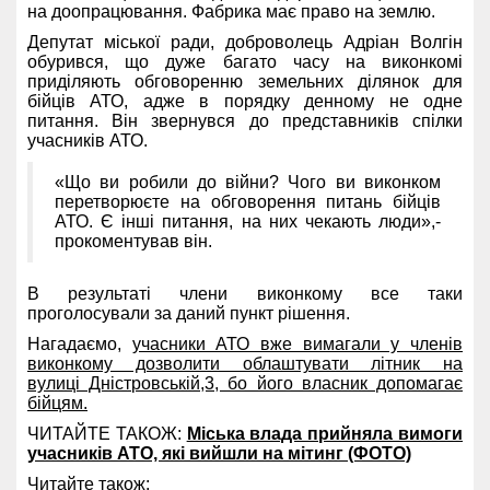
на доопрацювання. Фабрика має право на землю.
Депутат міської ради, доброволець Адріан Волгін
обурився, що дуже багато часу на виконкомі
приділяють обговоренню земельних ділянок для
бійців АТО, адже в порядку денному не одне
питання. Він звернувся до представників спілки
учасників АТО.
«Що ви робили до війни? Чого ви виконком
перетворюєте на обговорення питань бійців
АТО. Є інші питання, на них чекають люди»,-
прокоментував він.
В результаті члени виконкому все таки
проголосували за даний пункт рішення.
Нагадаємо,
учасники АТО вже вимагали у членів
виконкому дозволити облаштувати літник на
вулиці Дністровській,3, бо його власник допомагає
бійцям.
ЧИТАЙТЕ ТАКОЖ:
Міська влада прийняла вимоги
учасників АТО, які вийшли на мітинг (ФОТО)
Читайте також: