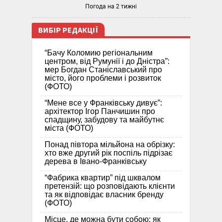
Погода на 2 тижні
ВИБІР РЕДАКЦІЇ
“Бачу Коломию регіональним
центром, від Румунії і до Дністра”:
мер Богдан Станіславський про
місто, його проблеми і розвиток
(ФОТО)
“Мене все у Франківську дивує”:
архітектор Ігор Панчишин про
спадщину, забудову та майбутнє
міста (ФОТО)
Понад півтора мільйона на обрізку:
хто вже другий рік поспіль підрізає
дерева в Івано-Франківську
“Фабрика квартир” під шквалом
претензій: що розповідають клієнти
та як відповідає власник бренду
(ФОТО)
Місце, де можна бути собою: як