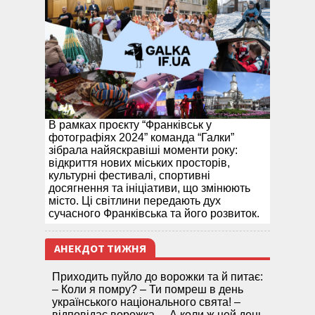
В рамках проєкту “Франківськ у
фотографіях 2024” команда “Галки”
зібрала найяскравіші моменти року:
відкриття нових міських просторів,
культурні фестивалі, спортивні
досягнення та ініціативи, що змінюють
місто. Ці світлини передають дух
сучасного Франківська та його розвиток.
АНЕКДОТ ТИЖНЯ
Приходить пуйло до ворожки та й питає:
– Коли я помру? – Ти помреш в день
українського національного свята! –
відповідає ворожка. – А коли ж цей день