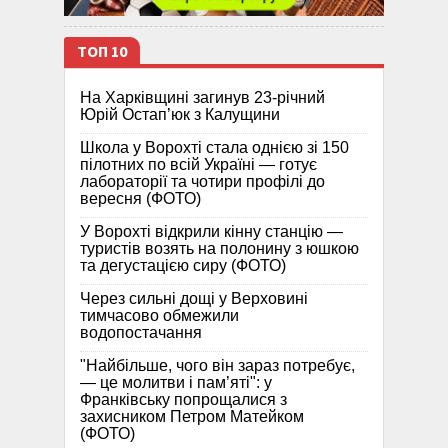
ТОП 10
На Харківщині загинув 23-річний
Юрій Остап’юк з Калущини
Школа у Ворохті стала однією зі 150
пілотних по всій Україні — готує
лабораторії та чотири профілі до
вересня (ФОТО)
У Ворохті відкрили кінну станцію —
туристів возять на полонину з юшкою
та дегустацією сиру (ФОТО)
Через сильні дощі у Верховині
тимчасово обмежили
водопостачання
"Найбільше, чого він зараз потребує,
— це молитви і пам’яті": у
Франківську попрощалися з
захисником Петром Матейком
(ФОТО)