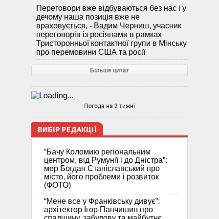
Переговори вже відбуваються без нас і у
дечому наша позиція вже не
враховується, - Вадим Черниш, учасник
переговорів із росіянами в рамках
Тристоронньої контактної групи в Мінську
про перемовини США та росії
Більше цитат
Погода на 2 тижні
ВИБІР РЕДАКЦІЇ
“Бачу Коломию регіональним
центром, від Румунії і до Дністра”:
мер Богдан Станіславський про
місто, його проблеми і розвиток
(ФОТО)
“Мене все у Франківську дивує”:
архітектор Ігор Панчишин про
спадщину, забудову та майбутнє