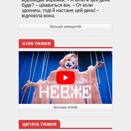
буде? – цікавиться він. – От коли
здохнеш, тоді й настане цей день! –
відповіла вона.
Більше анекдотів
КЛІП ТИЖНЯ
Більше кліпів
ЦИТАТА ТИЖНЯ