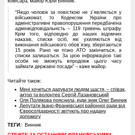
комісара, майор Юрій Винник.
“Якщо чоловік за повісткою не з`являється у
військкомат, то Кодексом України про
адміністративні правопорушення передбачена
адмінвідповідальність – 119 гривень штрафу.
Крім того, відповідно до наших відомчих
наказів, списки осіб, які ухиляються від
виконання військового обов`язку, зберігаються
15 років. Рано чи пізно АТО закінчиться, а
списки залишаться. За цією інформацією такі
особи не зможуть впродовж цього часу
займати державні посади” – каже майор.
Читайте також:
Мені хочеться дарувати людям щастя, – співак,
актор та волонтер Сергій Лазановський
Оля Полякова пояснила, куди зник Олег Винник
Депутати Івано-Франківської районної ради від
Євросолідарності звітують про надану
допомогу
ТЕГИ:
Винник
СТЕЖТЕ ЗА ОСТАННІМИ ФРАНКІВСЬКИМИ