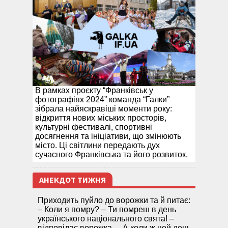
В рамках проєкту “Франківськ у
фотографіях 2024” команда “Галки”
зібрала найяскравіші моменти року:
відкриття нових міських просторів,
культурні фестивалі, спортивні
досягнення та ініціативи, що змінюють
місто. Ці світлини передають дух
сучасного Франківська та його розвиток.
АНЕКДОТ ТИЖНЯ
Приходить пуйло до ворожки та й питає:
– Коли я помру? – Ти помреш в день
українського національного свята! –
відповідає ворожка. – А коли ж цей день