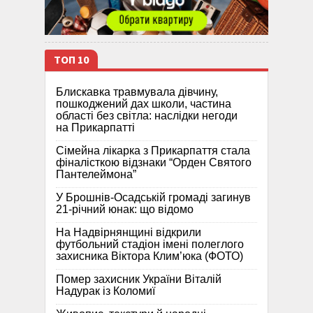
ТОП 10
Блискавка травмувала дівчину,
пошкоджений дах школи, частина
області без світла: наслідки негоди
на Прикарпатті
Сімейна лікарка з Прикарпаття стала
фіналісткою відзнаки “Орден Святого
Пантелеймона”
У Брошнів-Осадській громаді загинув
21-річний юнак: що відомо
На Надвірнянщині відкрили
футбольний стадіон імені полеглого
захисника Віктора Клим’юка (ФОТО)
Помер захисник України Віталій
Надурак із Коломиї