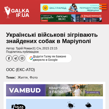
Українські військові зігрівають
знайдених собак в Маріуполі
Автор:
Турій Роман
31 Січ, 2015 23:15
Поділитись публікацією
Додати Галку як бажане
джерело в Google
ООС (ЕКС-АТО)
Теми:
Життя
,
Фото