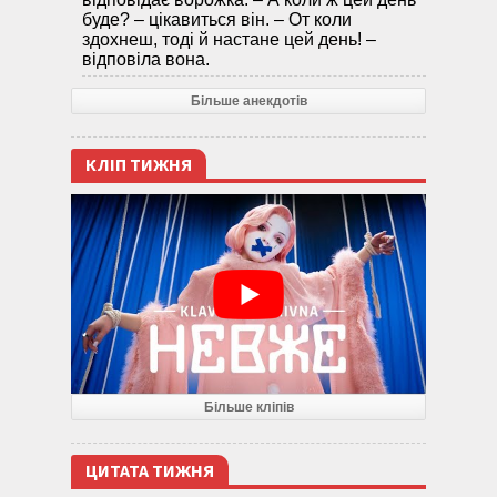
буде? – цікавиться він. – От коли
здохнеш, тоді й настане цей день! –
відповіла вона.
Більше анекдотів
КЛІП ТИЖНЯ
Більше кліпів
ЦИТАТА ТИЖНЯ