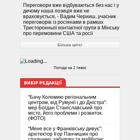
Переговори вже відбуваються без нас і у
дечому наша позиція вже не
враховується, - Вадим Черниш, учасник
переговорів із росіянами в рамках
Тристоронньої контактної групи в Мінську
про перемовини США та росії
Більше цитат
Погода на 2 тижні
ВИБІР РЕДАКЦІЇ
“Бачу Коломию регіональним
центром, від Румунії і до Дністра”:
мер Богдан Станіславський про
місто, його проблеми і розвиток
(ФОТО)
“Мене все у Франківську дивує”:
архітектор Ігор Панчишин про
спадщину, забудову та майбутнє