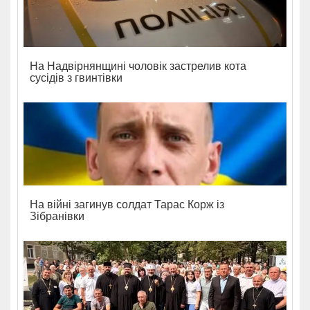
На Надвірнянщині чоловік застрелив кота
сусідів з гвинтівки
На війні загинув солдат Тарас Корж із
Зібранівки