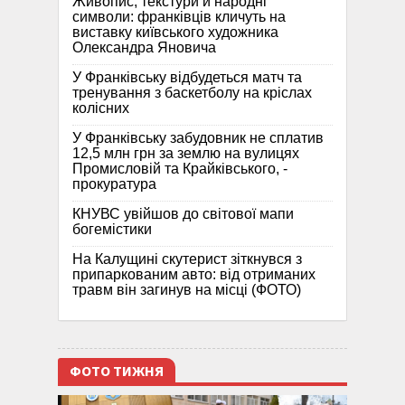
Живопис, текстури й народні
символи: франківців кличуть на
виставку київського художника
Олександра Яновича
У Франківську відбудеться матч та
тренування з баскетболу на кріслах
колісних
У Франківську забудовник не сплатив
12,5 млн грн за землю на вулицях
Промисловій та Крайківського, -
прокуратура
КНУВС увійшов до світової мапи
богемістики
На Калущині скутерист зіткнувся з
припаркованим авто: від отриманих
травм він загинув на місці (ФОТО)
ФОТО ТИЖНЯ