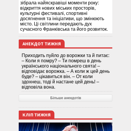
зібрала найяскравіші моменти року:
відкриття нових міських просторів,
культурні фестивалі, спортивні
досягнення та ініціативи, що змінюють
місто. Ці світлини передають дух
сучасного Франківська та його розвиток.
АНЕКДОТ ТИЖНЯ
Приходить пуйло до ворожки та й питає:
– Коли я помру? – Ти помреш в день
українського національного свята! –
відповідає ворожка. – А коли ж цей день
буде? – цікавиться він. – От коли
здохнеш, тоді й настане цей день! –
відповіла вона.
Більше анекдотів
КЛІП ТИЖНЯ