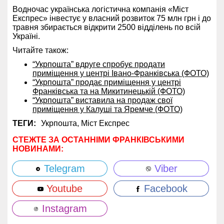
Водночас українська логістична компанія «Міст
Експрес» інвестує у власний розвиток 75 млн грн і до
травня збирається відкрити 2500 відділень по всій
Україні.
Читайте також:
“Укрпошта” вдруге спробує продати
приміщення у центрі Івано-Франківська (ФОТО)
“Укрпошта” продає приміщення у центрі
Франківська та на Микитинецькій (ФОТО)
“Укрпошта” виставила на продаж свої
приміщення у Калуші та Яремче (ФОТО)
ТЕГИ:
Укрпошта,
Міст Експрес
СТЕЖТЕ ЗА ОСТАННІМИ ФРАНКІВСЬКИМИ
НОВИНАМИ:
Telegram
Viber
Youtube
Facebook
Instagram