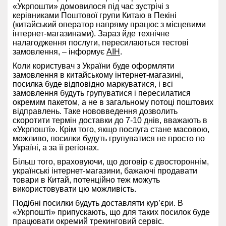
«Укрпошти» домовилося під час зустрічі з
керівниками Поштової групи Китаю в Пекіні
(китайський оператор напряму працює з місцевими
інтернет-магазинами). Зараз йде технічне
налагодження послуги, пересилаються тестові
замовлення, – інформує
АІН
.
Коли користувач з України буде оформляти
замовлення в китайському інтернет-магазині,
посилка буде відповідно маркуватися, і всі
замовлення будуть групуватися і пересилатися
окремим пакетом, а не в загальному потоці поштових
відправлень. Таке нововведення дозволить
скоротити термін доставки до 7-10 днів, вважають в
«Укрпошті». Крім того, якщо послуга стане масовою,
можливо, посилки будуть групуватися не просто по
Україні, а за її регіонах.
Більш того, враховуючи, що договір є двостороннім,
українські інтернет-магазини, бажаючі продавати
товари в Китай, потенційно теж можуть
використовувати цю можливість.
Подібні посилки будуть доставляти кур’єри. В
«Укрпошті» припускають, що для таких посилок буде
працювати окремий трекинговий сервіс.