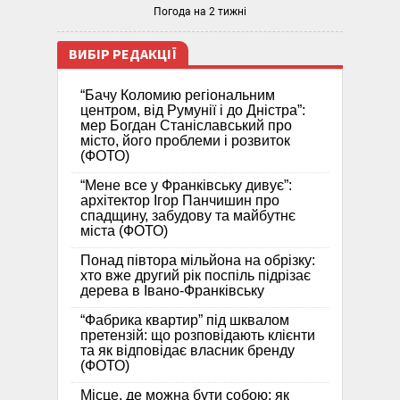
Погода на 2 тижні
ВИБІР РЕДАКЦІЇ
“Бачу Коломию регіональним
центром, від Румунії і до Дністра”:
мер Богдан Станіславський про
місто, його проблеми і розвиток
(ФОТО)
“Мене все у Франківську дивує”:
архітектор Ігор Панчишин про
спадщину, забудову та майбутнє
міста (ФОТО)
Понад півтора мільйона на обрізку:
хто вже другий рік поспіль підрізає
дерева в Івано-Франківську
“Фабрика квартир” під шквалом
претензій: що розповідають клієнти
та як відповідає власник бренду
(ФОТО)
Місце, де можна бути собою: як