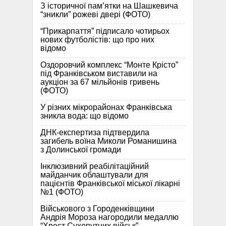
З історичної памʼятки на Шашкевича
“зникли” рожеві двері (ФОТО)
“Прикарпаття” підписало чотирьох
нових футболістів: що про них
відомо
Оздоровчий комплекс “Монте Крісто”
під Франківськом виставили на
аукціон за 67 мільйонів гривень
(ФОТО)
У різних мікрорайонах Франківська
зникла вода: що відомо
ДНК-експертиза підтвердила
загибель воїна Миколи Романишина
з Долинської громади
Інклюзивний реабілітаційний
майданчик облаштували для
пацієнтів Франківської міської лікарні
№1 (ФОТО)
Військового з Городенківщини
Андрія Мороза нагородили медаллю
“Хрест Сухопутних військ”