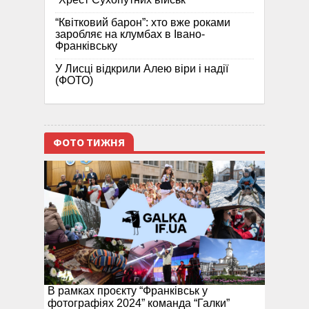
“Квітковий барон”: хто вже роками
заробляє на клумбах в Івано-
Франківську
У Лисці відкрили Алею віри і надії
(ФОТО)
ФОТО ТИЖНЯ
В рамках проєкту “Франківськ у
фотографіях 2024” команда “Галки”