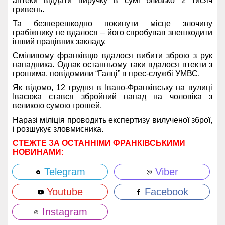
аптеки віддати виручку в сумі близько 2 тисяч
гривень.
Та безперешкодно покинути місце злочину
грабіжнику не вдалося – його спробував знешкодити
інший працівник закладу.
Сміливому франківцю вдалося вибити зброю з рук
нападника. Однак останньому таки вдалося втекти з
грошима, повідомили “
Галці
” в прес-службі УМВС.
Як відомо,
12 грудня в Івано-Франківську на вулиці
Івасюка стався
збройний напад на чоловіка з
великою сумою грошей.
Наразі міліція проводить експертизу вилученої зброї,
і розшукує зловмисника.
СТЕЖТЕ ЗА ОСТАННІМИ ФРАНКІВСЬКИМИ
НОВИНАМИ:
Telegram
Viber
Youtube
Facebook
Instagram