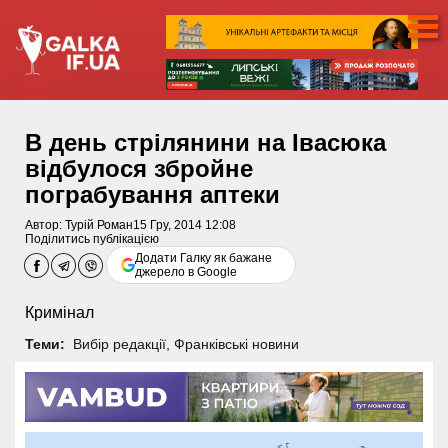
В день стрілянини на Івасюка
відбулося збройне
пограбування аптеки
Автор:
Турій Роман
15 Гру, 2014 12:08
Поділитись публікацією
Додати Галку як бажане
джерело в Google
Кримінал
Теми:
Вибір редакції
,
Франківські новини