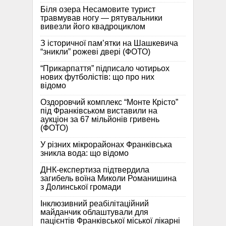
Біля озера Несамовите турист
травмував ногу — рятувальники
вивезли його квадроциклом
З історичної памʼятки на Шашкевича
“зникли” рожеві двері (ФОТО)
“Прикарпаття” підписало чотирьох
нових футболістів: що про них
відомо
Оздоровчий комплекс “Монте Крісто”
під Франківськом виставили на
аукціон за 67 мільйонів гривень
(ФОТО)
У різних мікрорайонах Франківська
зникла вода: що відомо
ДНК-експертиза підтвердила
загибель воїна Миколи Романишина
з Долинської громади
Інклюзивний реабілітаційний
майданчик облаштували для
пацієнтів Франківської міської лікарні