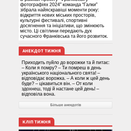
фотографіях 2024” команда “Галки”
зібрала найяскравіші моменти року:
відкриття нових міських просторів,
культурні фестивалі, спортивні
досягнення та ініціативи, що змінюють
місто. Ці світлини передають дух
сучасного Франківська та його розвиток.
АНЕКДОТ ТИЖНЯ
Приходить пуйло до ворожки та й питає:
– Коли я помру? – Ти помреш в день
українського національного свята! –
відповідає ворожка. – А коли ж цей день
буде? – цікавиться він. – От коли
здохнеш, тоді й настане цей день! –
відповіла вона.
Більше анекдотів
КЛІП ТИЖНЯ