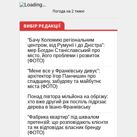
Погода на 2 тижні
ВИБІР РЕДАКЦІЇ
“Бачу Коломию регіональним
центром, від Румунії і до Дністра”:
мер Богдан Станіславський про
місто, його проблеми і розвиток
(ФОТО)
“Мене все у Франківську дивує”:
архітектор Ігор Панчишин про
спадщину, забудову та майбутнє
міста (ФОТО)
Понад півтора мільйона на обрізку:
хто вже другий рік поспіль підрізає
дерева в Івано-Франківську
“Фабрика квартир” під шквалом
претензій: що розповідають клієнти
та як відповідає власник бренду
(ФОТО)