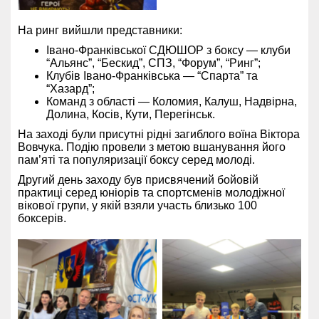
На ринг вийшли представники:
Івано-Франківської СДЮШОР з боксу — клуби
“Альянс”, “Бескид”, СПЗ, “Форум”, “Ринг”;
Клубів Івано-Франківська — “Спарта” та
“Хазард”;
Команд з області — Коломия, Калуш, Надвірна,
Долина, Косів, Кути, Перегінськ.
На заході були присутні рідні загиблого воїна Віктора
Вовчука. Подію провели з метою вшанування його
пам’яті та популяризації боксу серед молоді.
Другий день заходу був присвячений бойовій
практиці серед юніорів та спортсменів молодіжної
вікової групи, у якій взяли участь близько 100
боксерів.