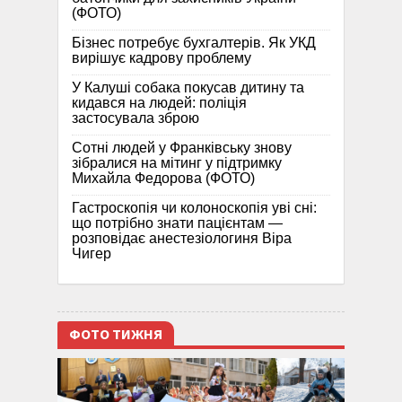
(ФОТО)
Бізнес потребує бухгалтерів. Як УКД
вирішує кадрову проблему
У Калуші собака покусав дитину та
кидався на людей: поліція
застосувала зброю
Сотні людей у Франківську знову
зібралися на мітинг у підтримку
Михайла Федорова (ФОТО)
Гастроскопія чи колоноскопія уві сні:
що потрібно знати пацієнтам —
розповідає анестезіологиня Віра
Чигер
ФОТО ТИЖНЯ