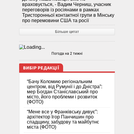
враховується, - Вадим Черниш, учасник
переговорів із росіянами в рамках
Тристоронньої контактної групи в Мінську
про перемовини США та росії
Більше цитат
Погода на 2 тижні
ВИБІР РЕДАКЦІЇ
“Бачу Коломию регіональним
центром, від Румунії і до Дністра”:
мер Богдан Станіславський про
місто, його проблеми і розвиток
(ФОТО)
“Мене все у Франківську дивує”:
архітектор Ігор Панчишин про
спадщину, забудову та майбутнє
міста (ФОТО)