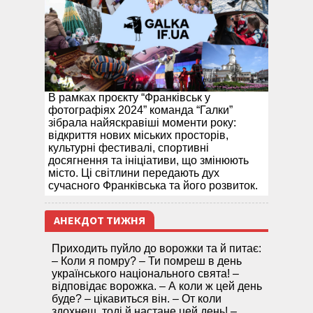
В рамках проєкту “Франківськ у
фотографіях 2024” команда “Галки”
зібрала найяскравіші моменти року:
відкриття нових міських просторів,
культурні фестивалі, спортивні
досягнення та ініціативи, що змінюють
місто. Ці світлини передають дух
сучасного Франківська та його розвиток.
АНЕКДОТ ТИЖНЯ
Приходить пуйло до ворожки та й питає:
– Коли я помру? – Ти помреш в день
українського національного свята! –
відповідає ворожка. – А коли ж цей день
буде? – цікавиться він. – От коли
здохнеш, тоді й настане цей день! –