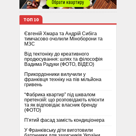
ТОП 10
Євгеній Хмара та Андрій Сибіга
тимчасово очолили Міноборони та
МЗС
Від тектоніку до креативного
продюсування: шлях та філософія
Вадима Радуки (ФОТО, ВІДЕО)
Прикордонники вилучили у
франківця техніку на пів мільйона
гривень
“Фабрика квартир” під шквалом
претензій: що розповідають клієнти
та як відповідає власник бренду
(ФОТО)
П'ятий фасад замість кондиціонера
У Франківську діти виготовили
батончики для захисників України