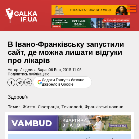
В Івано-Франківську запустили
сайт, де можна лишати відгуки
про лікарів
Автор:
Людмила Баран
06 Бер, 2015 11:05
Поділитись публікацією
Додати Галку як бажане
джерело в Google
Здоров'я
Теми:
Життя
,
Люстрація
,
Технології
,
Франківські новини