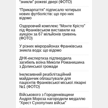
“зникли” рожеві двері (ФОТО)
“Прикарпаття” підписало чотирьох
нових футболістів: що про них
відомо
Оздоровчий комплекс “Монте Крісто”
під Франківськом виставили на
аукціон за 67 мільйонів гривень
(ФОТО)
У різних мікрорайонах Франківська
зникла вода: що відомо
ДНК-експертиза підтвердила
загибель воїна Миколи Романишина
з Долинської громади
Інклюзивний реабілітаційний
майданчик облаштували для
пацієнтів Франківської міської лікарні
№1 (ФОТО)
Військового з Городенківщини
Андрія Мороза нагородили медаллю
“Хрест Сухопутних військ”