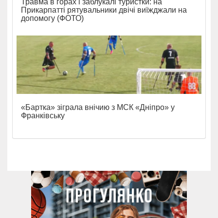
Травма в горах і заблукалі туристки: на
Прикарпатті рятувальники двічі виїжджали на
допомогу (ФОТО)
«Бартка» зіграла внічию з МСК «Дніпро» у
Франківську