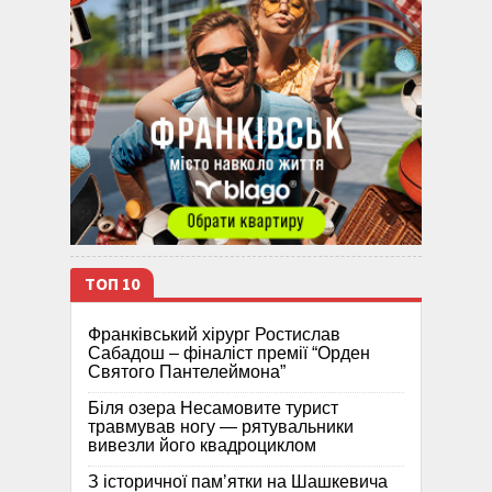
ТОП 10
Франківський хірург Ростислав
Сабадош – фіналіст премії “Орден
Святого Пантелеймона”
Біля озера Несамовите турист
травмував ногу — рятувальники
вивезли його квадроциклом
З історичної памʼятки на Шашкевича