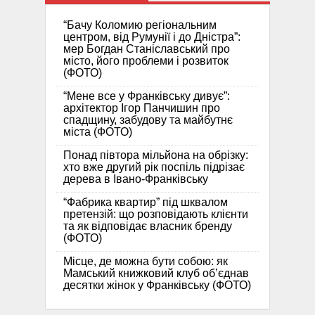
“Бачу Коломию регіональним
центром, від Румунії і до Дністра”:
мер Богдан Станіславський про
місто, його проблеми і розвиток
(ФОТО)
“Мене все у Франківську дивує”:
архітектор Ігор Панчишин про
спадщину, забудову та майбутнє
міста (ФОТО)
Понад півтора мільйона на обрізку:
хто вже другий рік поспіль підрізає
дерева в Івано-Франківську
“Фабрика квартир” під шквалом
претензій: що розповідають клієнти
та як відповідає власник бренду
(ФОТО)
Місце, де можна бути собою: як
Мамський книжковий клуб об’єднав
десятки жінок у Франківську (ФОТО)