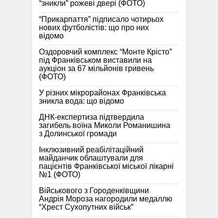
“зникли” рожеві двері (ФОТО)
“Прикарпаття” підписало чотирьох
нових футболістів: що про них
відомо
Оздоровчий комплекс “Монте Крісто”
під Франківськом виставили на
аукціон за 67 мільйонів гривень
(ФОТО)
У різних мікрорайонах Франківська
зникла вода: що відомо
ДНК-експертиза підтвердила
загибель воїна Миколи Романишина
з Долинської громади
Інклюзивний реабілітаційний
майданчик облаштували для
пацієнтів Франківської міської лікарні
№1 (ФОТО)
Військового з Городенківщини
Андрія Мороза нагородили медаллю
“Хрест Сухопутних військ”