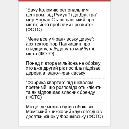
“Бачу Коломию регіональним
центром, від Румунії і до Дністра”:
мер Богдан Станіславський про
місто, його проблеми і розвиток
(ФОТО)
“Мене все у Франківську дивує”:
архітектор Ігор Панчишин про
спадщину, забудову та майбутнє
міста (ФОТО)
Понад півтора мільйона на обрізку:
хто вже другий рік поспіль підрізає
дерева в Івано-Франківську
“Фабрика квартир” під шквалом
претензій: що розповідають клієнти
та як відповідає власник бренду
(ФОТО)
Місце, де можна бути собою: як
Мамський книжковий клуб об’єднав
десятки жінок у Франківську (ФОТО)