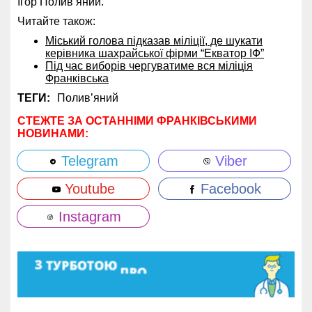
Ігор Полив’яний.
Читайте також:
Міський голова підказав міліції, де шукати
керівника шахрайської фірми “Екватор ІФ”
Під час виборів чергуватиме вся міліція
Франківська
ТЕГИ:
Полив’яний
СТЕЖТЕ ЗА ОСТАННІМИ ФРАНКІВСЬКИМИ
НОВИНАМИ:
Telegram
Viber
Youtube
Facebook
Instagram