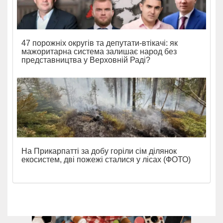
47 порожніх округів та депутати-втікачі: як
мажоритарна система залишає народ без
представництва у Верховній Раді?
На Прикарпатті за добу горіли сім ділянок
екосистем, дві пожежі сталися у лісах (ФОТО)