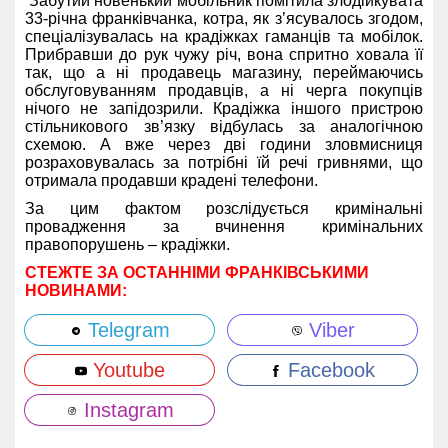
Забутий новенький мобільник помітила злодійкувата
33-річна франківчанка, котра, як з’ясувалось згодом,
спеціалізувалась на крадіжках гаманців та мобілок.
Прибравши до рук чужу річ, вона спритно ховала її
так, що а ні продавець магазину, переймаючись
обслуговуванням продавців, а ні черга покупців
нічого не запідозрили. Крадіжка іншого пристрою
стільникового зв’язку відбулась за аналогічною
схемою. А вже через дві години зловмисниця
розраховувалась за потрібні їй речі гривнями, що
отримала продавши крадені телефони.
За цим фактом розслідується кримінальні
провадження за вчинення кримінальних
правопорушень – крадіжки.
СТЕЖТЕ ЗА ОСТАННІМИ ФРАНКІВСЬКИМИ
НОВИНАМИ:
Telegram
Viber
Youtube
Facebook
Instagram