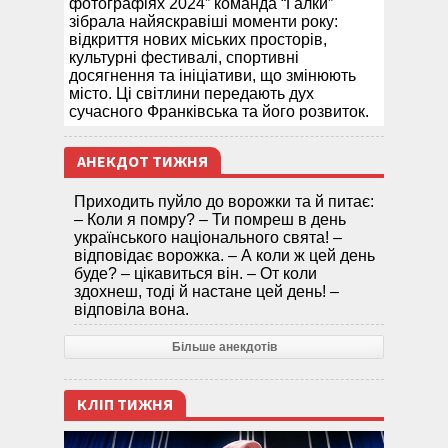
фотографіях 2024” команда “Галки”
зібрала найяскравіші моменти року:
відкриття нових міських просторів,
культурні фестивалі, спортивні
досягнення та ініціативи, що змінюють
місто. Ці світлини передають дух
сучасного Франківська та його розвиток.
АНЕКДОТ ТИЖНЯ
Приходить пуйло до ворожки та й питає:
– Коли я помру? – Ти помреш в день
українського національного свята! –
відповідає ворожка. – А коли ж цей день
буде? – цікавиться він. – От коли
здохнеш, тоді й настане цей день! –
відповіла вона.
Більше анекдотів
КЛІП ТИЖНЯ