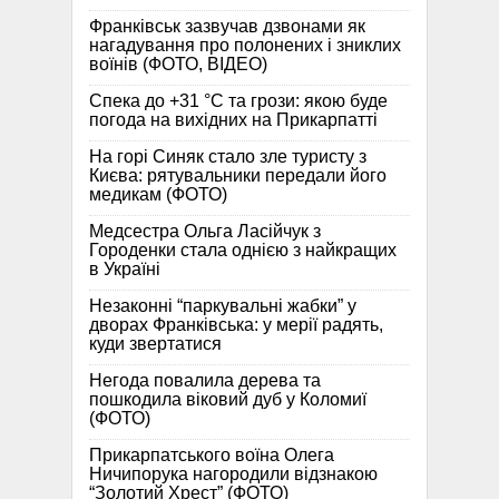
Франківськ зазвучав дзвонами як
нагадування про полонених і зниклих
воїнів (ФОТО, ВІДЕО)
Спека до +31 °C та грози: якою буде
погода на вихідних на Прикарпатті
На горі Синяк стало зле туристу з
Києва: рятувальники передали його
медикам (ФОТО)
Медсестра Ольга Ласійчук з
Городенки стала однією з найкращих
в Україні
Незаконні “паркувальні жабки” у
дворах Франківська: у мерії радять,
куди звертатися
Негода повалила дерева та
пошкодила віковий дуб у Коломиї
(ФОТО)
Прикарпатського воїна Олега
Ничипорука нагородили відзнакою
“Золотий Хрест” (ФОТО)