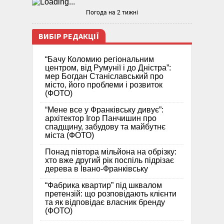
Погода на 2 тижні
ВИБІР РЕДАКЦІЇ
“Бачу Коломию регіональним
центром, від Румунії і до Дністра”:
мер Богдан Станіславський про
місто, його проблеми і розвиток
(ФОТО)
“Мене все у Франківську дивує”:
архітектор Ігор Панчишин про
спадщину, забудову та майбутнє
міста (ФОТО)
Понад півтора мільйона на обрізку:
хто вже другий рік поспіль підрізає
дерева в Івано-Франківську
“Фабрика квартир” під шквалом
претензій: що розповідають клієнти
та як відповідає власник бренду
(ФОТО)