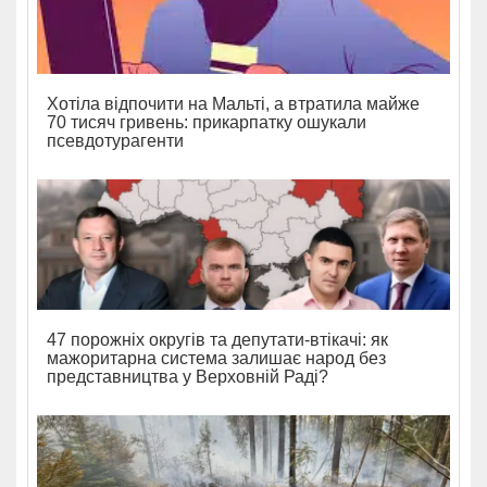
Хотіла відпочити на Мальті, а втратила майже
70 тисяч гривень: прикарпатку ошукали
псевдотурагенти
47 порожніх округів та депутати-втікачі: як
мажоритарна система залишає народ без
представництва у Верховній Раді?