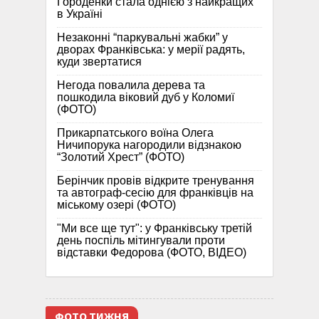
Городенки стала однією з найкращих
в Україні
Незаконні “паркувальні жабки” у
дворах Франківська: у мерії радять,
куди звертатися
Негода повалила дерева та
пошкодила віковий дуб у Коломиї
(ФОТО)
Прикарпатського воїна Олега
Ничипорука нагородили відзнакою
“Золотий Хрест” (ФОТО)
Берінчик провів відкрите тренування
та автограф-сесію для франківців на
міському озері (ФОТО)
"Ми все ще тут": у Франківську третій
день поспіль мітингували проти
відставки Федорова (ФОТО, ВІДЕО)
ФОТО ТИЖНЯ