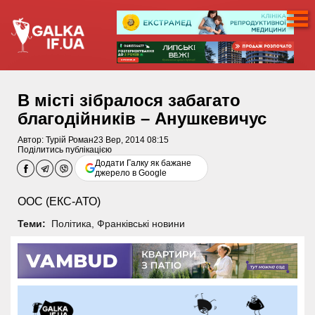
В місті зібралося забагато
благодійників – Анушкевичус
Автор:
Турій Роман
23 Вер, 2014 08:15
Поділитись публікацією
Додати Галку як бажане
джерело в Google
ООС (ЕКС-АТО)
Теми:
Політика
,
Франківські новини