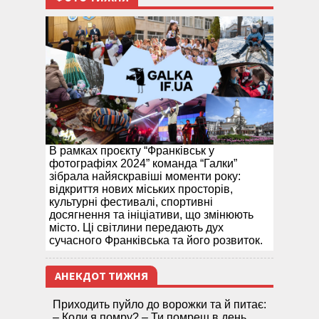
В рамках проєкту “Франківськ у
фотографіях 2024” команда “Галки”
зібрала найяскравіші моменти року:
відкриття нових міських просторів,
культурні фестивалі, спортивні
досягнення та ініціативи, що змінюють
місто. Ці світлини передають дух
сучасного Франківська та його розвиток.
АНЕКДОТ ТИЖНЯ
Приходить пуйло до ворожки та й питає:
– Коли я помру? – Ти помреш в день