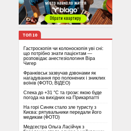
ТОП 10
Гастроскопія чи колоноскопія уві сні:
що потрібно знати пацієнтам —
розповідає анестезіологиня Віра
Чигер
Франківськ зазвучав дзвонами як
нагадування про полонених і зниклих
воїнів (ФОТО, ВІДЕО)
Спека до +31 °C та грози: якою буде
погода на вихідних на Прикарпатті
На горі Синяк стало зле туристу з
Києва: рятувальники передали його
медикам (ФОТО)
Медсестра Ольга Ласійчук з