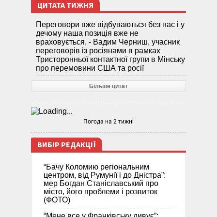
ЦИТАТА ТИЖНЯ
Переговори вже відбуваються без нас і у
дечому наша позиція вже не
враховується, - Вадим Черниш, учасник
переговорів із росіянами в рамках
Тристоронньої контактної групи в Мінську
про перемовини США та росії
Більше цитат
Погода на 2 тижні
ВИБІР РЕДАКЦІЇ
“Бачу Коломию регіональним
центром, від Румунії і до Дністра”:
мер Богдан Станіславський про
місто, його проблеми і розвиток
(ФОТО)
“Мене все у Франківську дивує”: