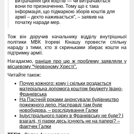
витрачання цих коштів — чи витрачаються
вони по призначенню. Тому що є така
інформація, що підмаркою зборів коштів для
армії – дехто наживається”, – заявив на
початку наради мер.
Тож він доручив начальнику відділу внутрішньої
політики МВК Ігореві Кінашу провести спільну
нараду з тими, хто зі скриньками збирає кошти на
підтримку армії.
Нагадаємо,
раніше про цю ж проблему заявляли у
місцевому “Червоному Хресті”.
Читайте також:
Почую кожного: кому і скільки роздається
матеріальна допомога коштом бюджету Івано-
Франківська
На Пасічній роками анонсували будівництво
пожежного депо. Насправді там буде
новобудова, – розслідування Галки
Індустріального парку в Франківську не буде? І
взагалі, ті парки десь існують не на папері? –
фактчек Галки