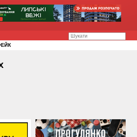
ФЕЙК
х