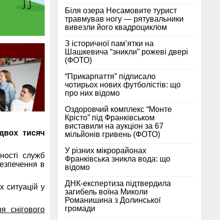
Біля озера Несамовите турист
травмував ногу — рятувальники
вивезли його квадроциклом
З історичної памʼятки на
Шашкевича “зникли” рожеві двері
(ФОТО)
“Прикарпаття” підписало
чотирьох нових футболістів: що
про них відомо
Оздоровчий комплекс “Монте
Крісто” під Франківськом
виставили на аукціон за 67
двох тисяч
мільйонів гривень (ФОТО)
У різних мікрорайонах
ності служб
Франківська зникла вода: що
безпечення в
відомо
ДНК-експертиза підтвердила
х ситуацій у
загибель воїна Миколи
Романишина з Долинської
громади
я снігового