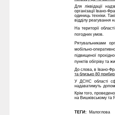
Для ліквідації над
організації Івано-Фр
одиниць техніки. Та
відділу реагування н
На території област
погодних умов.
Рятувальниками орг
мобільно-оператив
підвищеної прохідно
пунктів обігріву та 
До слова, в Івано-Фр
та близько 80 прибир
У ДСНС області сф
надаватимуть допомо
Крім того, проведен
на Вишківському та 
ТЕГИ:
Малоглова