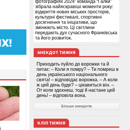
фотографіях 2024” команда “Галки”
зібрала найяскравіші моменти року:
відкриття нових міських просторів,
культурні фестивалі, спортивні
досягнення та ініціативи, що
змінюють місто. Ці світлини
передають дух сучасного Франківська
та його розвиток.
АНЕКДОТ ТИЖНЯ
Приходить пуйло до ворожки та й
питає: – Коли я помру? – Ти помреш в
день українського національного
свята! – відповідає ворожка. – А коли
ж цей день буде? – цікавиться він. –
От коли здохнеш, тоді й настане цей
день! – відповіла вона.
Більше анекдотів
КЛІП ТИЖНЯ
і