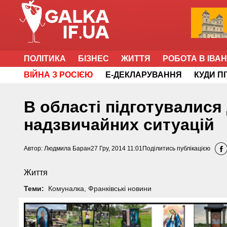
ПОЛІТИКА
БІЗНЕС
ЖИТТЯ
РОБОТА В ІВА
ВІЙНА З РОСІЄЮ
Е-ДЕКЛАРУВАННЯ
КУДИ П
В області підготувалися 
надзвичайних ситуацій
Автор:
Людмила Баран
27 Гру, 2014 11:01
Поділитись публікацією
Життя
Теми:
Комуналка
,
Франківські новини