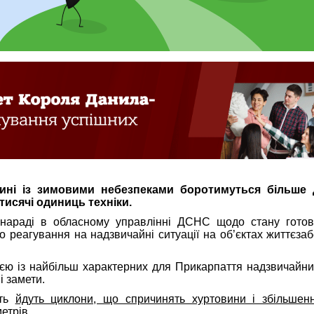
ині із зимовими небезпеками боротимуться більше 
тисячі одиниць техніки.
нараді в обласному управлінні ДСНС щодо стану готов
до реагування на надзвичайні ситуації на об’єктах життєза
ією із найбільш характерних для Прикарпаття надзвичайни
і замети.
сть
йдуть циклони, що спричинять хуртовини і збільшенн
етрів.