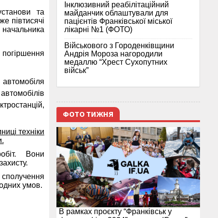
Інклюзивний реабілітаційний
установи та
майданчик облаштували для
же півтисячі
пацієнтів Франківської міської
лікарні №1 (ФОТО)
к начальника
Військового з Городенківщини
 погіршення
Андрія Мороза нагородили
медаллю “Хрест Сухопутних
військ”
 автомобіля
автомобілів
ктростанцій,
ФОТО ТИЖНЯ
ниці техніки
.
робіт. Вони
ахисту.
о сполучення
одних умов.
В рамках проєкту “Франківськ у