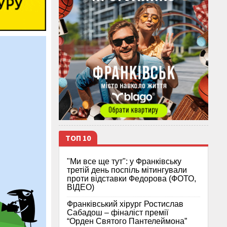
ТОП 10
"Ми все ще тут": у Франківську
третій день поспіль мітингували
проти відставки Федорова (ФОТО,
ВІДЕО)
Франківський хірург Ростислав
Сабадош – фіналіст премії
“Орден Святого Пантелеймона”