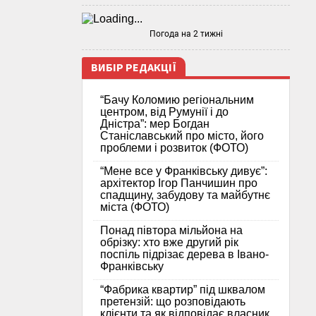
Погода на 2 тижні
ВИБІР РЕДАКЦІЇ
“Бачу Коломию регіональним
центром, від Румунії і до
Дністра”: мер Богдан
Станіславський про місто, його
проблеми і розвиток (ФОТО)
“Мене все у Франківську дивує”:
архітектор Ігор Панчишин про
спадщину, забудову та майбутнє
міста (ФОТО)
Понад півтора мільйона на
обрізку: хто вже другий рік
поспіль підрізає дерева в Івано-
Франківську
“Фабрика квартир” під шквалом
претензій: що розповідають
клієнти та як відповідає власник