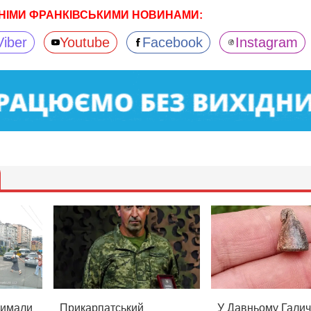
НІМИ ФРАНКІВСЬКИМИ НОВИНАМИ:
Viber
Youtube
Facebook
Instagram
римали
Прикарпатський
У Давньому Галич