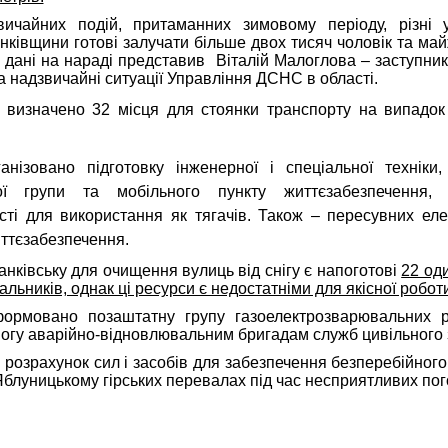
звичайних подій, притаманних зимовому періоду, різні 
анківщини готові залучати більше двох тисяч чоловік та май
кі дані на нараді представив Віталій Малоглова – заступни
а надзвичайні ситуації Управління ДСНС в області.
і визначено 32 місця для стоянки транспорту на випадок
анізовано підготовку інженерної і спеціальної техніки,
ної групи та мобільного пункту життєзабезпечення, 
сті для використання як тягачів. Також – пересувних еле
життєзабезпечення.
анківську для
очищення вулиць від снігу є напоготові
22 оди
альників, однак ці ресурси є недостатніми для якісної роботи
ормовано позаштатну групу газоелектрозварювальних 
гу аварійно-відновлювальним бригадам служб цивільного з
о розрахунок сил і засобів для забезпечення безперебійног
Яблуницькому гірських перевалах під час несприятливих пог