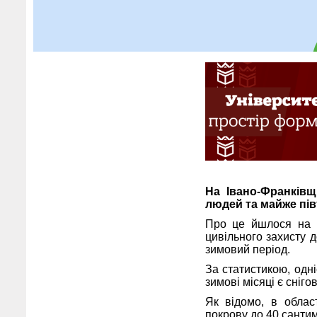
На Івано-Франківщ
людей та майже пів
Про це йшлося на 
цивільного захисту 
зимовий період.
За статистикою, одн
зимові місяці є снігов
Як відомо, в обла
покрову до 40 сантим