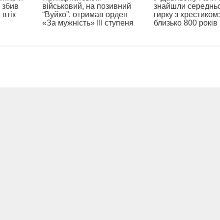
 збив
військовий, на позивний
знайшли середньо
 втік
“Вуйко”, отримав орден
гирку з хрестиком:
«За мужність» ІІІ ступеня
близько 800 років