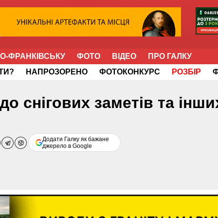
НО-ФРАНКІВСЬКУ
ФОТО
ВІДЕО
ПРО ГАЛКУ
ІТИ?
НАПРОЗОРЕНО
ФОТОКОНКУРС
РОЗБІР
до снігових заметів та інши
Додати Галку як бажане
джерело в Google