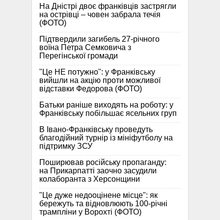
На Дністрі двоє франківців застрягли
на острівці – човен забрала течія
(ФОТО)
Підтвердили загибель 27-річного
воїна Петра Семковича з
Перегінської громади
"Це НЕ потужно": у Франківську
вийшли на акцію проти можливої
відставки Федорова (ФОТО)
Батьки раніше виходять на роботу: у
Франківську побільшає ясельних груп
В Івано-Франківську проведуть
благодійний турнір із мініфутболу на
підтримку ЗСУ
Поширював російську пропаганду:
на Прикарпатті заочно засудили
колаборанта з Херсонщини
"Це дуже недооцінене місце": як
бережуть та відновлюють 100-річні
трампліни у Ворохті (ФОТО)