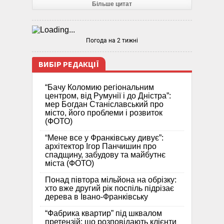
Більше цитат
Погода на 2 тижні
ВИБІР РЕДАКЦІЇ
“Бачу Коломию регіональним
центром, від Румунії і до Дністра”:
мер Богдан Станіславський про
місто, його проблеми і розвиток
(ФОТО)
“Мене все у Франківську дивує”:
архітектор Ігор Панчишин про
спадщину, забудову та майбутнє
міста (ФОТО)
Понад півтора мільйона на обрізку:
хто вже другий рік поспіль підрізає
дерева в Івано-Франківську
“Фабрика квартир” під шквалом
претензій: що розповідають клієнти