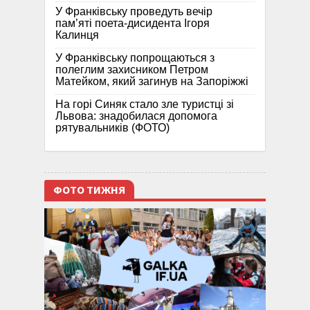
У Франківську проведуть вечір
пам’яті поета-дисидента Ігоря
Калинця
У Франківську попрощаються з
полеглим захисником Петром
Матейком, який загинув на Запоріжжі
На горі Синяк стало зле туристці зі
Львова: знадобилася допомога
рятувальників (ФОТО)
ФОТО ТИЖНЯ