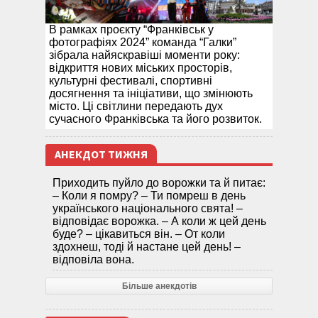
В рамках проєкту “Франківськ у
фотографіях 2024” команда “Галки”
зібрала найяскравіші моменти року:
відкриття нових міських просторів,
культурні фестивалі, спортивні
досягнення та ініціативи, що змінюють
місто. Ці світлини передають дух
сучасного Франківська та його розвиток.
АНЕКДОТ ТИЖНЯ
Приходить пуйло до ворожки та й питає:
– Коли я помру? – Ти помреш в день
українського національного свята! –
відповідає ворожка. – А коли ж цей день
буде? – цікавиться він. – От коли
здохнеш, тоді й настане цей день! –
відповіла вона.
Більше анекдотів